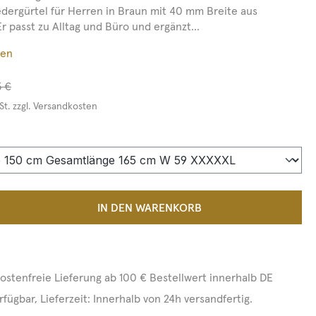
edergürtel für Herren in Braun mit 40 mm Breite aus
Er passt zu Alltag und Büro und ergänzt...
ßen
5 €
St. zzgl. Versandkosten
auswählen
 Anzahl: Gib den gewünschten Wert ein 
IN DEN WARENKORB
ostenfreie Lieferung ab 100 € Bestellwert innerhalb DE
rfügbar, Lieferzeit: Innerhalb von 24h versandfertig.