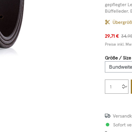
gepflegter L
Büffelleder. 
Übergrö
29,71 €
34,9
Preise inkl. Mw
Größe / Size
Produkt
Versandk
Sofort ve