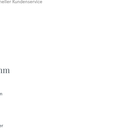
neller Kundenservice
 mm
mm
er