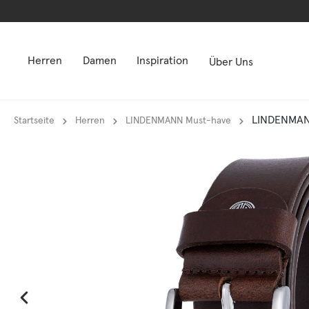
springen
springen
Zur Hauptnavigation springen
Zur Hauptnavigation springen
Herren
Damen
Inspiration
Über Uns
LINDENMANN
Startseite
Herren
LINDENMANN Must-have