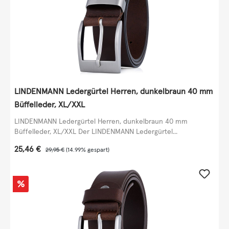
LINDENMANN Ledergürtel Herren, dunkelbraun 40 mm
Büffelleder, XL/XXL
LINDENMANN Ledergürtel Herren, dunkelbraun 40 mm
Büffelleder, XL/XXL Der LINDENMANN Ledergürtel...
Verkaufspreis:
25,46 €
Regulärer Preis:
29,95 €
(14.99% gespart)
Rabatt
%