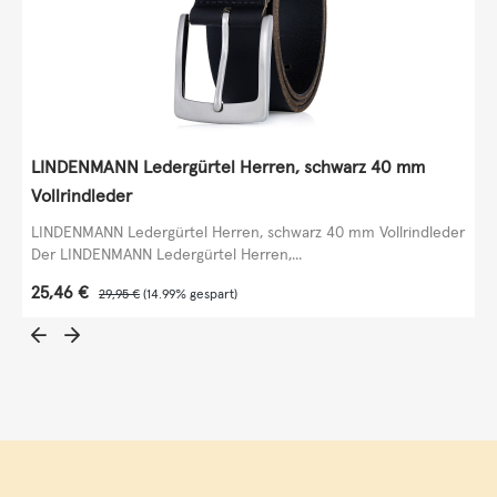
LINDENMANN Ledergürtel Herren, schwarz 40 mm
Vollrindleder
LINDENMANN Ledergürtel Herren, schwarz 40 mm Vollrindleder
Der LINDENMANN Ledergürtel Herren,...
Verkaufspreis:
25,46 €
Regulärer Preis:
29,95 €
(14.99% gespart)