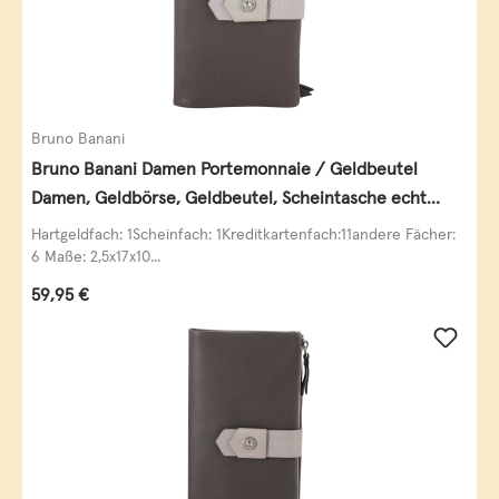
Bruno Banani
Bruno Banani Damen Portemonnaie / Geldbeutel
Damen, Geldbörse, Geldbeutel, Scheintasche echt
Leder
Hartgeldfach: 1Scheinfach: 1Kreditkartenfach:11andere Fächer:
6 Maße: 2,5x17x10...
Regulärer Preis:
59,95 €