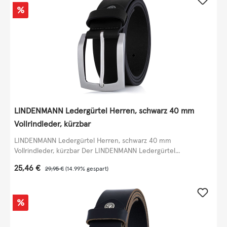
Rabatt
%
LINDENMANN Ledergürtel Herren, schwarz 40 mm
Vollrindleder, kürzbar
LINDENMANN Ledergürtel Herren, schwarz 40 mm
Vollrindleder, kürzbar Der LINDENMANN Ledergürtel...
Verkaufspreis:
25,46 €
Regulärer Preis:
29,95 €
(14.99% gespart)
Rabatt
%