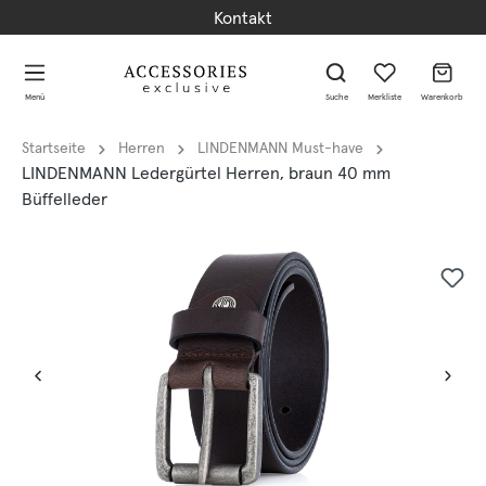
Kontakt
alt springen
alt springen
Menü
Suche
Merkliste
Warenkorb
Startseite
Herren
LINDENMANN Must-have
LINDENMANN Ledergürtel Herren, braun 40 mm
Büffelleder