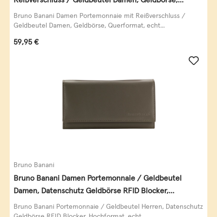
Querformat, echt Leder, black/white/red
Bruno Banani Damen Portemonnaie mit Reißverschluss /
Geldbeutel Damen, Geldbörse, Querformat, echt...
Regulärer Preis:
59,95 €
Bruno Banani
Bruno Banani Damen Portemonnaie / Geldbeutel
Damen, Datenschutz Geldbörse RFID Blocker,
Querformat, echt Leder, taupe
Bruno Banani Portemonnaie / Geldbeutel Herren, Datenschutz
Geldbörse RFID Blocker, Hochformat, echt...