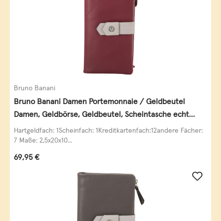
Bruno Banani
Bruno Banani Damen Portemonnaie / Geldbeutel
Damen, Geldbörse, Geldbeutel, Scheintasche echt
Leder
Hartgeldfach: 1Scheinfach: 1Kreditkartenfach:12andere Fächer:
7 Maße: 2,5x20x10...
Regulärer Preis:
69,95 €