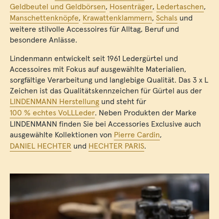
Geldbeutel und Geldbörsen
,
Hosenträger
,
Ledertaschen
,
Manschettenknöpfe
,
Krawattenklammern
,
Schals
und
weitere stilvolle Accessoires für Alltag, Beruf und
besondere Anlässe.
Lindenmann entwickelt seit 1961 Ledergürtel und
Accessoires mit Fokus auf ausgewählte Materialien,
sorgfältige Verarbeitung und langlebige Qualität. Das 3 x L
Zeichen ist das Qualitätskennzeichen für Gürtel aus der
LINDENMANN Herstellung
und steht für
100 % echtes VoLLLeder
. Neben Produkten der Marke
LINDENMANN finden Sie bei Accessories Exclusive auch
ausgewählte Kollektionen von
Pierre Cardin
,
DANIEL HECHTER
und
HECHTER PARIS
.