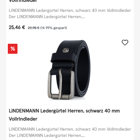
Vollrindleder
LINDENMANN Ledergürtel Herren, schwarz 40 mm Vollrindleder
Der LINDENMANN Ledergürtel Herren,...
Verkaufspreis:
25,46 €
Regulärer Preis:
29,95 €
(14.99% gespart)
Rabatt
%
LINDENMANN Ledergürtel Herren, schwarz 40 mm
Vollrindleder
LINDENMANN Ledergürtel Herren, schwarz 40 mm Vollrindleder
Der LINDENMANN Ledergürtel Herren,...