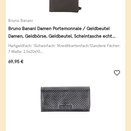
Bruno Banani
Bruno Banani Damen Portemonnaie / Geldbeutel
Damen, Geldbörse, Geldbeutel, Scheintasche echt
Leder
Hartgeldfach: 1Scheinfach: 1Kreditkartenfach:12andere Fächer:
7 Maße: 2,5x20x10...
Regulärer Preis:
69,95 €