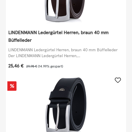
LINDENMANN Ledergürtel Herren, braun 40 mm
Büffelleder
LINDENMANN Ledergürtel Herren, braun 40 mm Büffelleder
Der LINDENMANN Ledergürtel Herren,...
Verkaufspreis:
25,46 €
Regulärer Preis:
29,95 €
(14.99% gespart)
Rabatt
%