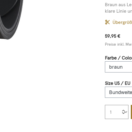
Braun aus Le
klare Linie 
Übergrö
59,95 €
Preise inkl. Mw
Farbe / Colo
Size US / EU
Produkt