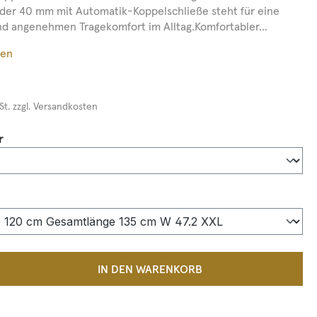
der 40 mm mit Automatik-Koppelschließe steht für eine
und angenehmen Tragekomfort im Alltag.Komfortabler...
ßen
St. zzgl. Versandkosten
auswählen
r
auswählen
 Anzahl: Gib den gewünschten Wert ein 
IN DEN WARENKORB