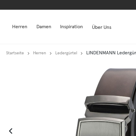
springen
springen
Zur Hauptnavigation springen
Zur Hauptnavigation springen
Herren
Damen
Inspiration
Über Uns
LINDENMANN Ledergürt
Startseite
Herren
Ledergürtel