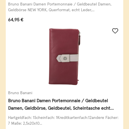
schwarz
Bruno Banani Damen Portemonnaie / Geldbeutel Damen,
Geldbörse NEW YORK, Querformat, echt Leder,...
Regulärer Preis:
64,95 €
Bruno Banani
Bruno Banani Damen Portemonnaie / Geldbeutel
Damen, Geldbörse, Geldbeutel, Scheintasche echt
Leder
Hartgeldfach: 1Scheinfach: 1Kreditkartenfach:12andere Fächer:
7 Maße: 2,5x20x10...