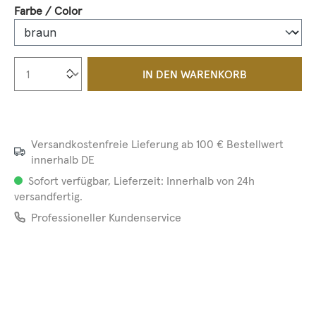
auswählen
Farbe / Color
Produkt Anzahl: Gib den gewünschten We
IN DEN WARENKORB
Versandkostenfreie Lieferung ab 100 € Bestellwert
innerhalb DE
Sofort verfügbar, Lieferzeit: Innerhalb von 24h
versandfertig.
Professioneller Kundenservice