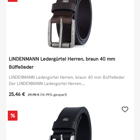
LINDENMANN Ledergürtel Herren, braun 40 mm
Büffelleder
LINDENMANN Ledergürtel Herren, braun 40 mm Büffelleder
Der LINDENMANN Ledergürtel Herren,...
Verkaufspreis:
25,46 €
Regulärer Preis:
29,95 €
(14.99% gespart)
Rabatt
%