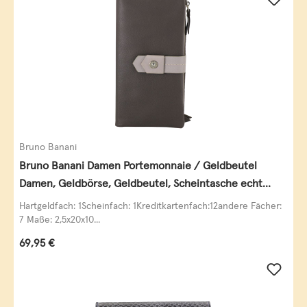
Bruno Banani
Bruno Banani Damen Portemonnaie / Geldbeutel
Damen, Geldbörse, Geldbeutel, Scheintasche echt
Leder
Hartgeldfach: 1Scheinfach: 1Kreditkartenfach:12andere Fächer:
7 Maße: 2,5x20x10...
Regulärer Preis:
69,95 €