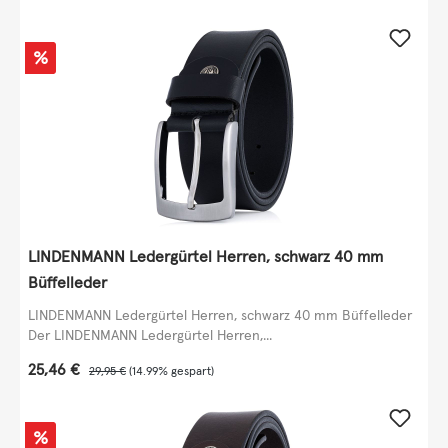
Rabatt
%
LINDENMANN Ledergürtel Herren, schwarz 40 mm
Büffelleder
LINDENMANN Ledergürtel Herren, schwarz 40 mm Büffelleder
Der LINDENMANN Ledergürtel Herren,...
Verkaufspreis:
25,46 €
Regulärer Preis:
29,95 €
(14.99% gespart)
Rabatt
%