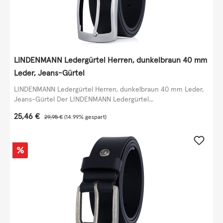
LINDENMANN Ledergürtel Herren, dunkelbraun 40 mm
Leder, Jeans-Gürtel
LINDENMANN Ledergürtel Herren, dunkelbraun 40 mm Leder,
Jeans-Gürtel Der LINDENMANN Ledergürtel...
Verkaufspreis:
25,46 €
Regulärer Preis:
29,95 €
(14.99% gespart)
Rabatt
%