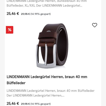
LINDENMANN Ledergürtel Herren, dunkelbraun 40 mm
Büffelleder, XL/XXL Der LINDENMANN Ledergürtel...
Verkaufspreis:
25,46 €
Regulärer Preis:
29,95 €
(14.99% gespart)
Rabatt
%
LINDENMANN Ledergürtel Herren, braun 40 mm
Büffelleder
LINDENMANN Ledergürtel Herren, braun 40 mm Büffelleder
Der LINDENMANN Ledergürtel Herren,...
Verkaufspreis:
25,46 €
Regulärer Preis:
29,95 €
(14.99% gespart)