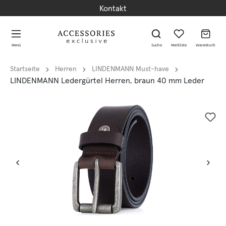
Kontakt
alt springen
alt springen
Menü
Suche
Merkliste
Warenkorb
Startseite
Herren
LINDENMANN Must-have
LINDENMANN Ledergürtel Herren, braun 40 mm Leder