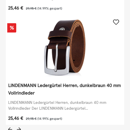
Verkaufspreis:
25,46 €
Regulärer Preis:
29,95 €
(14.99% gespart)
Rabatt
%
LINDENMANN Ledergürtel Herren, dunkelbraun 40 mm
Vollrindleder
LINDENMANN Ledergürtel Herren, dunkelbraun 40 mm
Vollrindleder Der LINDENMANN Ledergürtel...
Verkaufspreis:
25,46 €
Regulärer Preis:
29,95 €
(14.99% gespart)