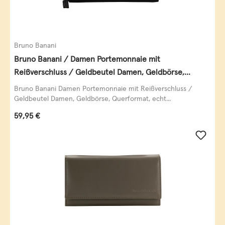
Bruno Banani
Bruno Banani / Damen Portemonnaie mit
Reißverschluss / Geldbeutel Damen, Geldbörse,
Querformat, echt Leder, black/white/red
Bruno Banani Damen Portemonnaie mit Reißverschluss /
Geldbeutel Damen, Geldbörse, Querformat, echt...
Regulärer Preis:
59,95 €