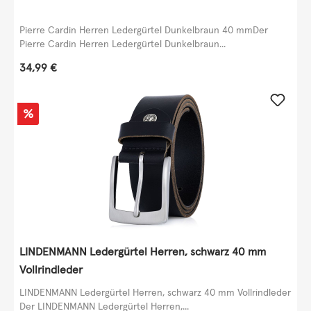
Pierre Cardin Herren Ledergürtel Dunkelbraun 40 mmDer
Pierre Cardin Herren Ledergürtel Dunkelbraun...
Regulärer Preis:
34,99 €
Rabatt
%
LINDENMANN Ledergürtel Herren, schwarz 40 mm
Vollrindleder
LINDENMANN Ledergürtel Herren, schwarz 40 mm Vollrindleder
Der LINDENMANN Ledergürtel Herren,...