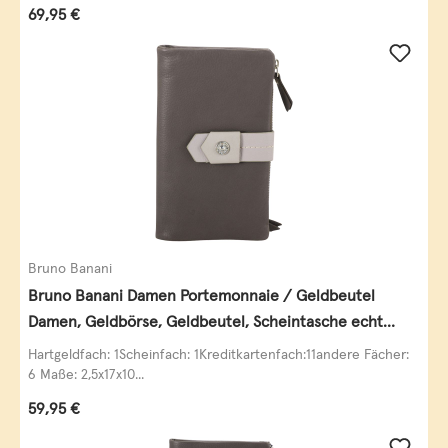
Regulärer Preis:
69,95 €
Bruno Banani
Bruno Banani Damen Portemonnaie / Geldbeutel
Damen, Geldbörse, Geldbeutel, Scheintasche echt
Leder
Hartgeldfach: 1Scheinfach: 1Kreditkartenfach:11andere Fächer:
6 Maße: 2,5x17x10...
Regulärer Preis:
59,95 €