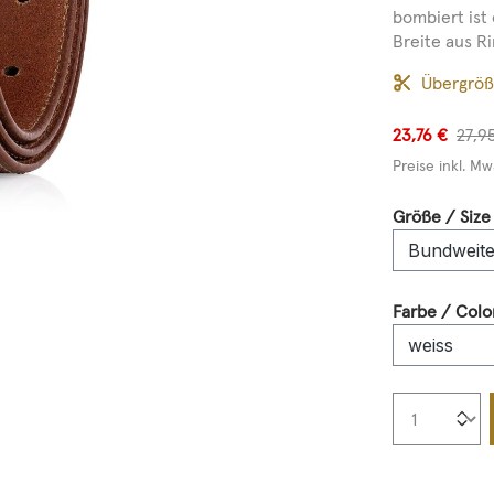
bombiert ist
Breite aus Ri
Übergrö
23,76 €
27,9
Preise inkl. Mw
Größe / Size
Farbe / Colo
Produkt