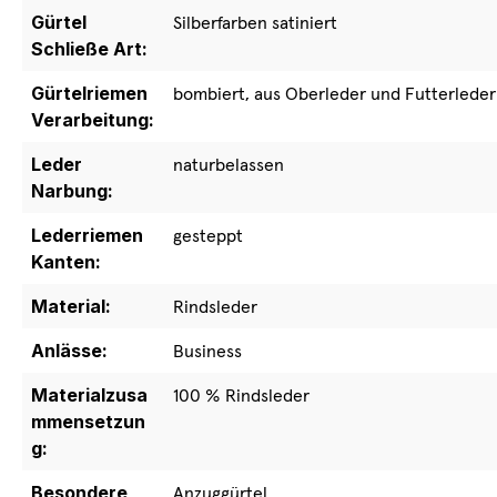
Gürtel
Silberfarben satiniert
Schließe Art:
Gürtelriemen
bombiert, aus Oberleder und Futterleder
Verarbeitung:
Leder
naturbelassen
Narbung:
Lederriemen
gesteppt
Kanten:
Material:
Rindsleder
Anlässe:
Business
Materialzusa
100 % Rindsleder
mmensetzun
g:
Besondere
Anzuggürtel