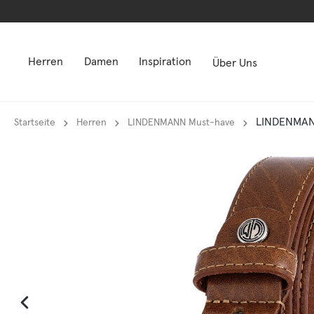
springen
springen
Zur Hauptnavigation springen
Zur Hauptnavigation springen
Herren
Damen
Inspiration
Über Uns
LINDENMANN
Startseite
Herren
LINDENMANN Must-have