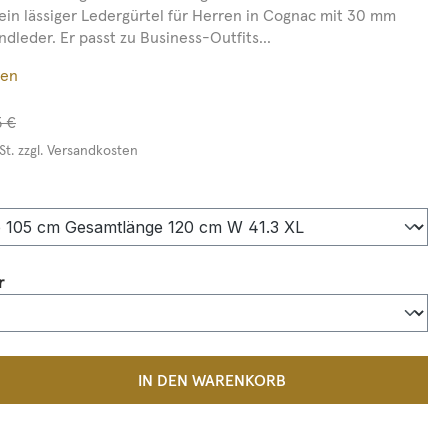
 ein lässiger Ledergürtel für Herren in Cognac mit 30 mm
ndleder. Er passt zu Business-Outfits...
ßen
5 €
St. zzgl. Versandkosten
auswählen
auswählen
r
 Anzahl: Gib den gewünschten Wert ein 
IN DEN WARENKORB