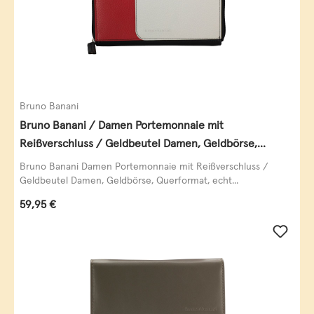
Bruno Banani
Bruno Banani / Damen Portemonnaie mit
Reißverschluss / Geldbeutel Damen, Geldbörse,
Querformat, echt Leder, black/white/red
Bruno Banani Damen Portemonnaie mit Reißverschluss /
Geldbeutel Damen, Geldbörse, Querformat, echt...
Regulärer Preis:
59,95 €