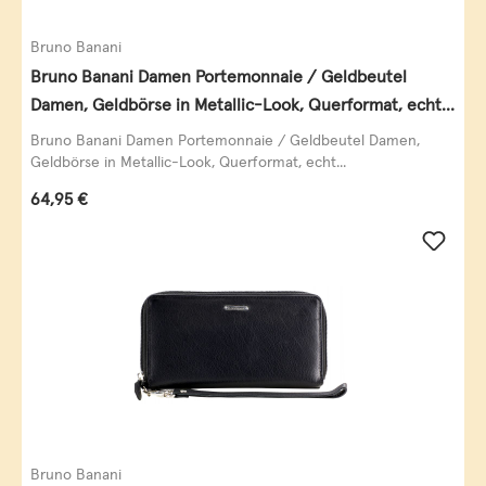
Bruno Banani
Bruno Banani Damen Portemonnaie / Geldbeutel
Damen, Geldbörse in Metallic-Look, Querformat, echt
Leder, schwarz-gold
Bruno Banani Damen Portemonnaie / Geldbeutel Damen,
Geldbörse in Metallic-Look, Querformat, echt...
Regulärer Preis:
64,95 €
Bruno Banani