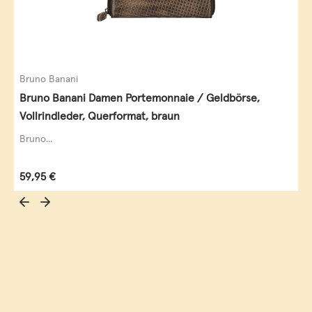
Bruno Banani
Bruno Banani Damen Portemonnaie / Geldbörse,
Vollrindleder, Querformat, braun
Bruno...
Regulärer Preis:
59,95 €