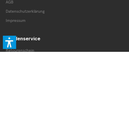
AGB
Datenschutzerklärung
Impressum
Kundenservice
Retourenschein
Retoure innerhalb DE
Retoure außerhalb DE
Service Booklet