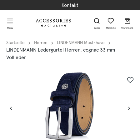
Kontakt
alt springen
alt springen
Menü
Suche
Merkliste
Warenkorb
Startseite
Herren
LINDENMANN Must-have
LINDENMANN Ledergürtel Herren, cognac 33 mm
Vollleder