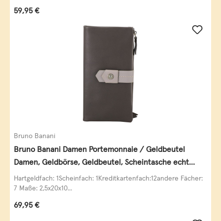
Regulärer Preis:
59,95 €
Bruno Banani
Bruno Banani Damen Portemonnaie / Geldbeutel
Damen, Geldbörse, Geldbeutel, Scheintasche echt
Leder
Hartgeldfach: 1Scheinfach: 1Kreditkartenfach:12andere Fächer:
7 Maße: 2,5x20x10...
Regulärer Preis:
69,95 €