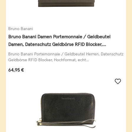
Bruno Banani
Bruno Banani Damen Portemonnaie / Geldbeutel
Damen, Datenschutz Geldbörse RFID Blocker,
Querformat, echt Leder, taupe
Bruno Banani Portemonnaie / Geldbeutel Herren, Datenschutz
Geldbörse RFID Blocker, Hochformat, echt...
Regulärer Preis:
64,95 €