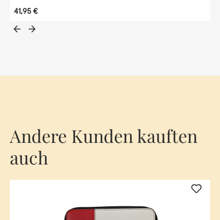
Regulärer Preis:
41,95 €
Andere Kunden kauften
auch