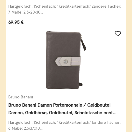
Leder
Hartgeldfach: 1Scheinfach: 1Kreditkartenfach:12andere Fächer:
7 Maße: 2,5x20x10...
Regulärer Preis:
69,95 €
Bruno Banani
Bruno Banani Damen Portemonnaie / Geldbeutel
Damen, Geldbörse, Geldbeutel, Scheintasche echt
Leder
Hartgeldfach: 1Scheinfach: 1Kreditkartenfach:11andere Fächer:
6 Maße: 2,5x17x10...