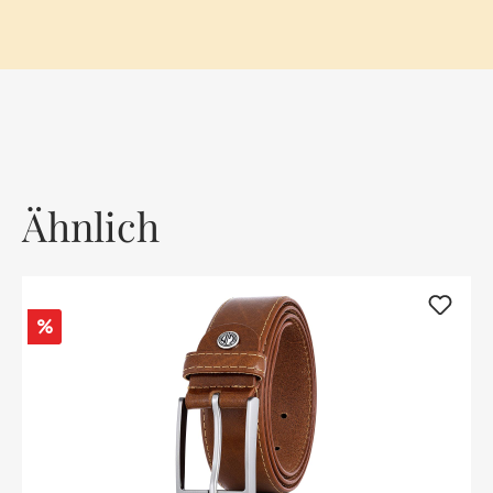
Ähnlich
Rabatt
%