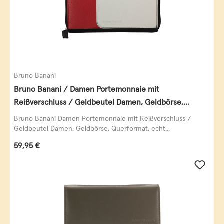
Bruno Banani
Bruno Banani / Damen Portemonnaie mit
Reißverschluss / Geldbeutel Damen, Geldbörse,
Querformat, echt Leder, black/white/red
Bruno Banani Damen Portemonnaie mit Reißverschluss /
Geldbeutel Damen, Geldbörse, Querformat, echt...
Regulärer Preis:
59,95 €