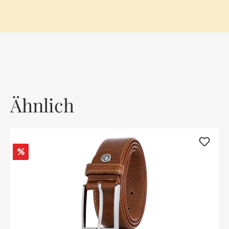
Ähnlich
Rabatt
%