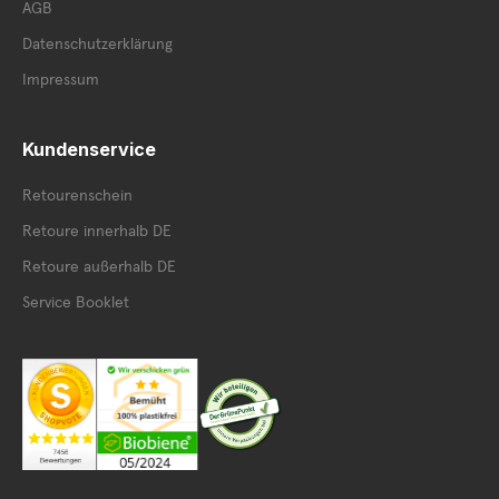
AGB
Datenschutzerklärung
Impressum
Kundenservice
Retourenschein
Retoure innerhalb DE
Retoure außerhalb DE
Service Booklet