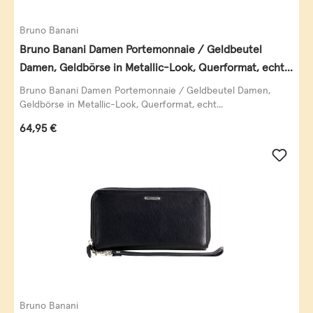
Bruno Banani
Bruno Banani Damen Portemonnaie / Geldbeutel
Damen, Geldbörse in Metallic-Look, Querformat, echt
Leder, schwarz-gold
Bruno Banani Damen Portemonnaie / Geldbeutel Damen,
Geldbörse in Metallic-Look, Querformat, echt...
Regulärer Preis:
64,95 €
Bruno Banani