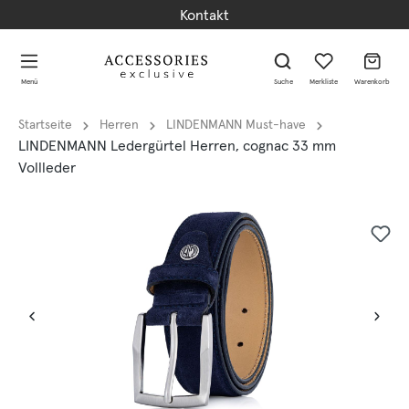
Kontakt
alt springen
alt springen
Menü
Suche
Merkliste
Warenkorb
Startseite
Herren
LINDENMANN Must-have
LINDENMANN Ledergürtel Herren, cognac 33 mm
Vollleder