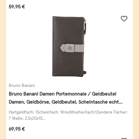
Regulärer Preis:
59,95 €
Bruno Banani
Bruno Banani Damen Portemonnaie / Geldbeutel
Damen, Geldbörse, Geldbeutel, Scheintasche echt
Leder
Hartgeldfach: 1Scheinfach: 1Kreditkartenfach:12andere Fächer:
7 Maße: 2,5x20x10...
Regulärer Preis:
69,95 €