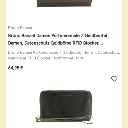
Bruno Banani
Bruno Banani Damen Portemonnaie / Geldbeutel
Damen, Datenschutz Geldbörse RFID Blocker,
Querformat, echt Leder, taupe
Bruno Banani Portemonnaie / Geldbeutel Herren, Datenschutz
Geldbörse RFID Blocker, Hochformat, echt...
Regulärer Preis:
64,95 €