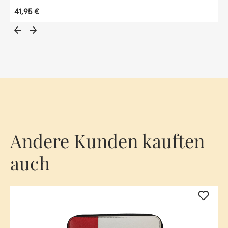
Regulärer Preis:
41,95 €
Andere Kunden kauften
auch