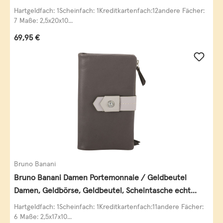
Leder
Hartgeldfach: 1Scheinfach: 1Kreditkartenfach:12andere Fächer:
7 Maße: 2,5x20x10...
Regulärer Preis:
69,95 €
Bruno Banani
Bruno Banani Damen Portemonnaie / Geldbeutel
Damen, Geldbörse, Geldbeutel, Scheintasche echt
Leder
Hartgeldfach: 1Scheinfach: 1Kreditkartenfach:11andere Fächer:
6 Maße: 2,5x17x10...