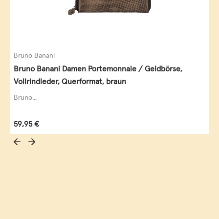
Bruno Banani
Bruno Banani Damen Portemonnaie / Geldbörse,
Vollrindleder, Querformat, braun
Bruno...
Regulärer Preis:
59,95 €