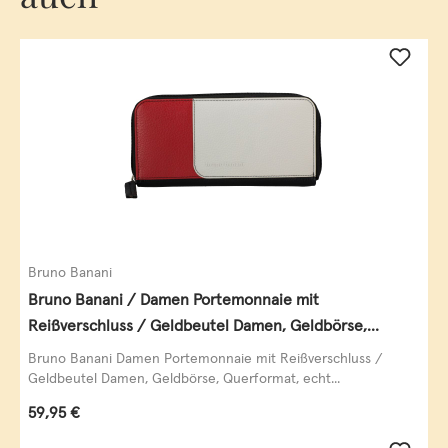
Bruno Banani
Bruno Banani / Damen Portemonnaie mit
Reißverschluss / Geldbeutel Damen, Geldbörse,
Querformat, echt Leder, black/white/red
Bruno Banani Damen Portemonnaie mit Reißverschluss /
Geldbeutel Damen, Geldbörse, Querformat, echt...
Regulärer Preis:
59,95 €