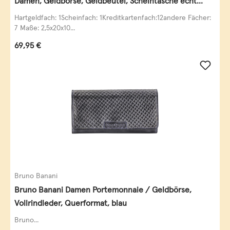
Damen, Geldbörse, Geldbeutel, Scheintasche echt
Leder
Hartgeldfach: 1Scheinfach: 1Kreditkartenfach:12andere Fächer:
7 Maße: 2,5x20x10...
Regulärer Preis:
69,95 €
Bruno Banani
Bruno Banani Damen Portemonnaie / Geldbörse,
Vollrindleder, Querformat, blau
Bruno...