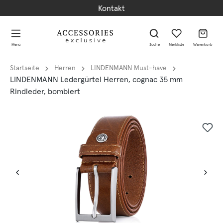
Kontakt
alt springen
alt springen
Menü
Suche
Merkliste
Warenkorb
Startseite
Herren
LINDENMANN Must-have
LINDENMANN Ledergürtel Herren, cognac 35 mm
Rindleder, bombiert