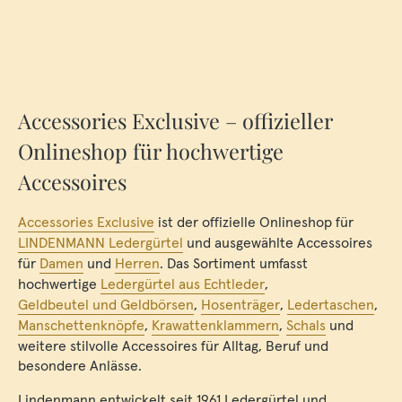
Accessories Exclusive – offizieller
Onlineshop für hochwertige
Accessoires
Accessories Exclusive
ist der offizielle Onlineshop für
LINDENMANN Ledergürtel
und ausgewählte Accessoires
für
Damen
und
Herren
. Das Sortiment umfasst
hochwertige
Ledergürtel aus Echtleder
,
Geldbeutel und Geldbörsen
,
Hosenträger
,
Ledertaschen
,
Manschettenknöpfe
,
Krawattenklammern
,
Schals
und
weitere stilvolle Accessoires für Alltag, Beruf und
besondere Anlässe.
Lindenmann entwickelt seit 1961 Ledergürtel und