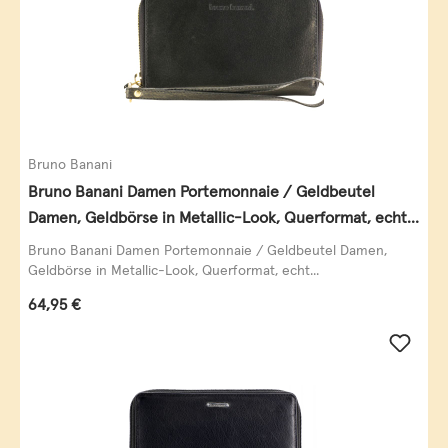
Bruno Banani
Bruno Banani Damen Portemonnaie / Geldbeutel
Damen, Geldbörse in Metallic-Look, Querformat, echt
Leder, schwarz-gold
Bruno Banani Damen Portemonnaie / Geldbeutel Damen,
Geldbörse in Metallic-Look, Querformat, echt...
Regulärer Preis:
64,95 €