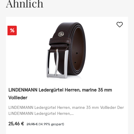
Ähnlich
Rabatt
%
LINDENMANN Ledergürtel Herren, marine 35 mm
Vollleder
LINDENMANN Ledergürtel Herren, marine 35 mm Vollleder Der
LINDENMANN Ledergürtel Herren,...
Verkaufspreis:
25,46 €
Regulärer Preis:
29,95 €
(14.99% gespart)