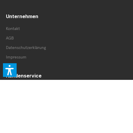
Unternehmen
Kontakt
AGB
Datenschutzerklärung
Impressum
Kundenservice
Retourenschein
Retoure innerhalb DE
Retoure außerhalb DE
Service Booklet