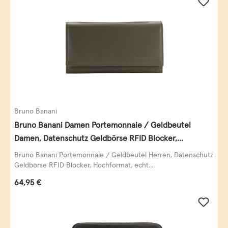
Bruno Banani
Bruno Banani Damen Portemonnaie / Geldbeutel
Damen, Datenschutz Geldbörse RFID Blocker,
Querformat, echt Leder, taupe
Bruno Banani Portemonnaie / Geldbeutel Herren, Datenschutz
Geldbörse RFID Blocker, Hochformat, echt...
Regulärer Preis:
64,95 €