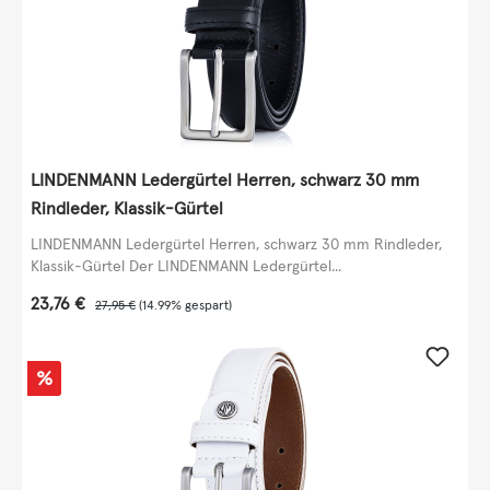
LINDENMANN Ledergürtel Herren, schwarz 30 mm
Rindleder, Klassik-Gürtel
LINDENMANN Ledergürtel Herren, schwarz 30 mm Rindleder,
Klassik-Gürtel Der LINDENMANN Ledergürtel...
Verkaufspreis:
23,76 €
Regulärer Preis:
27,95 €
(14.99% gespart)
Rabatt
%