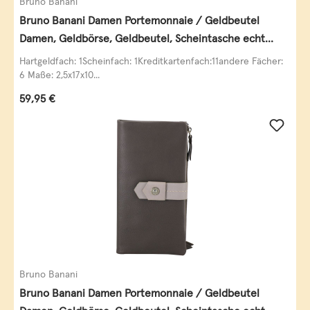
Bruno Banani
Bruno Banani Damen Portemonnaie / Geldbeutel
Damen, Geldbörse, Geldbeutel, Scheintasche echt
Leder
Hartgeldfach: 1Scheinfach: 1Kreditkartenfach:11andere Fächer:
6 Maße: 2,5x17x10...
Regulärer Preis:
59,95 €
Bruno Banani
Bruno Banani Damen Portemonnaie / Geldbeutel