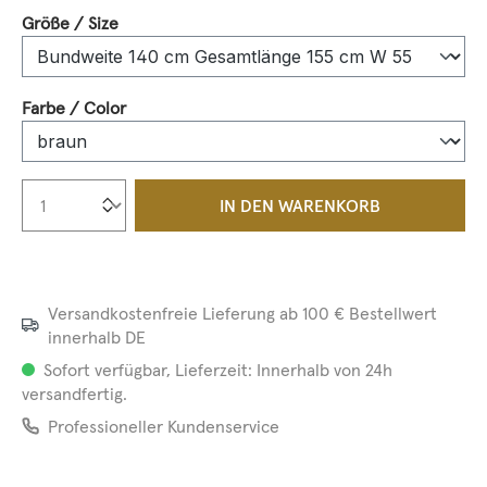
auswählen
Größe / Size
auswählen
Farbe / Color
Produkt Anzahl: Gib den gewünschten We
IN DEN WARENKORB
Versandkostenfreie Lieferung ab 100 € Bestellwert
innerhalb DE
Sofort verfügbar, Lieferzeit: Innerhalb von 24h
versandfertig.
Professioneller Kundenservice