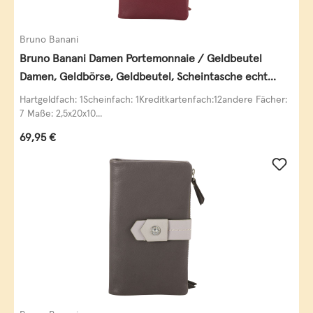
Bruno Banani
Bruno Banani Damen Portemonnaie / Geldbeutel
Damen, Geldbörse, Geldbeutel, Scheintasche echt
Leder
Hartgeldfach: 1Scheinfach: 1Kreditkartenfach:12andere Fächer:
7 Maße: 2,5x20x10...
Regulärer Preis:
69,95 €