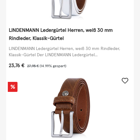
LINDENMANN Ledergürtel Herren, weiß 30 mm
Rindleder, Klassik-Gürtel
LINDENMANN Ledergürtel Herren, weiß 30 mm Rindleder,
Klassik-Gürtel Der LINDENMANN Ledergürtel...
Verkaufspreis:
23,76 €
Regulärer Preis:
27,95 €
(14.99% gespart)
Rabatt
%