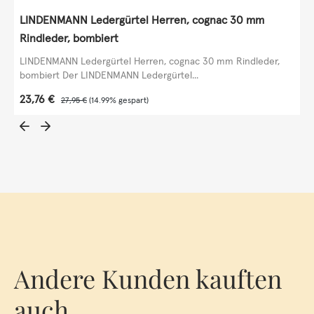
LINDENMANN Ledergürtel Herren, cognac 30 mm
Rindleder, bombiert
LINDENMANN Ledergürtel Herren, cognac 30 mm Rindleder,
bombiert Der LINDENMANN Ledergürtel...
Verkaufspreis:
23,76 €
Regulärer Preis:
27,95 €
(14.99% gespart)
Andere Kunden kauften
auch