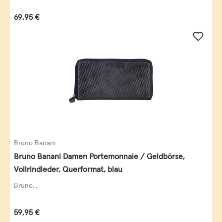
Regulärer Preis:
69,95 €
Bruno Banani
Bruno Banani Damen Portemonnaie / Geldbörse,
Vollrindleder, Querformat, blau
Bruno...
Regulärer Preis:
59,95 €