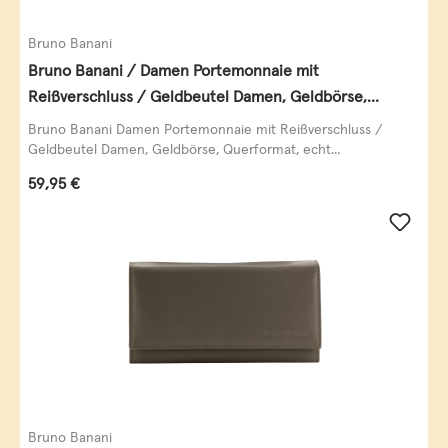
Bruno Banani
Bruno Banani / Damen Portemonnaie mit
Reißverschluss / Geldbeutel Damen, Geldbörse,
Querformat, echt Leder, black/white/red
Bruno Banani Damen Portemonnaie mit Reißverschluss /
Geldbeutel Damen, Geldbörse, Querformat, echt...
Regulärer Preis:
59,95 €
Bruno Banani