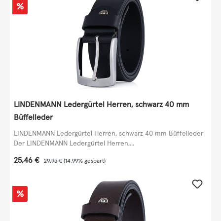
Rabatt
%
LINDENMANN Ledergürtel Herren, schwarz 40 mm
Büffelleder
LINDENMANN Ledergürtel Herren, schwarz 40 mm Büffelleder
Der LINDENMANN Ledergürtel Herren,...
Verkaufspreis:
25,46 €
Regulärer Preis:
29,95 €
(14.99% gespart)
Rabatt
%