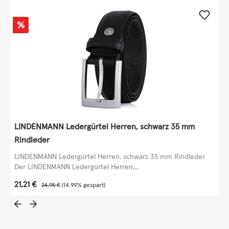
Rabatt
%
LINDENMANN Ledergürtel Herren, schwarz 35 mm
Rindleder
LINDENMANN Ledergürtel Herren, schwarz 35 mm Rindleder
Der LINDENMANN Ledergürtel Herren,...
Verkaufspreis:
21,21 €
Regulärer Preis:
24,95 €
(14.99% gespart)