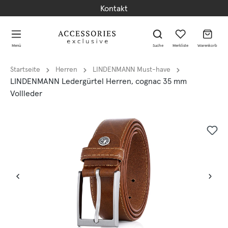
Kontakt
alt springen
alt springen
Menü
Suche
Merkliste
Warenkorb
Startseite
Herren
LINDENMANN Must-have
LINDENMANN Ledergürtel Herren, cognac 35 mm
Vollleder