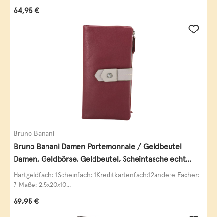
Regulärer Preis:
64,95 €
Bruno Banani
Bruno Banani Damen Portemonnaie / Geldbeutel
Damen, Geldbörse, Geldbeutel, Scheintasche echt
Leder
Hartgeldfach: 1Scheinfach: 1Kreditkartenfach:12andere Fächer:
7 Maße: 2,5x20x10...
Regulärer Preis:
69,95 €