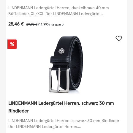
LINDENMANN Ledergürtel Herren, dunkelbraun 40 mm
Büffelleder, XL/XXL Der LINDENMANN Ledergürtel...
Verkaufspreis:
25,46 €
Regulärer Preis:
29,95 €
(14.99% gespart)
Rabatt
%
LINDENMANN Ledergürtel Herren, schwarz 30 mm
Rindleder
LINDENMANN Ledergürtel Herren, schwarz 30 mm Rindleder
Der LINDENMANN Ledergürtel Herren,...