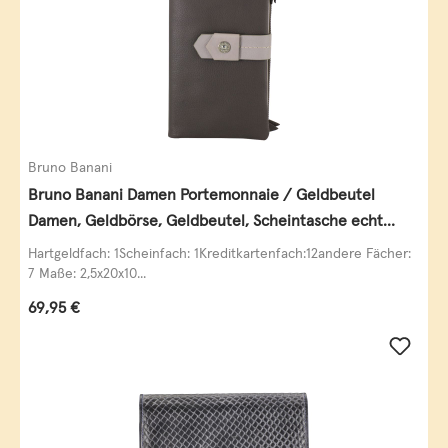
Bruno Banani
Bruno Banani Damen Portemonnaie / Geldbeutel
Damen, Geldbörse, Geldbeutel, Scheintasche echt
Leder
Hartgeldfach: 1Scheinfach: 1Kreditkartenfach:12andere Fächer:
7 Maße: 2,5x20x10...
Regulärer Preis:
69,95 €