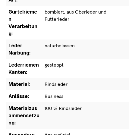
Gürtelrieme
bombiert, aus Oberleder und
n
Futterleder
Verarbeitun
g:
Leder
naturbelassen
Narbung:
Lederriemen
gesteppt
Kanten:
Material:
Rindsleder
Anlässe:
Business
Materialzus
100 % Rindsleder
ammensetzu
ng:
Besondere
Anzuggürtel