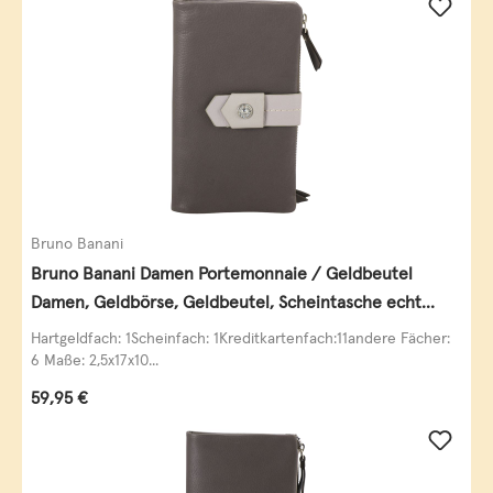
Bruno Banani
Bruno Banani Damen Portemonnaie / Geldbeutel
Damen, Geldbörse, Geldbeutel, Scheintasche echt
Leder
Hartgeldfach: 1Scheinfach: 1Kreditkartenfach:11andere Fächer:
6 Maße: 2,5x17x10...
Regulärer Preis:
59,95 €