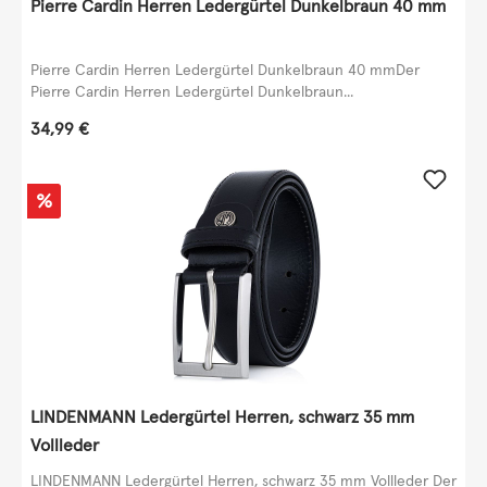
Pierre Cardin Herren Ledergürtel Dunkelbraun 40 mm
Pierre Cardin Herren Ledergürtel Dunkelbraun 40 mmDer
Pierre Cardin Herren Ledergürtel Dunkelbraun...
Regulärer Preis:
34,99 €
Rabatt
%
LINDENMANN Ledergürtel Herren, schwarz 35 mm
Vollleder
LINDENMANN Ledergürtel Herren, schwarz 35 mm Vollleder Der