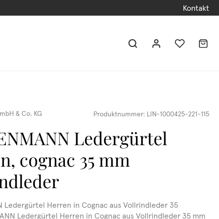
Kontakt
mbH & Co. KG
Produktnummer:
LIN-1000425-221-115
ENMANN Ledergürtel
n, cognac 35 mm
indleder
edergürtel Herren in Cognac aus Vollrindleder 35
N Ledergürtel Herren in Cognac aus Vollrindleder 35 mm