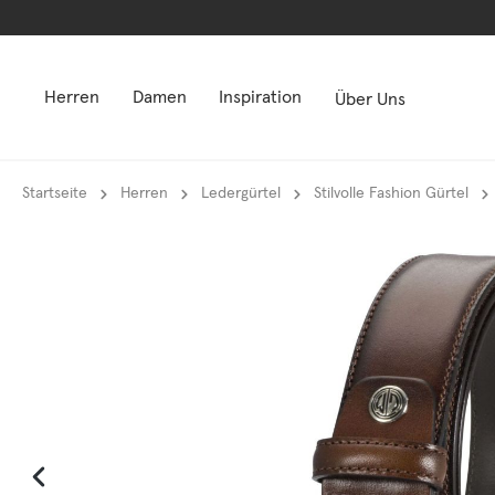
springen
springen
Zur Hauptnavigation springen
Zur Hauptnavigation springen
Herren
Damen
Inspiration
Über Uns
Startseite
Herren
Ledergürtel
Stilvolle Fashion Gürtel