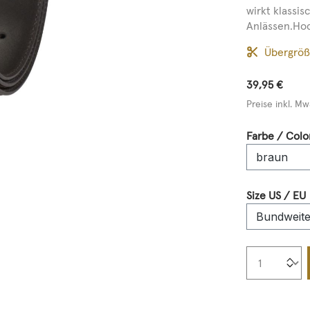
wirkt klassi
Anlässen.Hoc
Übergrö
39,95 €
Preise inkl. Mw
Farbe / Colo
Size US / EU
Produkt