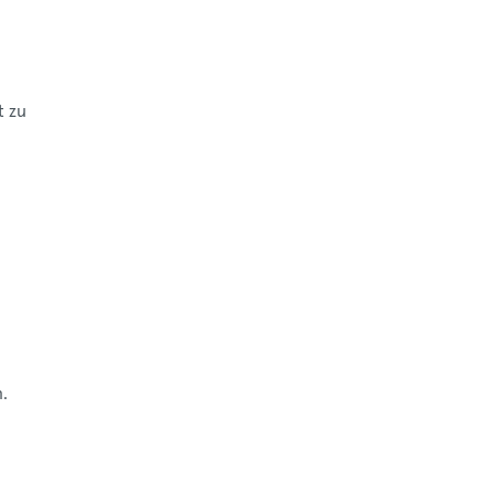
t zu
n
.