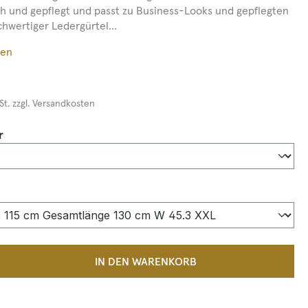
sch und gepflegt und passt zu Business-Looks und gepflegten
hwertiger Ledergürtel...
ßen
St. zzgl. Versandkosten
auswählen
r
auswählen
 Anzahl: Gib den gewünschten Wert ein 
IN DEN WARENKORB