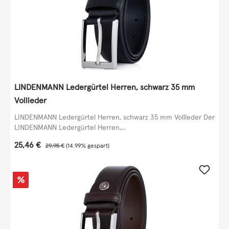
LINDENMANN Ledergürtel Herren, schwarz 35 mm
Vollleder
LINDENMANN Ledergürtel Herren, schwarz 35 mm Vollleder Der
LINDENMANN Ledergürtel Herren,...
Verkaufspreis:
25,46 €
Regulärer Preis:
29,95 €
(14.99% gespart)
Rabatt
%