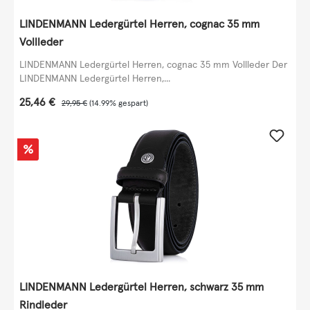
LINDENMANN Ledergürtel Herren, cognac 35 mm
Vollleder
LINDENMANN Ledergürtel Herren, cognac 35 mm Vollleder Der
LINDENMANN Ledergürtel Herren,...
Verkaufspreis:
25,46 €
Regulärer Preis:
29,95 €
(14.99% gespart)
Rabatt
%
LINDENMANN Ledergürtel Herren, schwarz 35 mm
Rindleder