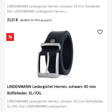
LINDENMANN Ledergürtel Herren, schwarz 35 mm Rindleder
Der LINDENMANN Ledergürtel Herren,...
Verkaufspreis:
21,21 €
Regulärer Preis:
24,95 €
(14.99% gespart)
Rabatt
%
LINDENMANN Ledergürtel Herren, schwarz 40 mm
Büffelleder, XL/XXL
LINDENMANN Ledergürtel Herren, schwarz 40 mm Büffelleder,
XL/XXL Der LINDENMANN Ledergürtel...