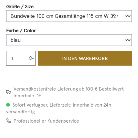
auswählen
Größe / Size
auswählen
Farbe / Color
Produkt Anzahl: Gib den gewünschten We
IN DEN WARENKORB
Versandkostenfreie Lieferung ab 100 € Bestellwert
innerhalb DE
Sofort verfügbar, Lieferzeit: Innerhalb von 24h
versandfertig.
Professioneller Kundenservice