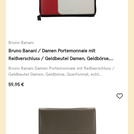
Bruno Banani
Bruno Banani / Damen Portemonnaie mit
Reißverschluss / Geldbeutel Damen, Geldbörse,
Querformat, echt Leder, black/white/red
Bruno Banani Damen Portemonnaie mit Reißverschluss /
Geldbeutel Damen, Geldbörse, Querformat, echt...
Regulärer Preis:
59,95 €