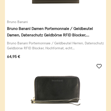
Bruno Banani
Bruno Banani Damen Portemonnaie / Geldbeutel
Damen, Datenschutz Geldbörse RFID Blocker,
Querformat, echt Leder, taupe
Bruno Banani Portemonnaie / Geldbeutel Herren, Datenschutz
Geldbörse RFID Blocker, Hochformat, echt...
Regulärer Preis:
64,95 €