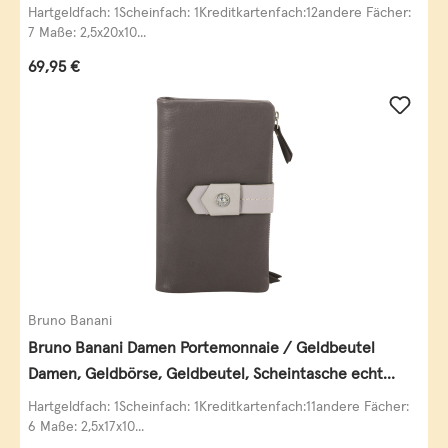
Leder
Hartgeldfach: 1Scheinfach: 1Kreditkartenfach:12andere Fächer:
7 Maße: 2,5x20x10...
Regulärer Preis:
69,95 €
Bruno Banani
Bruno Banani Damen Portemonnaie / Geldbeutel
Damen, Geldbörse, Geldbeutel, Scheintasche echt
Leder
Hartgeldfach: 1Scheinfach: 1Kreditkartenfach:11andere Fächer:
6 Maße: 2,5x17x10...