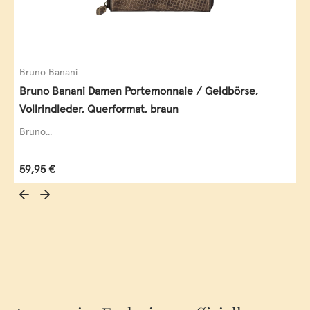
Bruno Banani
Bruno Banani Damen Portemonnaie / Geldbörse,
Vollrindleder, Querformat, braun
Bruno...
Regulärer Preis:
59,95 €