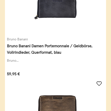
Bruno Banani
Bruno Banani Damen Portemonnaie / Geldbörse,
Vollrindleder, Querformat, blau
Bruno...
Regulärer Preis:
59,95 €