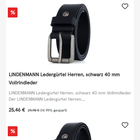
Rabatt
%
LINDENMANN Ledergürtel Herren, schwarz 40 mm
Vollrindleder
LINDENMANN Ledergürtel Herren, schwarz 40 mm Vollrindleder
Der LINDENMANN Ledergürtel Herren,...
Verkaufspreis:
25,46 €
Regulärer Preis:
29,95 €
(14.99% gespart)
Rabatt
%