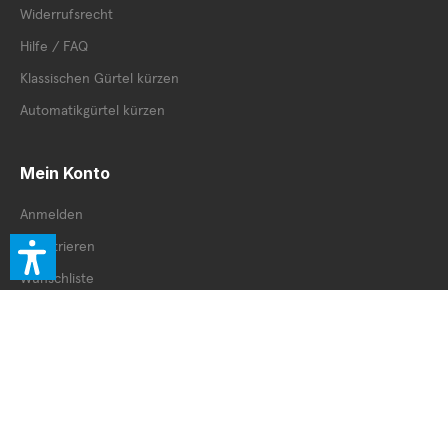
Widerrufsrecht
Hilfe / FAQ
Klassischen Gürtel kürzen
Automatikgürtel kürzen
Mein Konto
Anmelden
Registrieren
Wunschliste
Cookie Einstellungen
Unternehmen
Kontakt
AGB