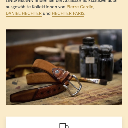
LINDENMANN finden Sie bei Accessories Exclusive auch
ausgewählte Kollektionen von
Pierre Cardin
,
DANIEL HECHTER
und
HECHTER PARIS
.