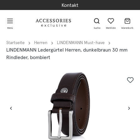
Kontakt
alt springen
alt springen
Menü
Suche
Merkliste
Warenkorb
Startseite
Herren
LINDENMANN Must-have
LINDENMANN Ledergürtel Herren, dunkelbraun 30 mm
Rindleder, bombiert