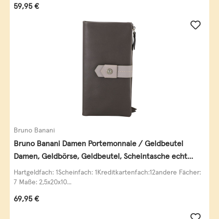
Regulärer Preis:
59,95 €
Bruno Banani
Bruno Banani Damen Portemonnaie / Geldbeutel
Damen, Geldbörse, Geldbeutel, Scheintasche echt
Leder
Hartgeldfach: 1Scheinfach: 1Kreditkartenfach:12andere Fächer:
7 Maße: 2,5x20x10...
Regulärer Preis:
69,95 €