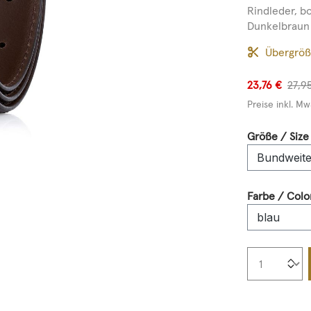
Rindleder, bo
Dunkelbraun m
Übergrö
23,76 €
27,9
Preise inkl. Mw
Größe / Size
Farbe / Colo
Produkt