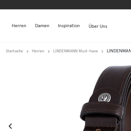
springen
springen
Zur Hauptnavigation springen
Zur Hauptnavigation springen
Herren
Damen
Inspiration
Über Uns
LINDENMANN
Startseite
Herren
LINDENMANN Must-have