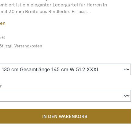
mbiert ist ein eleganter Ledergürtel für Herren in
it 30 mm Breite aus Rindleder. Er lässt...
ßen
5 €
St. zzgl. Versandkosten
auswählen
auswählen
r
 Anzahl: Gib den gewünschten Wert ein 
IN DEN WARENKORB