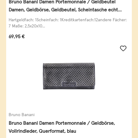
Bruno Banani Damen Portemonnaie / Geldbeutel
Damen, Geldbörse, Geldbeutel, Scheintasche echt
Leder
Hartgeldfach: 1Scheinfach: 1Kreditkartenfach:12andere Fächer:
7 Maße: 2,5x20x10...
Regulärer Preis:
69,95 €
Bruno Banani
Bruno Banani Damen Portemonnaie / Geldbörse,
Vollrindleder, Querformat, blau