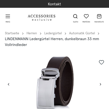
Kontakt
alt springen
alt springen
Menü
Suche
Merkliste
Warenkorb
Startseite
Herren
Ledergürtel
Automatik Gürtel
LINDENMANN Ledergürtel Herren, dunkelbraun 33 mm
Vollrindleder