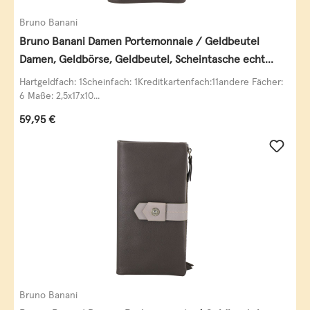
Bruno Banani
Bruno Banani Damen Portemonnaie / Geldbeutel
Damen, Geldbörse, Geldbeutel, Scheintasche echt
Leder
Hartgeldfach: 1Scheinfach: 1Kreditkartenfach:11andere Fächer:
6 Maße: 2,5x17x10...
Regulärer Preis:
59,95 €
Bruno Banani