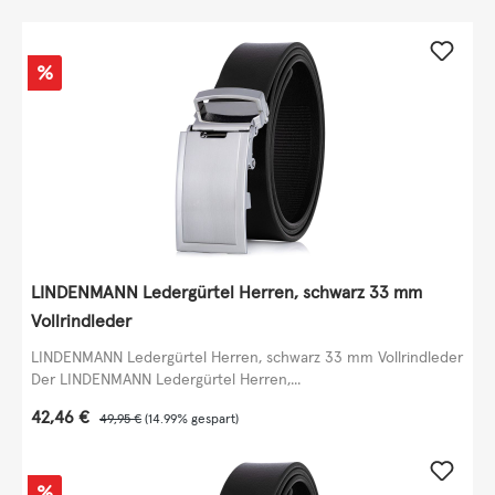
Rabatt
%
LINDENMANN Ledergürtel Herren, schwarz 33 mm
Vollrindleder
LINDENMANN Ledergürtel Herren, schwarz 33 mm Vollrindleder
Der LINDENMANN Ledergürtel Herren,...
Verkaufspreis:
42,46 €
Regulärer Preis:
49,95 €
(14.99% gespart)
Rabatt
%