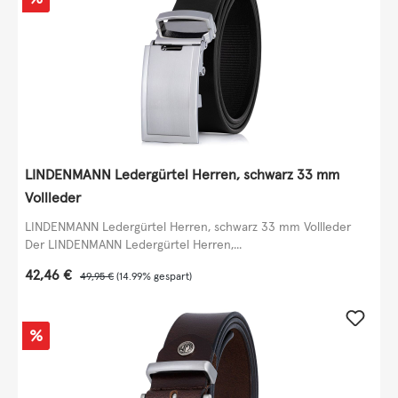
LINDENMANN Ledergürtel Herren, schwarz 33 mm
Vollleder
LINDENMANN Ledergürtel Herren, schwarz 33 mm Vollleder
Der LINDENMANN Ledergürtel Herren,...
Verkaufspreis:
42,46 €
Regulärer Preis:
49,95 €
(14.99% gespart)
Rabatt
%