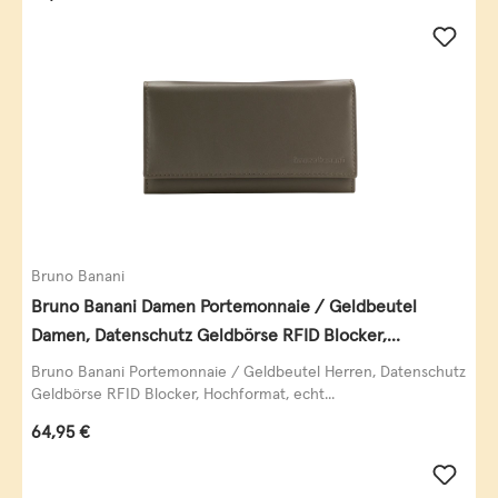
Bruno Banani
Bruno Banani Damen Portemonnaie / Geldbeutel
Damen, Datenschutz Geldbörse RFID Blocker,
Querformat, echt Leder, taupe
Bruno Banani Portemonnaie / Geldbeutel Herren, Datenschutz
Geldbörse RFID Blocker, Hochformat, echt...
Regulärer Preis:
64,95 €