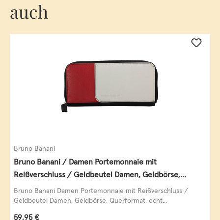
auch
Bruno Banani
Bruno Banani / Damen Portemonnaie mit
Reißverschluss / Geldbeutel Damen, Geldbörse,
Querformat, echt Leder, black/white/red
Bruno Banani Damen Portemonnaie mit Reißverschluss /
Geldbeutel Damen, Geldbörse, Querformat, echt...
Regulärer Preis:
59,95 €