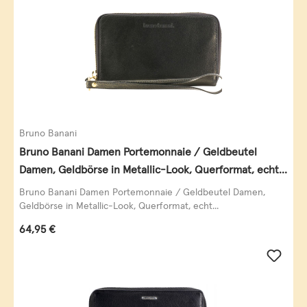
Bruno Banani
Bruno Banani Damen Portemonnaie / Geldbeutel
Damen, Geldbörse in Metallic-Look, Querformat, echt
Leder, schwarz-gold
Bruno Banani Damen Portemonnaie / Geldbeutel Damen,
Geldbörse in Metallic-Look, Querformat, echt...
Regulärer Preis:
64,95 €