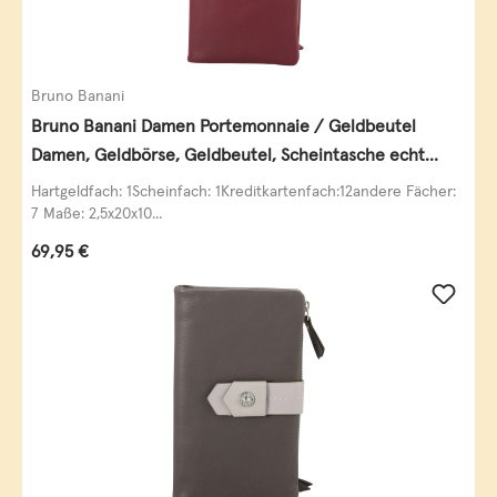
Bruno Banani
Bruno Banani Damen Portemonnaie / Geldbeutel
Damen, Geldbörse, Geldbeutel, Scheintasche echt
Leder
Hartgeldfach: 1Scheinfach: 1Kreditkartenfach:12andere Fächer:
7 Maße: 2,5x20x10...
Regulärer Preis:
69,95 €