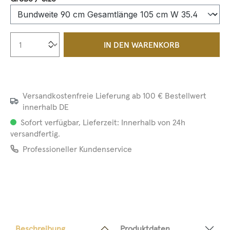
Produkt Anzahl: Gib den gewünschten We
IN DEN WARENKORB
Versandkostenfreie Lieferung ab 100 € Bestellwert
innerhalb DE
Sofort verfügbar, Lieferzeit: Innerhalb von 24h
versandfertig.
Professioneller Kundenservice
Beschreibung
Produktdaten