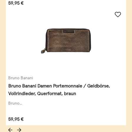
Regulärer Preis:
59,95 €
Bruno Banani
Bruno Banani Damen Portemonnaie / Geldbörse,
Vollrindleder, Querformat, braun
Bruno...
Regulärer Preis:
59,95 €