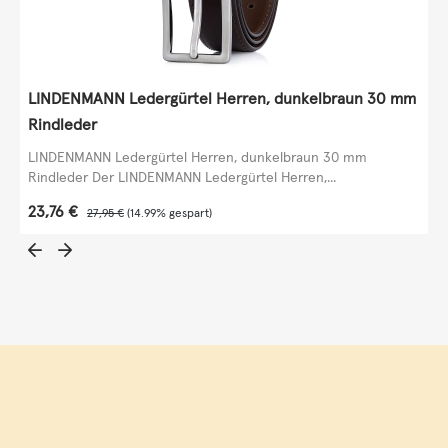
LINDENMANN Ledergürtel Herren, dunkelbraun 30 mm
Rindleder
LINDENMANN Ledergürtel Herren, dunkelbraun 30 mm
Rindleder Der LINDENMANN Ledergürtel Herren,...
Verkaufspreis:
23,76 €
Regulärer Preis:
27,95 €
(14.99% gespart)