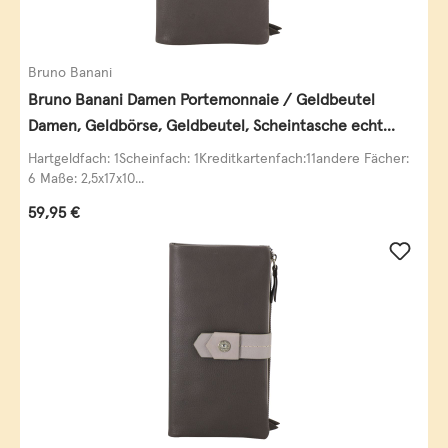
Bruno Banani
Bruno Banani Damen Portemonnaie / Geldbeutel
Damen, Geldbörse, Geldbeutel, Scheintasche echt
Leder
Hartgeldfach: 1Scheinfach: 1Kreditkartenfach:11andere Fächer:
6 Maße: 2,5x17x10...
Regulärer Preis:
59,95 €