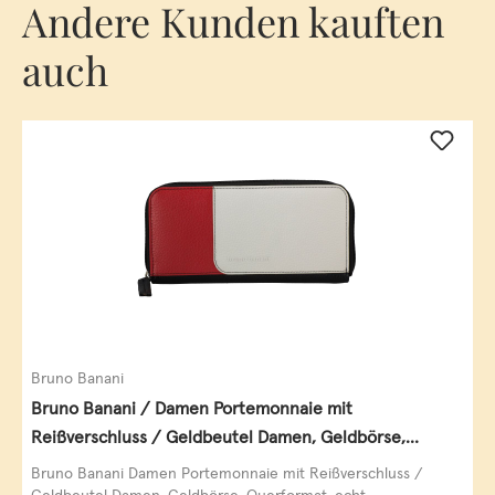
Andere Kunden kauften
auch
Bruno Banani
Bruno Banani / Damen Portemonnaie mit
Reißverschluss / Geldbeutel Damen, Geldbörse,
Querformat, echt Leder, black/white/red
Bruno Banani Damen Portemonnaie mit Reißverschluss /