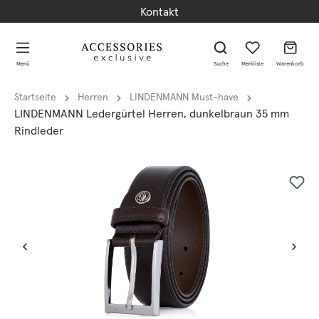
Kontakt
alt springen
alt springen
Menü
Suche
Merkliste
Warenkorb
Startseite
Herren
LINDENMANN Must-have
LINDENMANN Ledergürtel Herren, dunkelbraun 35 mm
Rindleder