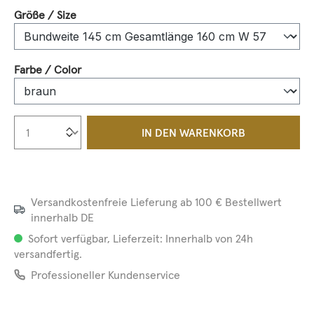
auswählen
Größe / Size
auswählen
Farbe / Color
Produkt Anzahl: Gib den gewünschten We
IN DEN WARENKORB
Versandkostenfreie Lieferung ab 100 € Bestellwert
innerhalb DE
Sofort verfügbar, Lieferzeit: Innerhalb von 24h
versandfertig.
Professioneller Kundenservice