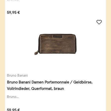
Regulärer Preis:
59,95 €
Bruno Banani
Bruno Banani Damen Portemonnaie / Geldbörse,
Vollrindleder, Querformat, braun
Bruno...
Regulärer Preis:
59,95 €