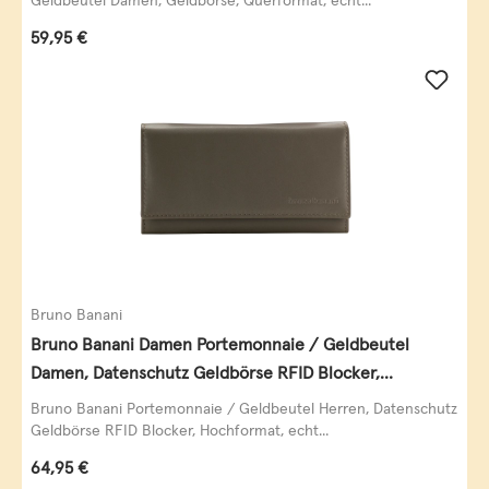
Geldbeutel Damen, Geldbörse, Querformat, echt...
Regulärer Preis:
59,95 €
Bruno Banani
Bruno Banani Damen Portemonnaie / Geldbeutel
Damen, Datenschutz Geldbörse RFID Blocker,
Querformat, echt Leder, taupe
Bruno Banani Portemonnaie / Geldbeutel Herren, Datenschutz
Geldbörse RFID Blocker, Hochformat, echt...
Regulärer Preis:
64,95 €