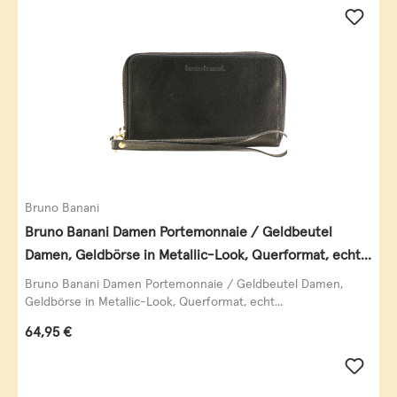
Bruno Banani
Bruno Banani Damen Portemonnaie / Geldbeutel
Damen, Geldbörse in Metallic-Look, Querformat, echt
Leder, schwarz-gold
Bruno Banani Damen Portemonnaie / Geldbeutel Damen,
Geldbörse in Metallic-Look, Querformat, echt...
Regulärer Preis:
64,95 €