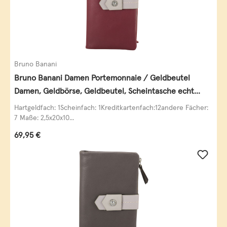
Bruno Banani
Bruno Banani Damen Portemonnaie / Geldbeutel
Damen, Geldbörse, Geldbeutel, Scheintasche echt
Leder
Hartgeldfach: 1Scheinfach: 1Kreditkartenfach:12andere Fächer:
7 Maße: 2,5x20x10...
Regulärer Preis:
69,95 €