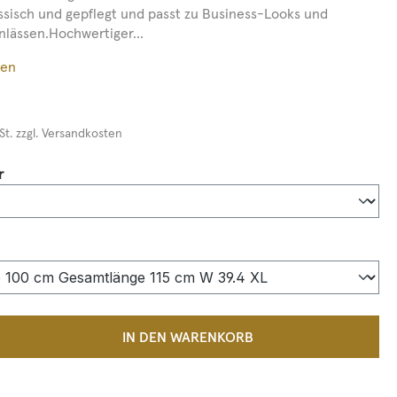
ssisch und gepflegt und passt zu Business-Looks und
nlässen.Hochwertiger...
ßen
St. zzgl. Versandkosten
auswählen
r
auswählen
 Anzahl: Gib den gewünschten Wert ein 
IN DEN WARENKORB