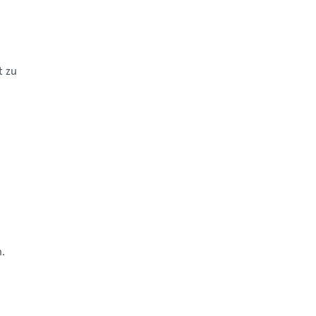
t zu
n
.