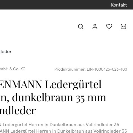
Kontakt
dleder
mbH & Co. KG
Produktnummer:
LIN-1000425-023-100
ENMANN Ledergürtel
n, dunkelbraun 35 mm
indleder
edergürtel Herren in Dunkelbraun aus Vollrindleder 35
N Ledergürtel Herren in Dunkelbraun aus Vollrindleder 35