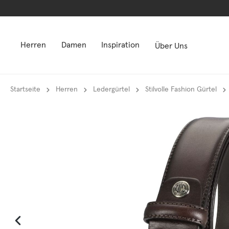
springen
springen
Zur Hauptnavigation springen
Zur Hauptnavigation springen
Herren
Damen
Inspiration
Über Uns
Startseite
Herren
Ledergürtel
Stilvolle Fashion Gürtel