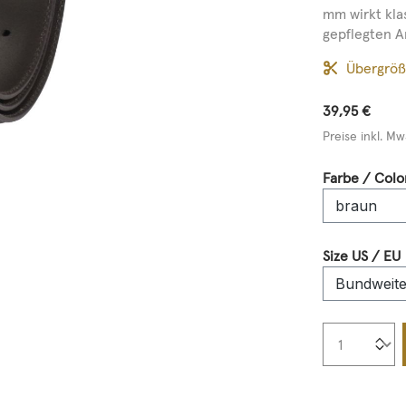
mm wirkt kla
gepflegten A
Übergrö
39,95 €
Preise inkl. Mw
Farbe / Colo
Size US / EU
Produkt