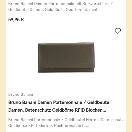
Querformat, echt Leder, black/white/red
Bruno Banani Damen Portemonnaie mit Reißverschluss /
Geldbeutel Damen, Geldbörse, Querformat, echt...
Regulärer Preis:
59,95 €
Bruno Banani
Bruno Banani Damen Portemonnaie / Geldbeutel
Damen, Datenschutz Geldbörse RFID Blocker,
Querformat, echt Leder, taupe
Bruno Banani Portemonnaie / Geldbeutel Herren, Datenschutz
Geldbörse RFID Blocker, Hochformat, echt...