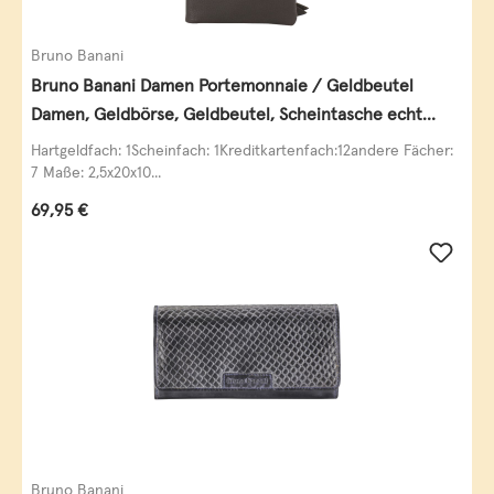
Bruno Banani
Bruno Banani Damen Portemonnaie / Geldbeutel
Damen, Geldbörse, Geldbeutel, Scheintasche echt
Leder
Hartgeldfach: 1Scheinfach: 1Kreditkartenfach:12andere Fächer:
7 Maße: 2,5x20x10...
Regulärer Preis:
69,95 €
Bruno Banani