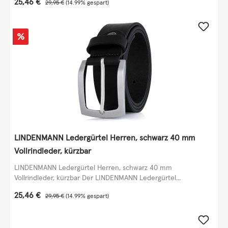
Verkaufspreis:
25,46 €
Regulärer Preis:
29,95 €
(14.99% gespart)
Rabatt
%
LINDENMANN Ledergürtel Herren, schwarz 40 mm
Vollrindleder, kürzbar
LINDENMANN Ledergürtel Herren, schwarz 40 mm
Vollrindleder, kürzbar Der LINDENMANN Ledergürtel...
Verkaufspreis:
25,46 €
Regulärer Preis:
29,95 €
(14.99% gespart)