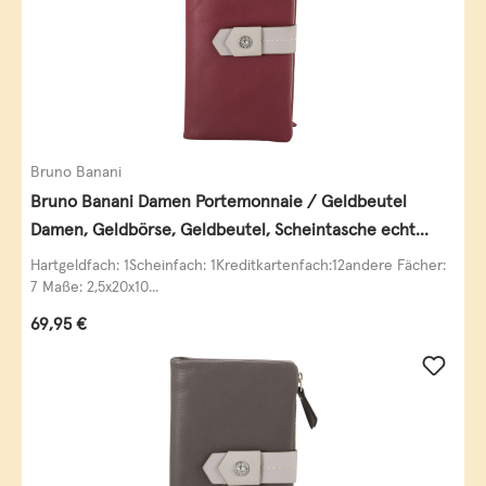
Bruno Banani
Bruno Banani Damen Portemonnaie / Geldbeutel
Damen, Geldbörse, Geldbeutel, Scheintasche echt
Leder
Hartgeldfach: 1Scheinfach: 1Kreditkartenfach:12andere Fächer:
7 Maße: 2,5x20x10...
Regulärer Preis:
69,95 €