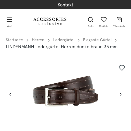
Kontakt
alt springen
alt springen
Menü
Suche
Merkliste
Warenkorb
Startseite
Herren
Ledergürtel
Elegante Gürtel
LINDENMANN Ledergürtel Herren dunkelbraun 35 mm