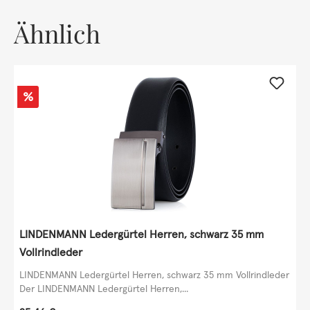
Ähnlich
Rabatt
%
LINDENMANN Ledergürtel Herren, schwarz 35 mm
Vollrindleder
LINDENMANN Ledergürtel Herren, schwarz 35 mm Vollrindleder
Der LINDENMANN Ledergürtel Herren,...