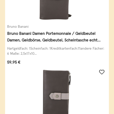
Bruno Banani
Bruno Banani Damen Portemonnaie / Geldbeutel
Damen, Geldbörse, Geldbeutel, Scheintasche echt
Leder
Hartgeldfach: 1Scheinfach: 1Kreditkartenfach:11andere Fächer:
6 Maße: 2,5x17x10...
Regulärer Preis:
59,95 €