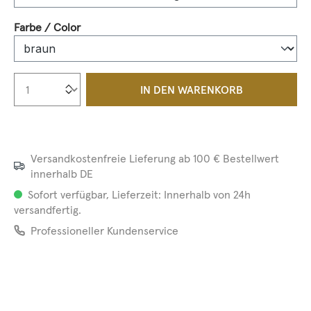
auswählen
Farbe / Color
Produkt Anzahl: Gib den gewünschten We
IN DEN WARENKORB
Versandkostenfreie Lieferung ab 100 € Bestellwert
innerhalb DE
Sofort verfügbar, Lieferzeit: Innerhalb von 24h
versandfertig.
Professioneller Kundenservice