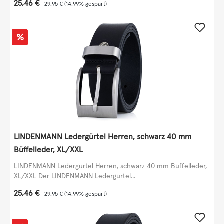
Verkaufspreis:
25,46 €
Regulärer Preis:
29,95 €
(14.99% gespart)
Rabatt
%
LINDENMANN Ledergürtel Herren, schwarz 40 mm
Büffelleder, XL/XXL
LINDENMANN Ledergürtel Herren, schwarz 40 mm Büffelleder,
XL/XXL Der LINDENMANN Ledergürtel...
Verkaufspreis:
25,46 €
Regulärer Preis:
29,95 €
(14.99% gespart)