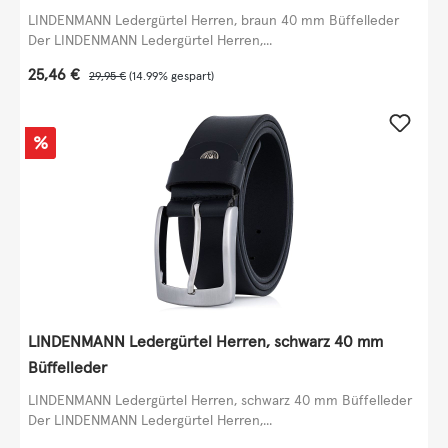
LINDENMANN Ledergürtel Herren, braun 40 mm Büffelleder
Der LINDENMANN Ledergürtel Herren,...
Verkaufspreis:
25,46 €
Regulärer Preis:
29,95 €
(14.99% gespart)
Rabatt
%
LINDENMANN Ledergürtel Herren, schwarz 40 mm
Büffelleder
LINDENMANN Ledergürtel Herren, schwarz 40 mm Büffelleder
Der LINDENMANN Ledergürtel Herren,...