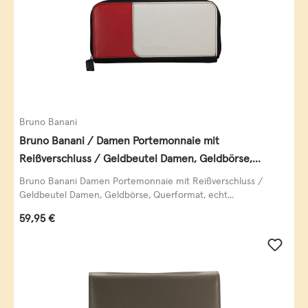
Bruno Banani
Bruno Banani / Damen Portemonnaie mit
Reißverschluss / Geldbeutel Damen, Geldbörse,
Querformat, echt Leder, black/white/red
Bruno Banani Damen Portemonnaie mit Reißverschluss /
Geldbeutel Damen, Geldbörse, Querformat, echt...
Regulärer Preis:
59,95 €