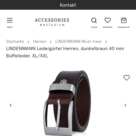
Kontakt
alt springen
alt springen
Menü
Suche
Merkliste
Warenkorb
Startseite
Herren
LINDENMANN Must-have
LINDENMANN Ledergürtel Herren, dunkelbraun 40 mm
Büffelleder, XL/XXL