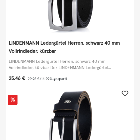
LINDENMANN Ledergürtel Herren, schwarz 40 mm
Vollrindleder, kürzbar
LINDENMANN Ledergürtel Herren, schwarz 40 mm
Vollrindleder, kürzbar Der LINDENMANN Ledergürtel...
Verkaufspreis:
25,46 €
Regulärer Preis:
29,95 €
(14.99% gespart)
Rabatt
%