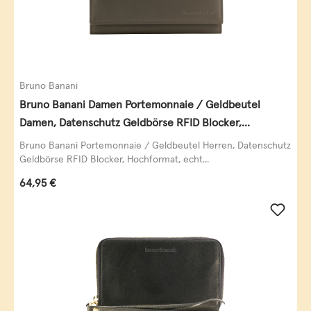
Bruno Banani
Bruno Banani Damen Portemonnaie / Geldbeutel
Damen, Datenschutz Geldbörse RFID Blocker,
Querformat, echt Leder, taupe
Bruno Banani Portemonnaie / Geldbeutel Herren, Datenschutz
Geldbörse RFID Blocker, Hochformat, echt...
Regulärer Preis:
64,95 €