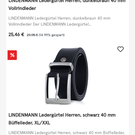
LINDENMANN Ledergürtel Herren, dunkelbraun 40 mm
Vollrindleder
LINDENMANN Ledergürtel Herren, dunkelbraun 40 mm
Vollrindleder Der LINDENMANN Ledergürtel...
Verkaufspreis:
25,46 €
Regulärer Preis:
29,95 €
(14.99% gespart)
Rabatt
%
LINDENMANN Ledergürtel Herren, schwarz 40 mm
Büffelleder, XL/XXL
LINDENMANN Ledergürtel Herren, schwarz 40 mm Büffelleder,