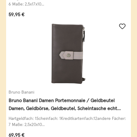
6 Maße: 2,5x17x10...
Regulärer Preis:
59,95 €
Bruno Banani
Bruno Banani Damen Portemonnaie / Geldbeutel
Damen, Geldbörse, Geldbeutel, Scheintasche echt
Leder
Hartgeldfach: 1Scheinfach: 1Kreditkartenfach:12andere Fächer:
7 Maße: 2,5x20x10...
Regulärer Preis:
69,95 €