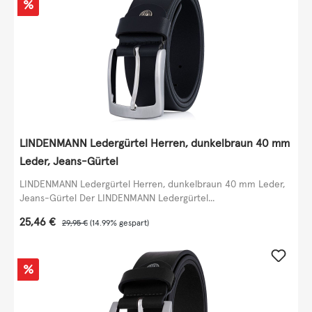
Rabatt
%
LINDENMANN Ledergürtel Herren, dunkelbraun 40 mm
Leder, Jeans-Gürtel
LINDENMANN Ledergürtel Herren, dunkelbraun 40 mm Leder,
Jeans-Gürtel Der LINDENMANN Ledergürtel...
Verkaufspreis:
25,46 €
Regulärer Preis:
29,95 €
(14.99% gespart)
Rabatt
%