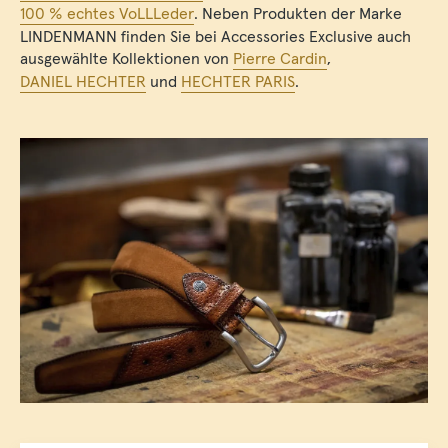
100 % echtes VoLLLeder
. Neben Produkten der Marke
LINDENMANN finden Sie bei Accessories Exclusive auch
ausgewählte Kollektionen von
Pierre Cardin
,
DANIEL HECHTER
und
HECHTER PARIS
.