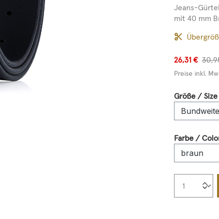
Jeans-Gürtel
mit 40 mm Bre
Übergrö
26,31 €
30,9
Preise inkl. Mw
Größe / Size
Farbe / Colo
Produkt