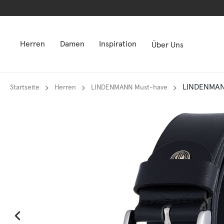
springen
springen
Zur Hauptnavigation springen
Zur Hauptnavigation springen
Herren
Damen
Inspiration
Über Uns
LINDENMANN
Startseite
Herren
LINDENMANN Must-have