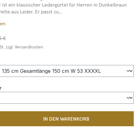
 ist ein klassischer Ledergürtel für Herren in Dunkelbraun
ite aus Leder. Er passt zu...
ßen
5 €
St. zzgl. Versandkosten
auswählen
auswählen
r
 Anzahl: Gib den gewünschten Wert ein 
IN DEN WARENKORB