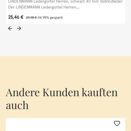
LINDENMANN Ledergürtel Herren, schwarz 40 mm Vollrindleder
Der LINDENMANN Ledergürtel Herren,...
Verkaufspreis:
25,46 €
Regulärer Preis:
29,95 €
(14.99% gespart)
Andere Kunden kauften
auch