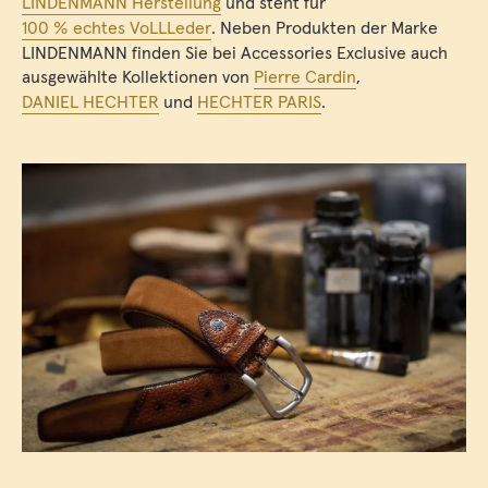
LINDENMANN Herstellung
und steht für
100 % echtes VoLLLeder
. Neben Produkten der Marke
LINDENMANN finden Sie bei Accessories Exclusive auch
ausgewählte Kollektionen von
Pierre Cardin
,
DANIEL HECHTER
und
HECHTER PARIS
.