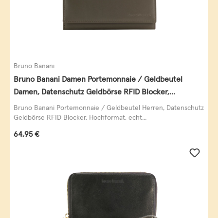
Bruno Banani
Bruno Banani Damen Portemonnaie / Geldbeutel
Damen, Datenschutz Geldbörse RFID Blocker,
Querformat, echt Leder, taupe
Bruno Banani Portemonnaie / Geldbeutel Herren, Datenschutz
Geldbörse RFID Blocker, Hochformat, echt...
Regulärer Preis:
64,95 €