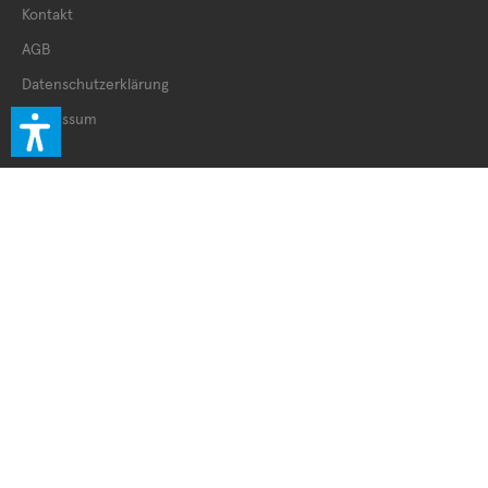
Kontakt
AGB
Datenschutzerklärung
Impressum
Kundenservice
Retourenschein
Retoure innerhalb DE
Retoure außerhalb DE
Service Booklet