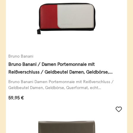
Bruno Banani
Bruno Banani / Damen Portemonnaie mit
Reißverschluss / Geldbeutel Damen, Geldbörse,
Querformat, echt Leder, black/white/red
Bruno Banani Damen Portemonnaie mit Reißverschluss /
Geldbeutel Damen, Geldbörse, Querformat, echt...
Regulärer Preis:
59,95 €