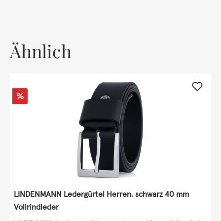
Ähnlich
Rabatt
%
LINDENMANN Ledergürtel Herren, schwarz 40 mm
Vollrindleder