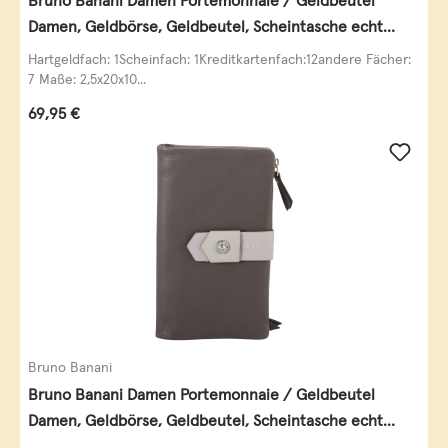
Bruno Banani Damen Portemonnaie / Geldbeutel
Damen, Geldbörse, Geldbeutel, Scheintasche echt
Leder
Hartgeldfach: 1Scheinfach: 1Kreditkartenfach:12andere Fächer:
7 Maße: 2,5x20x10...
Regulärer Preis:
69,95 €
Bruno Banani
Bruno Banani Damen Portemonnaie / Geldbeutel
Damen, Geldbörse, Geldbeutel, Scheintasche echt
Leder