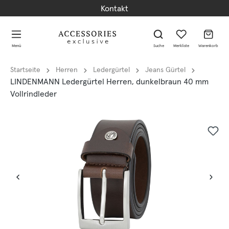
Kontakt
alt springen
alt springen
Menü
Suche
Merkliste
Warenkorb
Startseite
Herren
Ledergürtel
Jeans Gürtel
LINDENMANN Ledergürtel Herren, dunkelbraun 40 mm
Vollrindleder