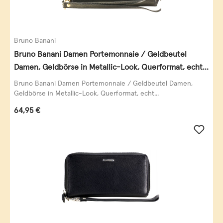
Bruno Banani
Bruno Banani Damen Portemonnaie / Geldbeutel
Damen, Geldbörse in Metallic-Look, Querformat, echt
Leder, schwarz-gold
Bruno Banani Damen Portemonnaie / Geldbeutel Damen,
Geldbörse in Metallic-Look, Querformat, echt...
Regulärer Preis:
64,95 €