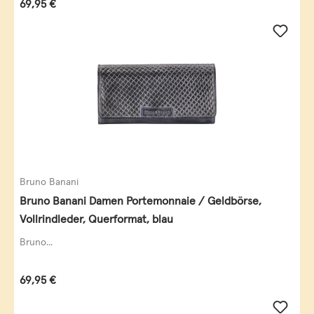
Regulärer Preis:
69,95 €
Bruno Banani
Bruno Banani Damen Portemonnaie / Geldbörse,
Vollrindleder, Querformat, blau
Bruno...
Regulärer Preis:
69,95 €