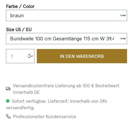
auswählen
Farbe / Color
auswählen
Size US / EU
Produkt Anzahl: Gib den gewünschten We
IN DEN WARENKORB
Versandkostenfreie Lieferung ab 100 € Bestellwert
innerhalb DE
Sofort verfügbar, Lieferzeit: Innerhalb von 24h
versandfertig.
Professioneller Kundenservice