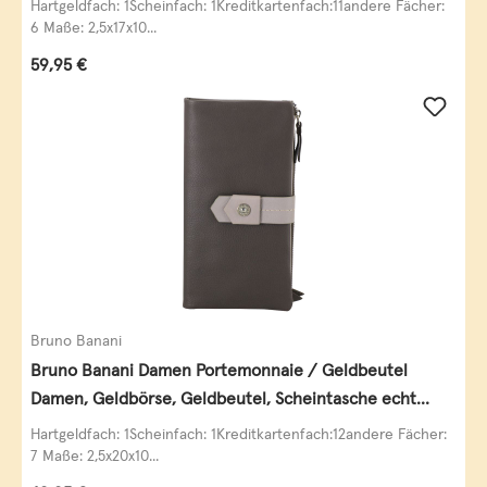
Hartgeldfach: 1Scheinfach: 1Kreditkartenfach:11andere Fächer:
6 Maße: 2,5x17x10...
Regulärer Preis:
59,95 €
Bruno Banani
Bruno Banani Damen Portemonnaie / Geldbeutel
Damen, Geldbörse, Geldbeutel, Scheintasche echt
Leder
Hartgeldfach: 1Scheinfach: 1Kreditkartenfach:12andere Fächer:
7 Maße: 2,5x20x10...