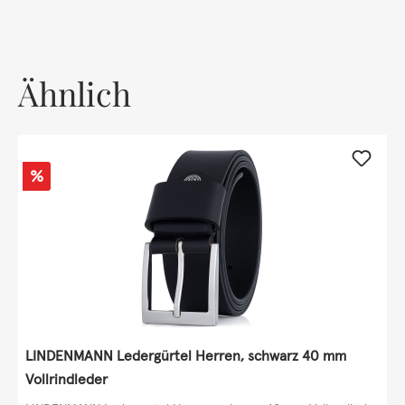
Ähnlich
Rabatt
%
LINDENMANN Ledergürtel Herren, schwarz 40 mm
Vollrindleder