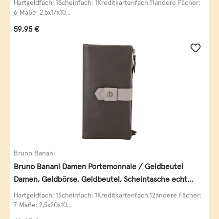
Hartgeldfach: 1Scheinfach: 1Kreditkartenfach:11andere Fächer:
6 Maße: 2,5x17x10...
Regulärer Preis:
59,95 €
Bruno Banani
Bruno Banani Damen Portemonnaie / Geldbeutel
Damen, Geldbörse, Geldbeutel, Scheintasche echt
Leder
Hartgeldfach: 1Scheinfach: 1Kreditkartenfach:12andere Fächer:
7 Maße: 2,5x20x10...