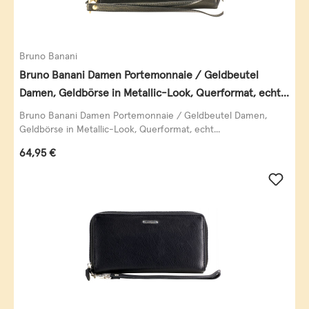
Bruno Banani
Bruno Banani Damen Portemonnaie / Geldbeutel
Damen, Geldbörse in Metallic-Look, Querformat, echt
Leder, schwarz-gold
Bruno Banani Damen Portemonnaie / Geldbeutel Damen,
Geldbörse in Metallic-Look, Querformat, echt...
Regulärer Preis:
64,95 €