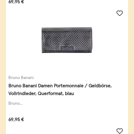
Regulärer Preis:
69,95 €
Bruno Banani
Bruno Banani Damen Portemonnaie / Geldbörse,
Vollrindleder, Querformat, blau
Bruno...
Regulärer Preis:
69,95 €