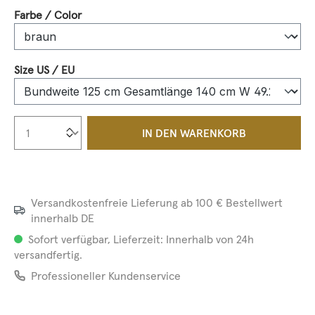
auswählen
Farbe / Color
auswählen
Size US / EU
Produkt Anzahl: Gib den gewünschten We
IN DEN WARENKORB
Versandkostenfreie Lieferung ab 100 € Bestellwert
innerhalb DE
Sofort verfügbar, Lieferzeit: Innerhalb von 24h
versandfertig.
Professioneller Kundenservice