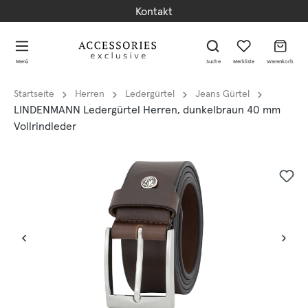
Kontakt
alt springen
alt springen
Menü
Suche
Merkliste
Warenkorb
Startseite
Herren
Ledergürtel
Jeans Gürtel
LINDENMANN Ledergürtel Herren, dunkelbraun 40 mm
Vollrindleder