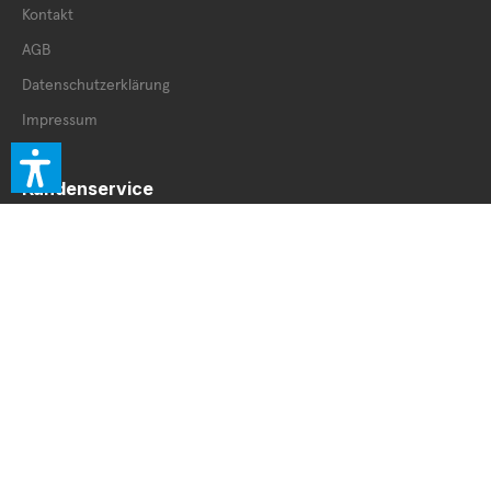
Kontakt
AGB
Datenschutzerklärung
Impressum
Kundenservice
Retourenschein
Retoure innerhalb DE
Retoure außerhalb DE
Service Booklet