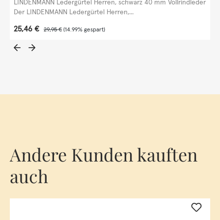
LINDENMANN Ledergürtel Herren, schwarz 40 mm Vollrindleder
Der LINDENMANN Ledergürtel Herren,...
Verkaufspreis:
25,46 €
Regulärer Preis:
29,95 €
(14.99% gespart)
Andere Kunden kauften
auch