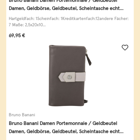
Bruno Banani Damen Portemonnaie / Geldbeutel
Damen, Geldbörse, Geldbeutel, Scheintasche echt
Leder
Hartgeldfach: 1Scheinfach: 1Kreditkartenfach:12andere Fächer:
7 Maße: 2,5x20x10...
Regulärer Preis:
69,95 €
Bruno Banani
Bruno Banani Damen Portemonnaie / Geldbeutel
Damen, Geldbörse, Geldbeutel, Scheintasche echt
Leder