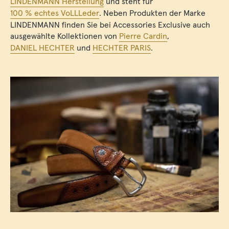
LINDENMANN Herstellung
und steht für
100 % echtes VoLLLeder
. Neben Produkten der Marke
LINDENMANN finden Sie bei Accessories Exclusive auch
ausgewählte Kollektionen von
Pierre Cardin
,
DANIEL HECHTER
und
HECHTER PARIS
.