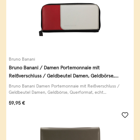
Bruno Banani
Bruno Banani / Damen Portemonnaie mit
Reißverschluss / Geldbeutel Damen, Geldbörse,
Querformat, echt Leder, black/white/red
Bruno Banani Damen Portemonnaie mit Reißverschluss /
Geldbeutel Damen, Geldbörse, Querformat, echt...
Regulärer Preis:
59,95 €