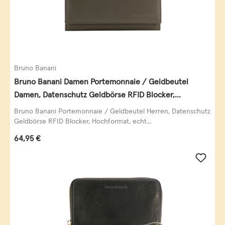
Bruno Banani
Bruno Banani Damen Portemonnaie / Geldbeutel
Damen, Datenschutz Geldbörse RFID Blocker,
Querformat, echt Leder, taupe
Bruno Banani Portemonnaie / Geldbeutel Herren, Datenschutz
Geldbörse RFID Blocker, Hochformat, echt...
Regulärer Preis:
64,95 €