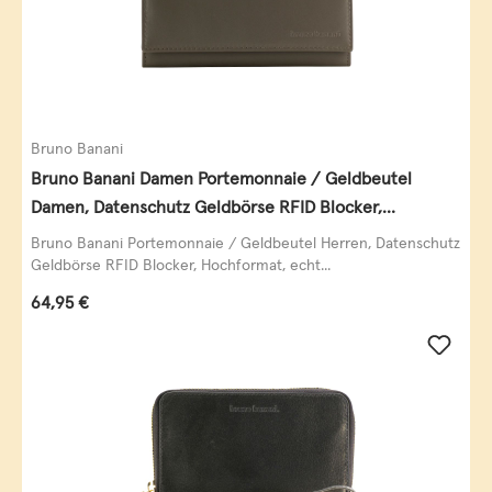
Bruno Banani
Bruno Banani Damen Portemonnaie / Geldbeutel
Damen, Datenschutz Geldbörse RFID Blocker,
Querformat, echt Leder, taupe
Bruno Banani Portemonnaie / Geldbeutel Herren, Datenschutz
Geldbörse RFID Blocker, Hochformat, echt...
Regulärer Preis:
64,95 €