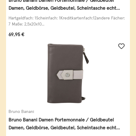
Bruno Banani Damen Portemonnaie / Geldbeutel
Damen, Geldbörse, Geldbeutel, Scheintasche echt
Leder
Hartgeldfach: 1Scheinfach: 1Kreditkartenfach:12andere Fächer:
7 Maße: 2,5x20x10...
Regulärer Preis:
69,95 €
Bruno Banani
Bruno Banani Damen Portemonnaie / Geldbeutel
Damen, Geldbörse, Geldbeutel, Scheintasche echt
Leder