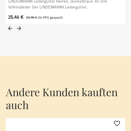
LINDENMANN Ledergürtel Herren, dunkelbraun 40 mm
Vollrindleder Der LINDENMANN Ledergürtel...
Verkaufspreis:
25,46 €
Regulärer Preis:
29,95 €
(14.99% gespart)
Andere Kunden kauften
auch