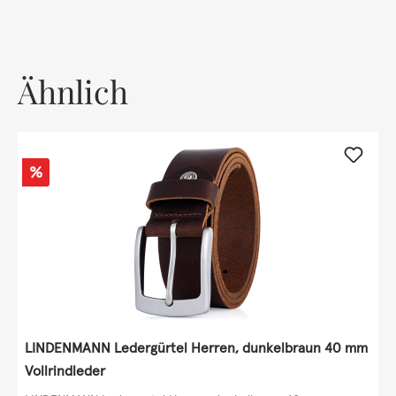
Ähnlich
Rabatt
%
LINDENMANN Ledergürtel Herren, dunkelbraun 40 mm
Vollrindleder