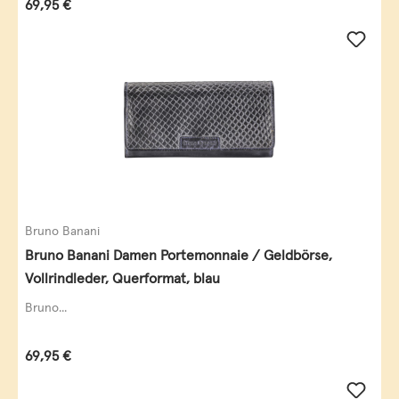
Regulärer Preis:
69,95 €
Bruno Banani
Bruno Banani Damen Portemonnaie / Geldbörse,
Vollrindleder, Querformat, blau
Bruno...
Regulärer Preis:
69,95 €