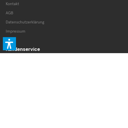
Kontakt
AGB
Datenschutzerklärung
Impressum
Kundenservice
Retourenschein
Retoure innerhalb DE
Retoure außerhalb DE
Service Booklet