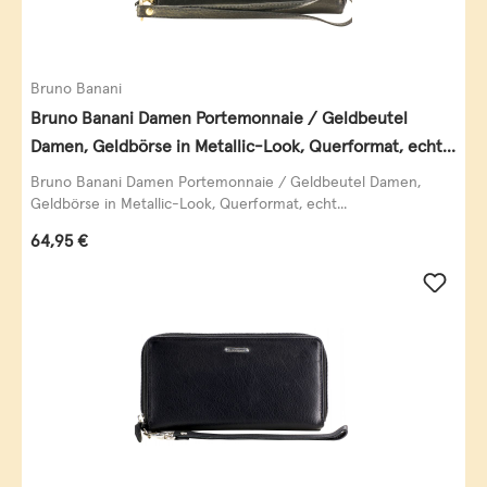
Bruno Banani
Bruno Banani Damen Portemonnaie / Geldbeutel
Damen, Geldbörse in Metallic-Look, Querformat, echt
Leder, schwarz-gold
Bruno Banani Damen Portemonnaie / Geldbeutel Damen,
Geldbörse in Metallic-Look, Querformat, echt...
Regulärer Preis:
64,95 €