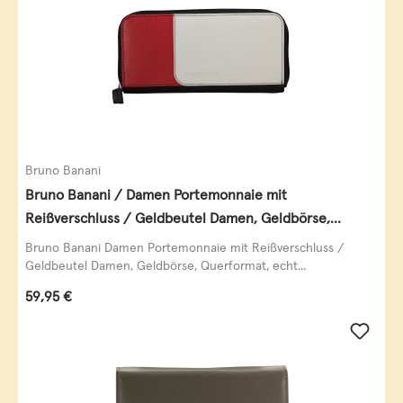
Bruno Banani
Bruno Banani / Damen Portemonnaie mit
Reißverschluss / Geldbeutel Damen, Geldbörse,
Querformat, echt Leder, black/white/red
Bruno Banani Damen Portemonnaie mit Reißverschluss /
Geldbeutel Damen, Geldbörse, Querformat, echt...
Regulärer Preis:
59,95 €