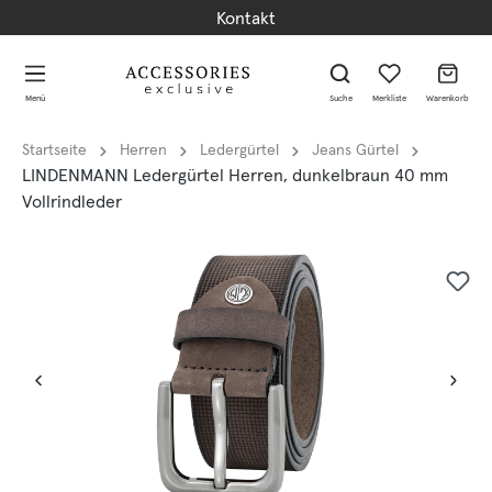
Kontakt
alt springen
alt springen
Menü
Suche
Merkliste
Warenkorb
Startseite
Herren
Ledergürtel
Jeans Gürtel
LINDENMANN Ledergürtel Herren, dunkelbraun 40 mm
Vollrindleder