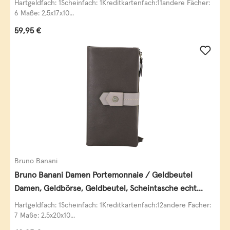
Hartgeldfach: 1Scheinfach: 1Kreditkartenfach:11andere Fächer:
6 Maße: 2,5x17x10...
Regulärer Preis:
59,95 €
Bruno Banani
Bruno Banani Damen Portemonnaie / Geldbeutel
Damen, Geldbörse, Geldbeutel, Scheintasche echt
Leder
Hartgeldfach: 1Scheinfach: 1Kreditkartenfach:12andere Fächer:
7 Maße: 2,5x20x10...