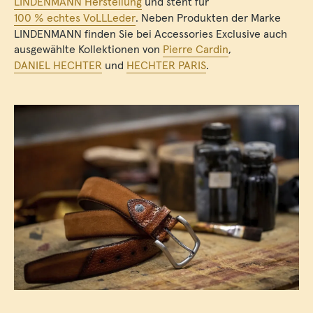
LINDENMANN Herstellung
und steht für
100 % echtes VoLLLeder
. Neben Produkten der Marke
LINDENMANN finden Sie bei Accessories Exclusive auch
ausgewählte Kollektionen von
Pierre Cardin
,
DANIEL HECHTER
und
HECHTER PARIS
.