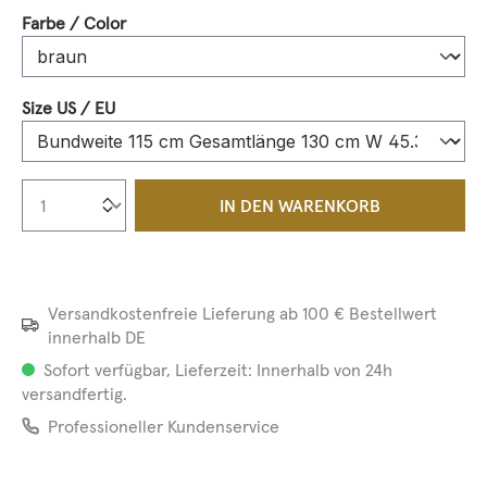
auswählen
Farbe / Color
auswählen
Size US / EU
Produkt Anzahl: Gib den gewünschten We
IN DEN WARENKORB
Versandkostenfreie Lieferung ab 100 € Bestellwert
innerhalb DE
Sofort verfügbar, Lieferzeit: Innerhalb von 24h
versandfertig.
Professioneller Kundenservice