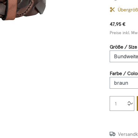
Übergrö
47,95 €
Preise inkl. Mw
Größe / Size
Farbe / Colo
Produkt
Versandk