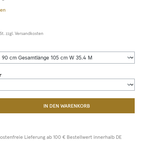
ßen
St. zzgl. Versandkosten
auswählen
auswählen
r
 Anzahl: Gib den gewünschten Wert ein 
IN DEN WARENKORB
ostenfreie Lieferung ab 100 € Bestellwert innerhalb DE