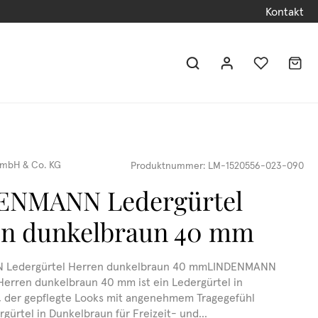
Kontakt
mbH & Co. KG
Produktnummer:
LM-1520556-023-090
ENMANN Ledergürtel
en dunkelbraun 40 mm
 Ledergürtel Herren dunkelbraun 40 mmLINDENMANN
Herren dunkelbraun 40 mm ist ein Ledergürtel in
 der gepflegte Looks mit angenehmem Tragegefühl
gürtel in Dunkelbraun für Freizeit- und...