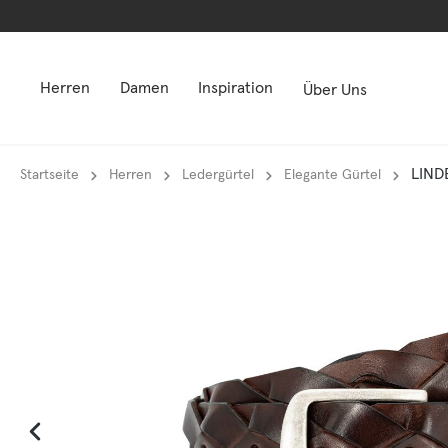
springen
springen
Zur Hauptnavigation springen
Zur Hauptnavigation springen
Herren
Damen
Inspiration
Über Uns
LIND
Startseite
Herren
Ledergürtel
Elegante Gürtel