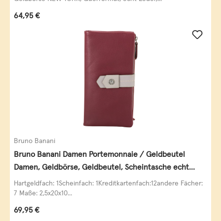
Regulärer Preis:
64,95 €
Bruno Banani
Bruno Banani Damen Portemonnaie / Geldbeutel
Damen, Geldbörse, Geldbeutel, Scheintasche echt
Leder
Hartgeldfach: 1Scheinfach: 1Kreditkartenfach:12andere Fächer:
7 Maße: 2,5x20x10...
Regulärer Preis:
69,95 €