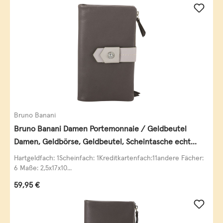
Bruno Banani
Bruno Banani Damen Portemonnaie / Geldbeutel
Damen, Geldbörse, Geldbeutel, Scheintasche echt
Leder
Hartgeldfach: 1Scheinfach: 1Kreditkartenfach:11andere Fächer:
6 Maße: 2,5x17x10...
Regulärer Preis:
59,95 €