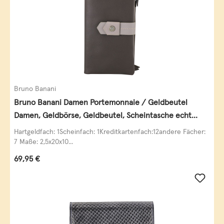
Bruno Banani
Bruno Banani Damen Portemonnaie / Geldbeutel
Damen, Geldbörse, Geldbeutel, Scheintasche echt
Leder
Hartgeldfach: 1Scheinfach: 1Kreditkartenfach:12andere Fächer:
7 Maße: 2,5x20x10...
Regulärer Preis:
69,95 €