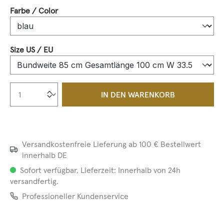
auswählen
Farbe / Color
auswählen
Size US / EU
Produkt Anzahl: Gib den gewünschten We
IN DEN WARENKORB
Versandkostenfreie Lieferung ab 100 € Bestellwert
innerhalb DE
Sofort verfügbar, Lieferzeit: Innerhalb von 24h
versandfertig.
Professioneller Kundenservice