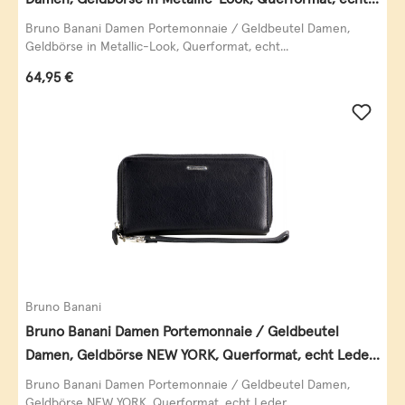
Leder, schwarz-gold
Bruno Banani Damen Portemonnaie / Geldbeutel Damen,
Geldbörse in Metallic-Look, Querformat, echt...
Regulärer Preis:
64,95 €
Bruno Banani
Bruno Banani Damen Portemonnaie / Geldbeutel
Damen, Geldbörse NEW YORK, Querformat, echt Leder,
schwarz
Bruno Banani Damen Portemonnaie / Geldbeutel Damen,
Geldbörse NEW YORK, Querformat, echt Leder,...