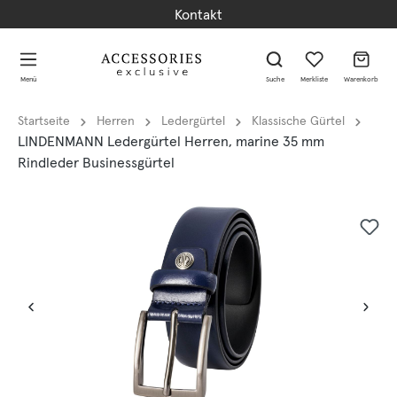
Kontakt
alt springen
alt springen
Menü
Suche
Merkliste
Warenkorb
Startseite
Herren
Ledergürtel
Klassische Gürtel
LINDENMANN Ledergürtel Herren, marine 35 mm
Rindleder Businessgürtel