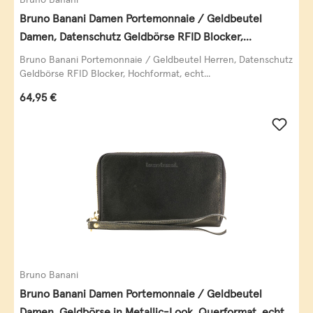
Bruno Banani Damen Portemonnaie / Geldbeutel
Damen, Datenschutz Geldbörse RFID Blocker,
Querformat, echt Leder, taupe
Bruno Banani Portemonnaie / Geldbeutel Herren, Datenschutz
Geldbörse RFID Blocker, Hochformat, echt...
Regulärer Preis:
64,95 €
Bruno Banani
Bruno Banani Damen Portemonnaie / Geldbeutel
Damen, Geldbörse in Metallic-Look, Querformat, echt