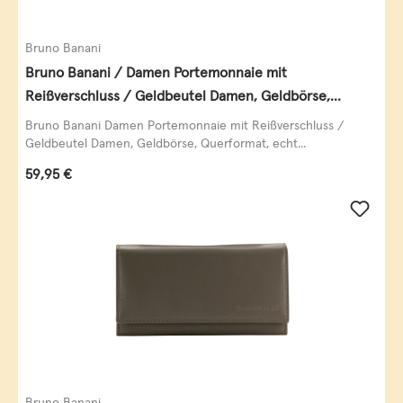
Bruno Banani
Bruno Banani / Damen Portemonnaie mit
Reißverschluss / Geldbeutel Damen, Geldbörse,
Querformat, echt Leder, black/white/red
Bruno Banani Damen Portemonnaie mit Reißverschluss /
Geldbeutel Damen, Geldbörse, Querformat, echt...
Regulärer Preis:
59,95 €
Bruno Banani