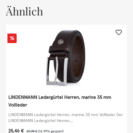
Ähnlich
Rabatt
%
LINDENMANN Ledergürtel Herren, marine 35 mm
Vollleder
LINDENMANN Ledergürtel Herren, marine 35 mm Vollleder Der
LINDENMANN Ledergürtel Herren,...
Verkaufspreis:
25,46 €
Regulärer Preis:
29,95 €
(14.99% gespart)