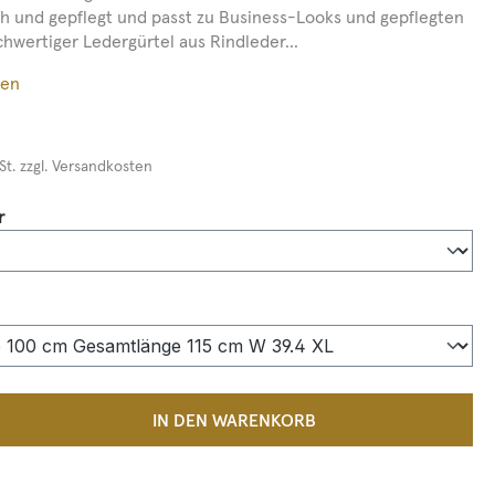
sch und gepflegt und passt zu Business-Looks und gepflegten
hwertiger Ledergürtel aus Rindleder...
ßen
St. zzgl. Versandkosten
auswählen
r
auswählen
 Anzahl: Gib den gewünschten Wert ein 
IN DEN WARENKORB