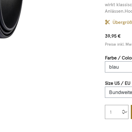
wirkt klassi
Anlässen.Hoc
Übergrö
39,95 €
Preise inkl. Mw
Farbe / Colo
Size US / EU
Produkt