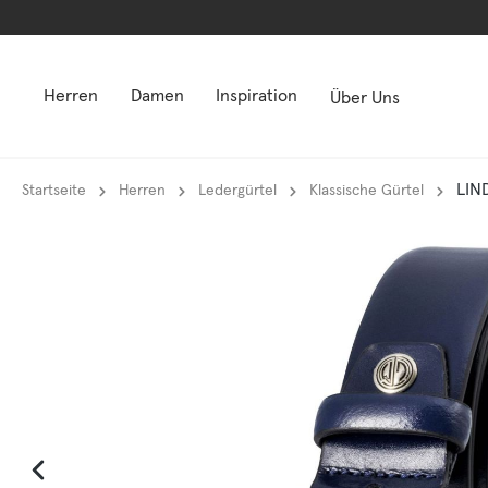
springen
springen
Zur Hauptnavigation springen
Zur Hauptnavigation springen
Herren
Damen
Inspiration
Über Uns
LIN
Startseite
Herren
Ledergürtel
Klassische Gürtel