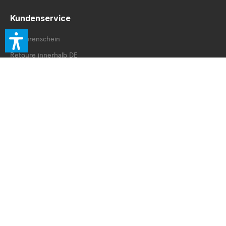
Kundenservice
Retourenschein
Retoure innerhalb DE
Retoure außerhalb DE
Service Booklet
Vertrag widerrufen
© 2026 Accessories Exclusive. All Rights reserved.