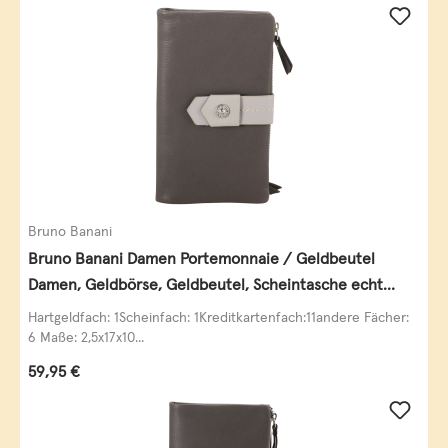
Bruno Banani
Bruno Banani Damen Portemonnaie / Geldbeutel
Damen, Geldbörse, Geldbeutel, Scheintasche echt
Leder
Hartgeldfach: 1Scheinfach: 1Kreditkartenfach:11andere Fächer:
6 Maße: 2,5x17x10...
Regulärer Preis:
59,95 €