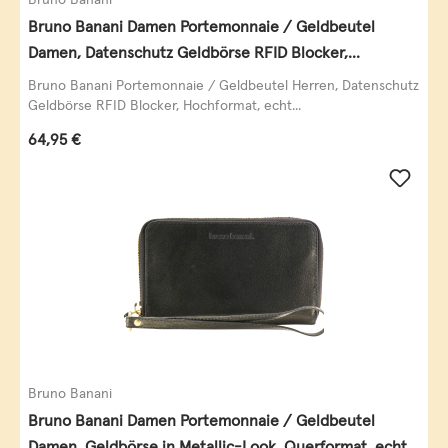
Bruno Banani Damen Portemonnaie / Geldbeutel
Damen, Datenschutz Geldbörse RFID Blocker,
Querformat, echt Leder, taupe
Bruno Banani Portemonnaie / Geldbeutel Herren, Datenschutz
Geldbörse RFID Blocker, Hochformat, echt...
Regulärer Preis:
64,95 €
Bruno Banani
Bruno Banani Damen Portemonnaie / Geldbeutel
Damen, Geldbörse in Metallic-Look, Querformat, echt