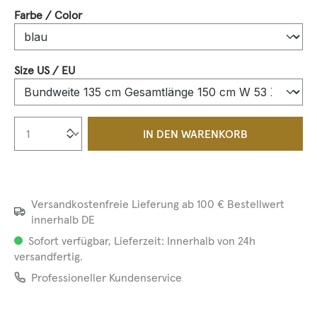
auswählen
Farbe / Color
auswählen
Size US / EU
Produkt Anzahl: Gib den gewünschten We
IN DEN WARENKORB
Versandkostenfreie Lieferung ab 100 € Bestellwert
innerhalb DE
Sofort verfügbar, Lieferzeit: Innerhalb von 24h
versandfertig.
Professioneller Kundenservice