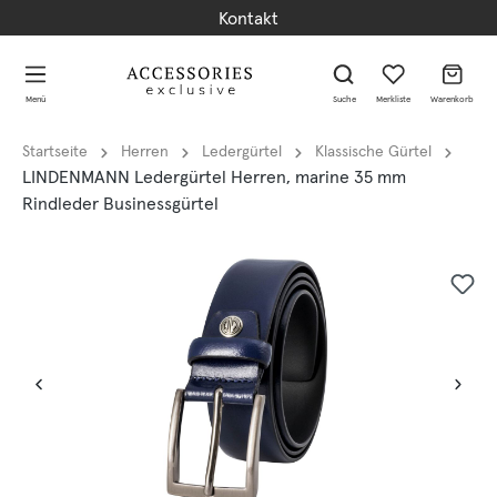
Kontakt
alt springen
alt springen
Menü
Suche
Merkliste
Warenkorb
Startseite
Herren
Ledergürtel
Klassische Gürtel
LINDENMANN Ledergürtel Herren, marine 35 mm
Rindleder Businessgürtel