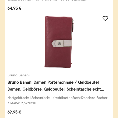
Regulärer Preis:
64,95 €
Bruno Banani
Bruno Banani Damen Portemonnaie / Geldbeutel
Damen, Geldbörse, Geldbeutel, Scheintasche echt
Leder
Hartgeldfach: 1Scheinfach: 1Kreditkartenfach:12andere Fächer:
7 Maße: 2,5x20x10...
Regulärer Preis:
69,95 €