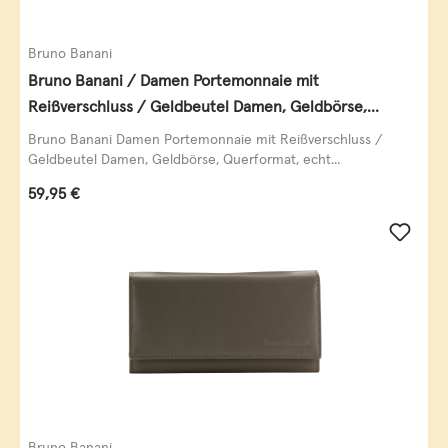
Bruno Banani
Bruno Banani / Damen Portemonnaie mit
Reißverschluss / Geldbeutel Damen, Geldbörse,
Querformat, echt Leder, black/white/red
Bruno Banani Damen Portemonnaie mit Reißverschluss /
Geldbeutel Damen, Geldbörse, Querformat, echt...
Regulärer Preis:
59,95 €
Bruno Banani