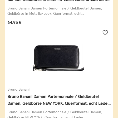
Leder, schwarz-gold
Bruno Banani Damen Portemonnaie / Geldbeutel Damen,
Geldbörse in Metallic-Look, Querformat, echt...
Regulärer Preis:
64,95 €
Bruno Banani
Bruno Banani Damen Portemonnaie / Geldbeutel
Damen, Geldbörse NEW YORK, Querformat, echt Leder,
schwarz
Bruno Banani Damen Portemonnaie / Geldbeutel Damen,
Geldbörse NEW YORK, Querformat, echt Leder,...