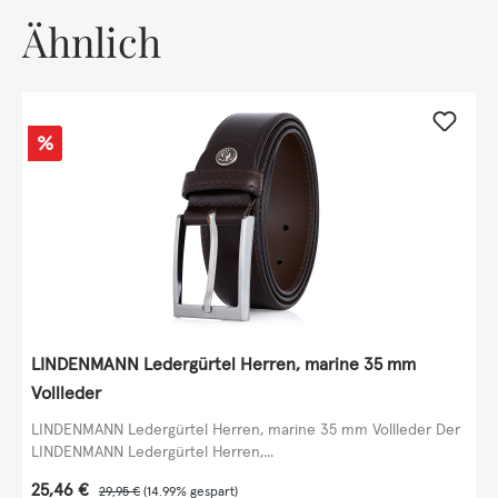
Ähnlich
Rabatt
%
LINDENMANN Ledergürtel Herren, marine 35 mm
Vollleder
LINDENMANN Ledergürtel Herren, marine 35 mm Vollleder Der
LINDENMANN Ledergürtel Herren,...
Verkaufspreis:
25,46 €
Regulärer Preis:
29,95 €
(14.99% gespart)