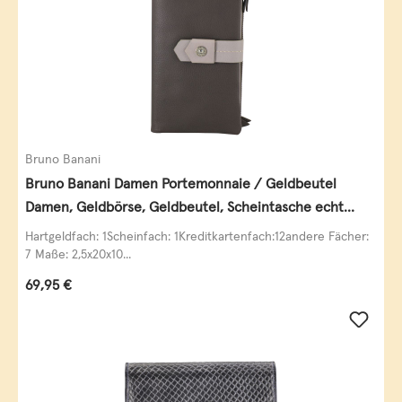
Bruno Banani
Bruno Banani Damen Portemonnaie / Geldbeutel
Damen, Geldbörse, Geldbeutel, Scheintasche echt
Leder
Hartgeldfach: 1Scheinfach: 1Kreditkartenfach:12andere Fächer:
7 Maße: 2,5x20x10...
Regulärer Preis:
69,95 €