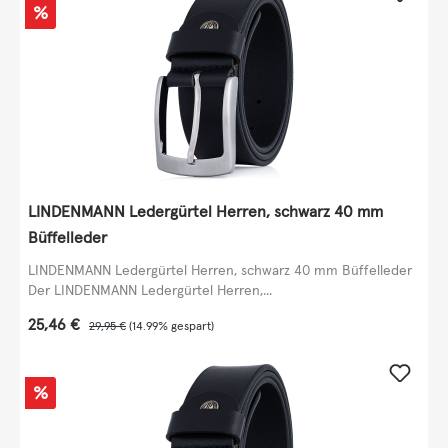
Rabatt
%
LINDENMANN Ledergürtel Herren, schwarz 40 mm
Büffelleder
LINDENMANN Ledergürtel Herren, schwarz 40 mm Büffelleder
Der LINDENMANN Ledergürtel Herren,...
Verkaufspreis:
25,46 €
Regulärer Preis:
29,95 €
(14.99% gespart)
Rabatt
%