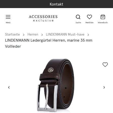
Kontakt
alt springen
alt springen
Menü
Suche
Merkliste
Warenkorb
Startseite
Herren
LINDENMANN Must-have
LINDENMANN Ledergürtel Herren, marine 35 mm
Vollleder