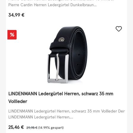
Pierre Cardin Herren Ledergürtel Dunkelbraun...
Regulärer Preis:
34,99 €
Rabatt
%
LINDENMANN Ledergürtel Herren, schwarz 35 mm
Vollleder
LINDENMANN Ledergürtel Herren, schwarz 35 mm Vollleder Der
LINDENMANN Ledergürtel Herren,...
Verkaufspreis:
25,46 €
Regulärer Preis:
29,95 €
(14.99% gespart)