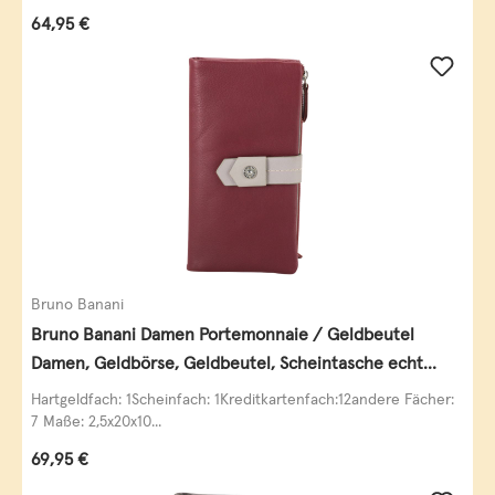
Regulärer Preis:
64,95 €
Bruno Banani
Bruno Banani Damen Portemonnaie / Geldbeutel
Damen, Geldbörse, Geldbeutel, Scheintasche echt
Leder
Hartgeldfach: 1Scheinfach: 1Kreditkartenfach:12andere Fächer:
7 Maße: 2,5x20x10...
Regulärer Preis:
69,95 €