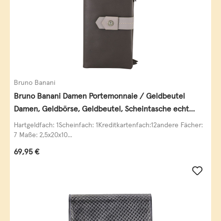
Bruno Banani
Bruno Banani Damen Portemonnaie / Geldbeutel
Damen, Geldbörse, Geldbeutel, Scheintasche echt
Leder
Hartgeldfach: 1Scheinfach: 1Kreditkartenfach:12andere Fächer:
7 Maße: 2,5x20x10...
Regulärer Preis:
69,95 €