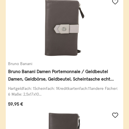
Bruno Banani
Bruno Banani Damen Portemonnaie / Geldbeutel
Damen, Geldbörse, Geldbeutel, Scheintasche echt
Leder
Hartgeldfach: 1Scheinfach: 1Kreditkartenfach:11andere Fächer:
6 Maße: 2,5x17x10...
Regulärer Preis:
59,95 €