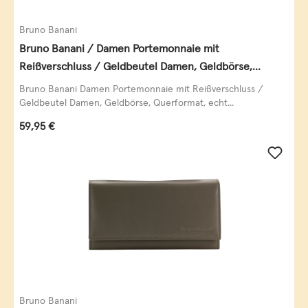
Bruno Banani
Bruno Banani / Damen Portemonnaie mit
Reißverschluss / Geldbeutel Damen, Geldbörse,
Querformat, echt Leder, black/white/red
Bruno Banani Damen Portemonnaie mit Reißverschluss /
Geldbeutel Damen, Geldbörse, Querformat, echt...
Regulärer Preis:
59,95 €
Bruno Banani