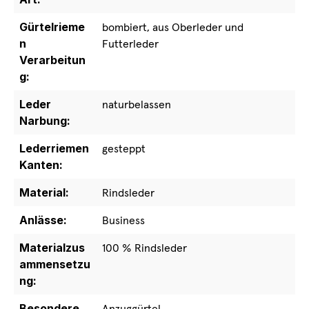
Gürtelrieme
bombiert, aus Oberleder und
n
Futterleder
Verarbeitun
g:
Leder
naturbelassen
Narbung:
Lederriemen
gesteppt
Kanten:
Material:
Rindsleder
Anlässe:
Business
Materialzus
100 % Rindsleder
ammensetzu
ng:
Besondere
Anzuggürtel