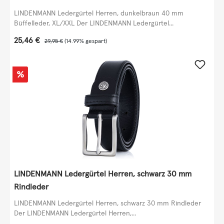
LINDENMANN Ledergürtel Herren, dunkelbraun 40 mm
Büffelleder, XL/XXL Der LINDENMANN Ledergürtel...
Verkaufspreis:
25,46 €
Regulärer Preis:
29,95 €
(14.99% gespart)
Rabatt
%
LINDENMANN Ledergürtel Herren, schwarz 30 mm
Rindleder
LINDENMANN Ledergürtel Herren, schwarz 30 mm Rindleder
Der LINDENMANN Ledergürtel Herren,...