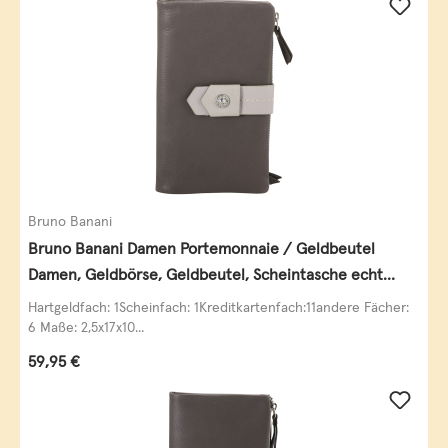
Bruno Banani
Bruno Banani Damen Portemonnaie / Geldbeutel
Damen, Geldbörse, Geldbeutel, Scheintasche echt
Leder
Hartgeldfach: 1Scheinfach: 1Kreditkartenfach:11andere Fächer:
6 Maße: 2,5x17x10...
Regulärer Preis:
59,95 €