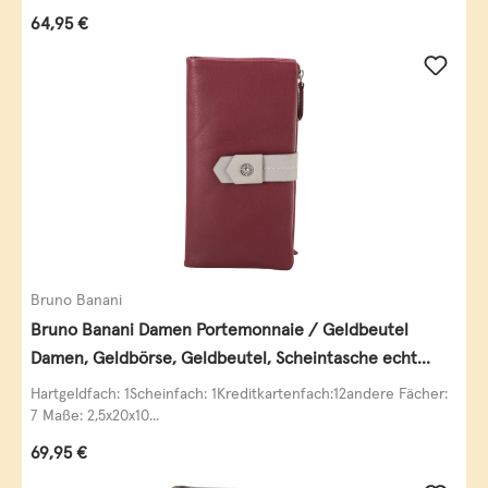
Regulärer Preis:
64,95 €
Bruno Banani
Bruno Banani Damen Portemonnaie / Geldbeutel
Damen, Geldbörse, Geldbeutel, Scheintasche echt
Leder
Hartgeldfach: 1Scheinfach: 1Kreditkartenfach:12andere Fächer:
7 Maße: 2,5x20x10...
Regulärer Preis:
69,95 €