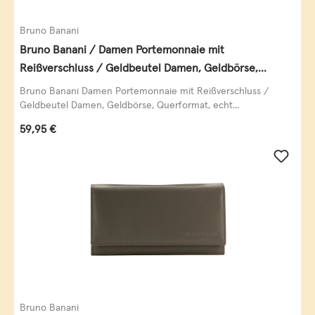
Bruno Banani
Bruno Banani / Damen Portemonnaie mit
Reißverschluss / Geldbeutel Damen, Geldbörse,
Querformat, echt Leder, black/white/red
Bruno Banani Damen Portemonnaie mit Reißverschluss /
Geldbeutel Damen, Geldbörse, Querformat, echt...
Regulärer Preis:
59,95 €
Bruno Banani