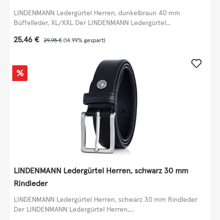
LINDENMANN Ledergürtel Herren, dunkelbraun 40 mm
Büffelleder, XL/XXL Der LINDENMANN Ledergürtel...
Verkaufspreis:
25,46 €
Regulärer Preis:
29,95 €
(14.99% gespart)
Rabatt
%
LINDENMANN Ledergürtel Herren, schwarz 30 mm
Rindleder
LINDENMANN Ledergürtel Herren, schwarz 30 mm Rindleder
Der LINDENMANN Ledergürtel Herren,...