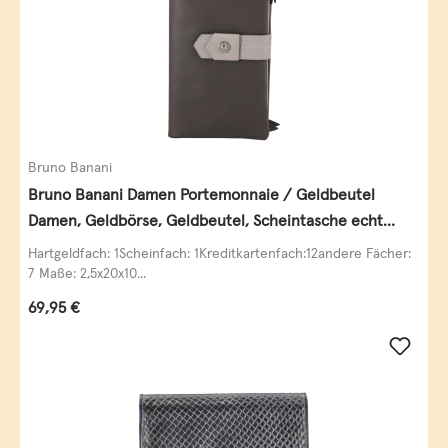
Bruno Banani
Bruno Banani Damen Portemonnaie / Geldbeutel
Damen, Geldbörse, Geldbeutel, Scheintasche echt
Leder
Hartgeldfach: 1Scheinfach: 1Kreditkartenfach:12andere Fächer:
7 Maße: 2,5x20x10...
Regulärer Preis:
69,95 €