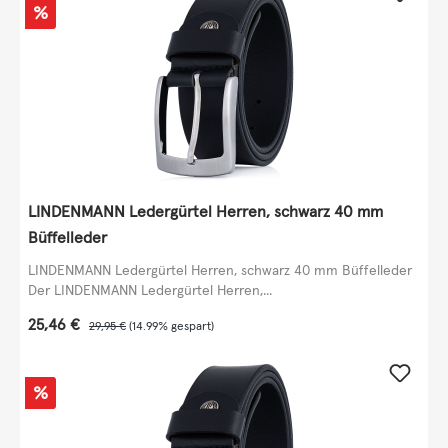
Rabatt
%
LINDENMANN Ledergürtel Herren, schwarz 40 mm
Büffelleder
LINDENMANN Ledergürtel Herren, schwarz 40 mm Büffelleder
Der LINDENMANN Ledergürtel Herren,...
Verkaufspreis:
25,46 €
Regulärer Preis:
29,95 €
(14.99% gespart)
Rabatt
%