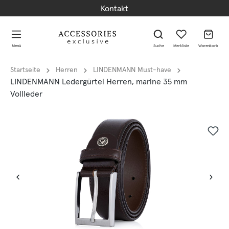
Kontakt
alt springen
alt springen
Menü
Suche
Merkliste
Warenkorb
Startseite
Herren
LINDENMANN Must-have
LINDENMANN Ledergürtel Herren, marine 35 mm
Vollleder