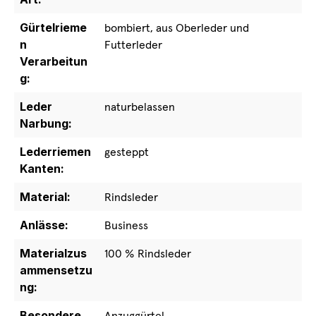
Gürtelrieme
bombiert, aus Oberleder und
n
Futterleder
Verarbeitun
g:
Leder
naturbelassen
Narbung:
Lederriemen
gesteppt
Kanten:
Material:
Rindsleder
Anlässe:
Business
Materialzus
100 % Rindsleder
ammensetzu
ng:
Besondere
Anzuggürtel