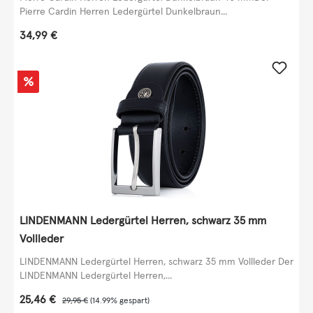
Pierre Cardin Herren Ledergürtel Dunkelbraun...
Regulärer Preis:
34,99 €
Rabatt
%
LINDENMANN Ledergürtel Herren, schwarz 35 mm
Vollleder
LINDENMANN Ledergürtel Herren, schwarz 35 mm Vollleder Der
LINDENMANN Ledergürtel Herren,...
Verkaufspreis:
25,46 €
Regulärer Preis:
29,95 €
(14.99% gespart)