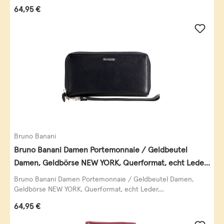
Regulärer Preis:
64,95 €
Bruno Banani
Bruno Banani Damen Portemonnaie / Geldbeutel
Damen, Geldbörse NEW YORK, Querformat, echt Leder,
schwarz
Bruno Banani Damen Portemonnaie / Geldbeutel Damen,
Geldbörse NEW YORK, Querformat, echt Leder,...
Regulärer Preis:
64,95 €