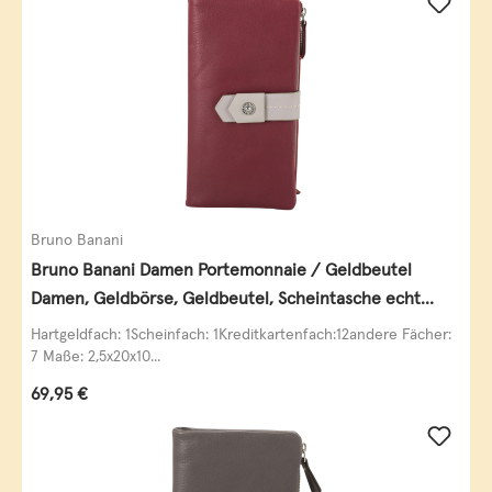
Bruno Banani
Bruno Banani Damen Portemonnaie / Geldbeutel
Damen, Geldbörse, Geldbeutel, Scheintasche echt
Leder
Hartgeldfach: 1Scheinfach: 1Kreditkartenfach:12andere Fächer:
7 Maße: 2,5x20x10...
Regulärer Preis:
69,95 €