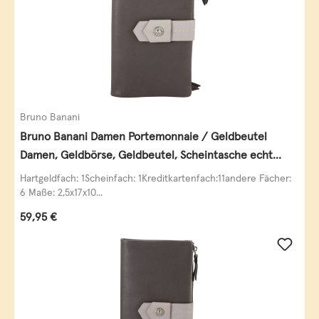
Bruno Banani
Bruno Banani Damen Portemonnaie / Geldbeutel
Damen, Geldbörse, Geldbeutel, Scheintasche echt
Leder
Hartgeldfach: 1Scheinfach: 1Kreditkartenfach:11andere Fächer:
6 Maße: 2,5x17x10...
Regulärer Preis:
59,95 €