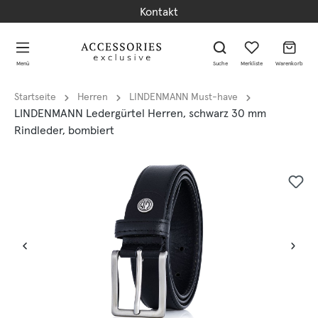
Kontakt
alt springen
alt springen
Menü
Suche
Merkliste
Warenkorb
Startseite
Herren
LINDENMANN Must-have
LINDENMANN Ledergürtel Herren, schwarz 30 mm
Rindleder, bombiert