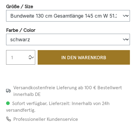
auswählen
Größe / Size
auswählen
Farbe / Color
Produkt Anzahl: Gib den gewünschten We
IN DEN WARENKORB
Versandkostenfreie Lieferung ab 100 € Bestellwert
innerhalb DE
Sofort verfügbar, Lieferzeit: Innerhalb von 24h
versandfertig.
Professioneller Kundenservice