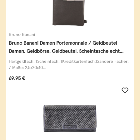
Bruno Banani
Bruno Banani Damen Portemonnaie / Geldbeutel
Damen, Geldbörse, Geldbeutel, Scheintasche echt
Leder
Hartgeldfach: 1Scheinfach: 1Kreditkartenfach:12andere Fächer:
7 Maße: 2,5x20x10...
Regulärer Preis:
69,95 €