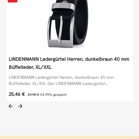
LINDENMANN Ledergürtel Herren, dunkelbraun 40 mm
Büffelleder, XL/XXL
LINDENMANN Ledergürtel Herren, dunkelbraun 40 mm
Büffelleder, XL/XXL Der LINDENMANN Ledergürtel...
Verkaufspreis:
25,46 €
Regulärer Preis:
29,95 €
(14.99% gespart)