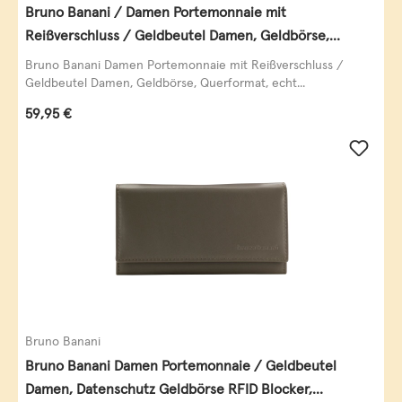
Bruno Banani / Damen Portemonnaie mit
Reißverschluss / Geldbeutel Damen, Geldbörse,
Querformat, echt Leder, black/white/red
Bruno Banani Damen Portemonnaie mit Reißverschluss /
Geldbeutel Damen, Geldbörse, Querformat, echt...
Regulärer Preis:
59,95 €
Bruno Banani
Bruno Banani Damen Portemonnaie / Geldbeutel
Damen, Datenschutz Geldbörse RFID Blocker,