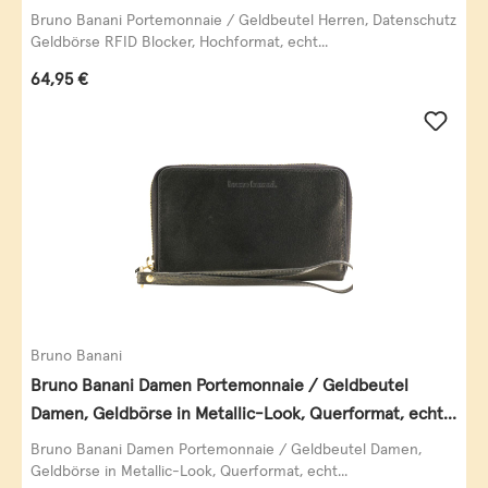
Querformat, echt Leder, taupe
Bruno Banani Portemonnaie / Geldbeutel Herren, Datenschutz
Geldbörse RFID Blocker, Hochformat, echt...
Regulärer Preis:
64,95 €
Bruno Banani
Bruno Banani Damen Portemonnaie / Geldbeutel
Damen, Geldbörse in Metallic-Look, Querformat, echt
Leder, schwarz-gold
Bruno Banani Damen Portemonnaie / Geldbeutel Damen,
Geldbörse in Metallic-Look, Querformat, echt...