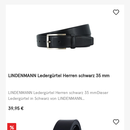
LINDENMANN Ledergürtel Herren schwarz 35 mm
LINDENMANN Ledergürtel Herren schwarz 35 mmDieser
Ledergürtel in Schwarz von LINDENMANN...
Regulärer Preis:
39,95 €
Rabatt
%