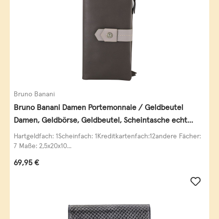
Bruno Banani
Bruno Banani Damen Portemonnaie / Geldbeutel
Damen, Geldbörse, Geldbeutel, Scheintasche echt
Leder
Hartgeldfach: 1Scheinfach: 1Kreditkartenfach:12andere Fächer:
7 Maße: 2,5x20x10...
Regulärer Preis:
69,95 €