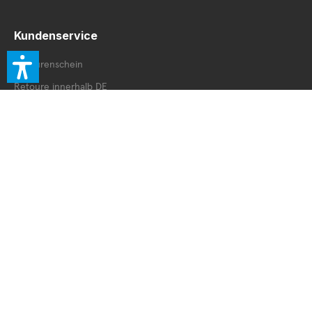
Kundenservice
Retourenschein
Retoure innerhalb DE
Retoure außerhalb DE
Service Booklet
Vertrag widerrufen
© 2026 Accessories Exclusive. All Rights reserved.