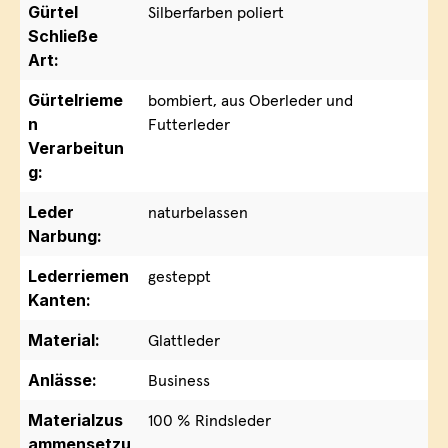
Gürtel
Silberfarben poliert
Schließe
Art:
Gürtelrieme
bombiert, aus Oberleder und
n
Futterleder
Verarbeitun
g:
Leder
naturbelassen
Narbung:
Lederriemen
gesteppt
Kanten:
Material:
Glattleder
Anlässe:
Business
Materialzus
100 % Rindsleder
ammensetzu