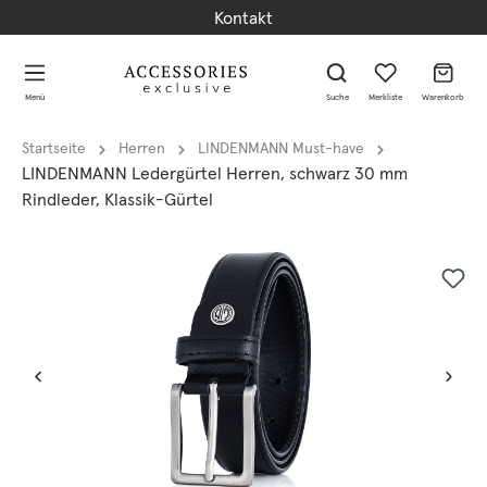
Kontakt
alt springen
alt springen
Menü
Suche
Merkliste
Warenkorb
Startseite
Herren
LINDENMANN Must-have
LINDENMANN Ledergürtel Herren, schwarz 30 mm
Rindleder, Klassik-Gürtel