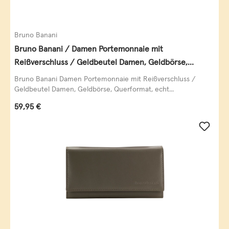
Bruno Banani
Bruno Banani / Damen Portemonnaie mit
Reißverschluss / Geldbeutel Damen, Geldbörse,
Querformat, echt Leder, black/white/red
Bruno Banani Damen Portemonnaie mit Reißverschluss /
Geldbeutel Damen, Geldbörse, Querformat, echt...
Regulärer Preis:
59,95 €