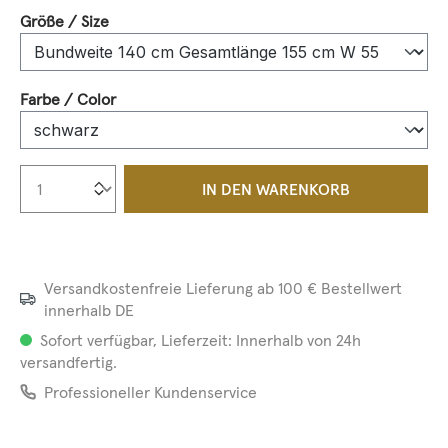
auswählen
Größe / Size
auswählen
Farbe / Color
Produkt Anzahl: Gib den gewünschten We
IN DEN WARENKORB
Versandkostenfreie Lieferung ab 100 € Bestellwert
innerhalb DE
Sofort verfügbar, Lieferzeit: Innerhalb von 24h
versandfertig.
Professioneller Kundenservice