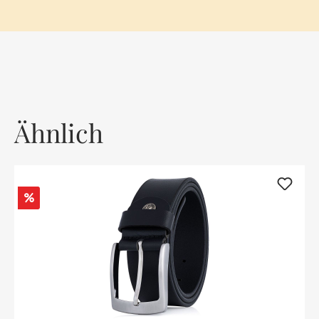
Ähnlich
Rabatt
%