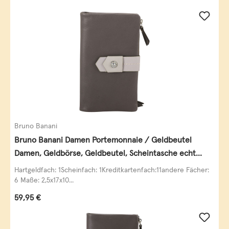
Bruno Banani
Bruno Banani Damen Portemonnaie / Geldbeutel
Damen, Geldbörse, Geldbeutel, Scheintasche echt
Leder
Hartgeldfach: 1Scheinfach: 1Kreditkartenfach:11andere Fächer:
6 Maße: 2,5x17x10...
Regulärer Preis:
59,95 €