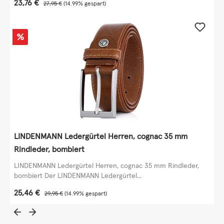
Verkaufspreis:
23,76 €
Regulärer Preis:
27,95 €
(14.99% gespart)
Rabatt
%
LINDENMANN Ledergürtel Herren, cognac 35 mm
Rindleder, bombiert
LINDENMANN Ledergürtel Herren, cognac 35 mm Rindleder,
bombiert Der LINDENMANN Ledergürtel...
Verkaufspreis:
25,46 €
Regulärer Preis:
29,95 €
(14.99% gespart)