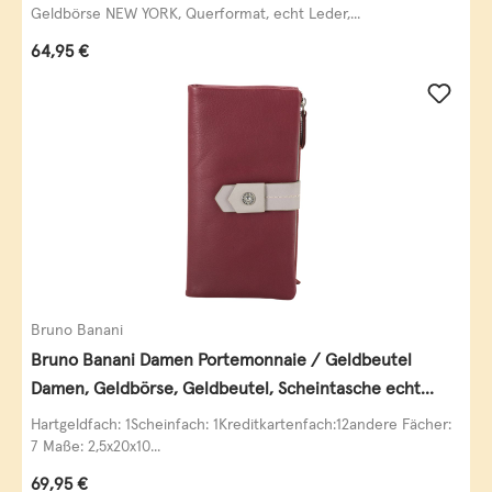
Geldbörse NEW YORK, Querformat, echt Leder,...
Regulärer Preis:
64,95 €
Bruno Banani
Bruno Banani Damen Portemonnaie / Geldbeutel
Damen, Geldbörse, Geldbeutel, Scheintasche echt
Leder
Hartgeldfach: 1Scheinfach: 1Kreditkartenfach:12andere Fächer:
7 Maße: 2,5x20x10...
Regulärer Preis:
69,95 €