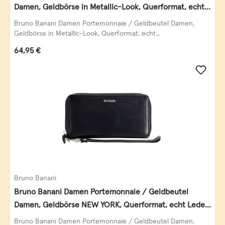
Damen, Geldbörse in Metallic-Look, Querformat, echt
Leder, schwarz-gold
Bruno Banani Damen Portemonnaie / Geldbeutel Damen,
Geldbörse in Metallic-Look, Querformat, echt...
Regulärer Preis:
64,95 €
Bruno Banani
Bruno Banani Damen Portemonnaie / Geldbeutel
Damen, Geldbörse NEW YORK, Querformat, echt Leder,
schwarz
Bruno Banani Damen Portemonnaie / Geldbeutel Damen,