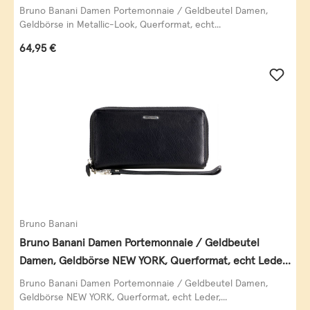
Leder, schwarz-gold
Bruno Banani Damen Portemonnaie / Geldbeutel Damen,
Geldbörse in Metallic-Look, Querformat, echt...
Regulärer Preis:
64,95 €
Bruno Banani
Bruno Banani Damen Portemonnaie / Geldbeutel
Damen, Geldbörse NEW YORK, Querformat, echt Leder,
schwarz
Bruno Banani Damen Portemonnaie / Geldbeutel Damen,
Geldbörse NEW YORK, Querformat, echt Leder,...