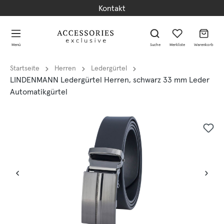
Kontakt
alt springen
alt springen
Menü
Suche
Merkliste
Warenkorb
Startseite
Herren
Ledergürtel
LINDENMANN Ledergürtel Herren, schwarz 33 mm Leder
Automatikgürtel