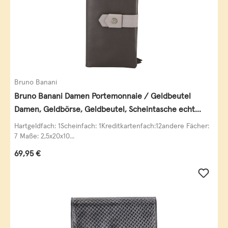
Bruno Banani
Bruno Banani Damen Portemonnaie / Geldbeutel
Damen, Geldbörse, Geldbeutel, Scheintasche echt
Leder
Hartgeldfach: 1Scheinfach: 1Kreditkartenfach:12andere Fächer:
7 Maße: 2,5x20x10...
Regulärer Preis:
69,95 €