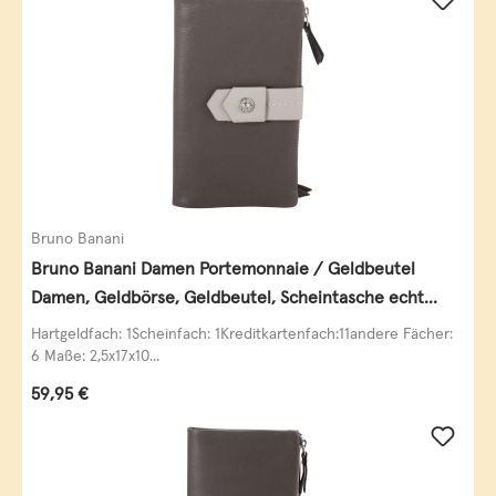
Bruno Banani
Bruno Banani Damen Portemonnaie / Geldbeutel
Damen, Geldbörse, Geldbeutel, Scheintasche echt
Leder
Hartgeldfach: 1Scheinfach: 1Kreditkartenfach:11andere Fächer:
6 Maße: 2,5x17x10...
Regulärer Preis:
59,95 €