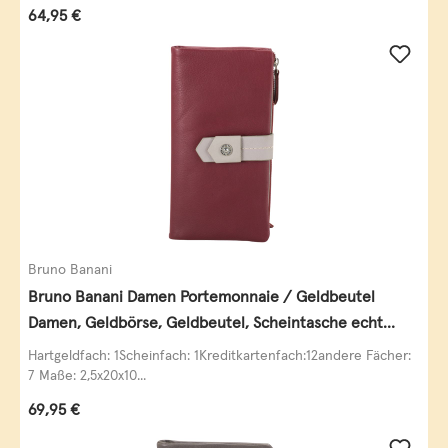
Regulärer Preis:
64,95 €
Bruno Banani
Bruno Banani Damen Portemonnaie / Geldbeutel
Damen, Geldbörse, Geldbeutel, Scheintasche echt
Leder
Hartgeldfach: 1Scheinfach: 1Kreditkartenfach:12andere Fächer:
7 Maße: 2,5x20x10...
Regulärer Preis:
69,95 €