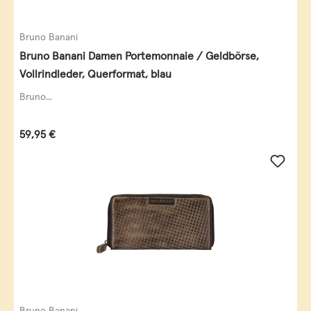
Bruno Banani
Bruno Banani Damen Portemonnaie / Geldbörse,
Vollrindleder, Querformat, blau
Bruno...
Regulärer Preis:
59,95 €
Bruno Banani