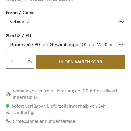
auswählen
Farbe / Color
auswählen
Size US / EU
Produkt Anzahl: Gib den gewünschten We
IN DEN WARENKORB
Versandkostenfreie Lieferung ab 100 € Bestellwert
innerhalb DE
Sofort verfügbar, Lieferzeit: Innerhalb von 24h
versandfertig.
Professioneller Kundenservice