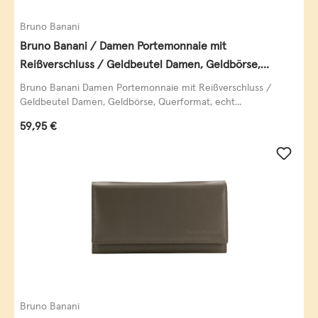
Bruno Banani
Bruno Banani / Damen Portemonnaie mit
Reißverschluss / Geldbeutel Damen, Geldbörse,
Querformat, echt Leder, black/white/red
Bruno Banani Damen Portemonnaie mit Reißverschluss /
Geldbeutel Damen, Geldbörse, Querformat, echt...
Regulärer Preis:
59,95 €
Bruno Banani