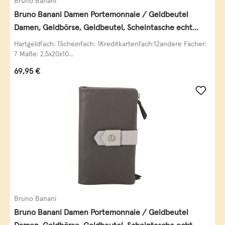
Bruno Banani
Bruno Banani Damen Portemonnaie / Geldbeutel
Damen, Geldbörse, Geldbeutel, Scheintasche echt
Leder
Hartgeldfach: 1Scheinfach: 1Kreditkartenfach:12andere Fächer:
7 Maße: 2,5x20x10...
Regulärer Preis:
69,95 €
Bruno Banani
Bruno Banani Damen Portemonnaie / Geldbeutel