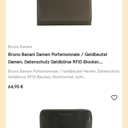
Bruno Banani
Bruno Banani Damen Portemonnaie / Geldbeutel
Damen, Datenschutz Geldbörse RFID Blocker,
Querformat, echt Leder, taupe
Bruno Banani Portemonnaie / Geldbeutel Herren, Datenschutz
Geldbörse RFID Blocker, Hochformat, echt...
Regulärer Preis:
64,95 €