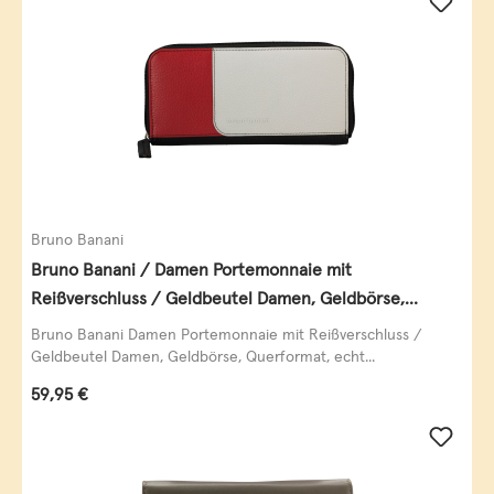
Bruno Banani
Bruno Banani / Damen Portemonnaie mit
Reißverschluss / Geldbeutel Damen, Geldbörse,
Querformat, echt Leder, black/white/red
Bruno Banani Damen Portemonnaie mit Reißverschluss /
Geldbeutel Damen, Geldbörse, Querformat, echt...
Regulärer Preis:
59,95 €