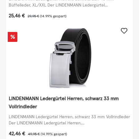
Büffelleder, XL/XXL Der LINDENMANN Ledergürtel...
Verkaufspreis:
25,46 €
Regulärer Preis:
29,95 €
(14.99% gespart)
Rabatt
%
LINDENMANN Ledergürtel Herren, schwarz 33 mm
Vollrindleder
LINDENMANN Ledergürtel Herren, schwarz 33 mm Vollrindleder
Der LINDENMANN Ledergürtel Herren,...
Verkaufspreis:
42,46 €
Regulärer Preis:
49,95 €
(14.99% gespart)