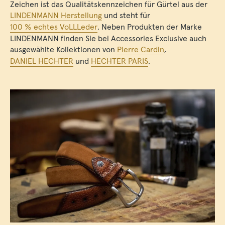
Zeichen ist das Qualitätskennzeichen für Gürtel aus der
LINDENMANN Herstellung
und steht für
100 % echtes VoLLLeder
. Neben Produkten der Marke
LINDENMANN finden Sie bei Accessories Exclusive auch
ausgewählte Kollektionen von
Pierre Cardin
,
DANIEL HECHTER
und
HECHTER PARIS
.