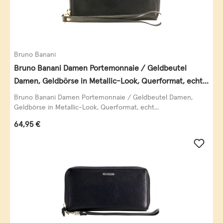
Bruno Banani
Bruno Banani Damen Portemonnaie / Geldbeutel
Damen, Geldbörse in Metallic-Look, Querformat, echt
Leder, schwarz-gold
Bruno Banani Damen Portemonnaie / Geldbeutel Damen,
Geldbörse in Metallic-Look, Querformat, echt...
Regulärer Preis:
64,95 €