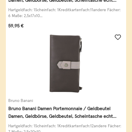
Damen, Geldbörse, Geldbeutel, Scheintasche echt
Leder
Hartgeldfach: 1Scheinfach: 1Kreditkartenfach:11andere Fächer:
6 Maße: 2,5x17x10...
Regulärer Preis:
59,95 €
Bruno Banani
Bruno Banani Damen Portemonnaie / Geldbeutel
Damen, Geldbörse, Geldbeutel, Scheintasche echt
Leder
Hartgeldfach: 1Scheinfach: 1Kreditkartenfach:12andere Fächer:
7 Maße: 2,5x20x10...