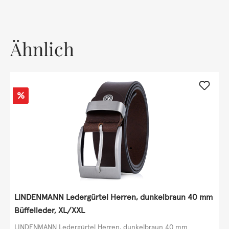
Ähnlich
Rabatt
%
LINDENMANN Ledergürtel Herren, dunkelbraun 40 mm
Büffelleder, XL/XXL
LINDENMANN Ledergürtel Herren, dunkelbraun 40 mm