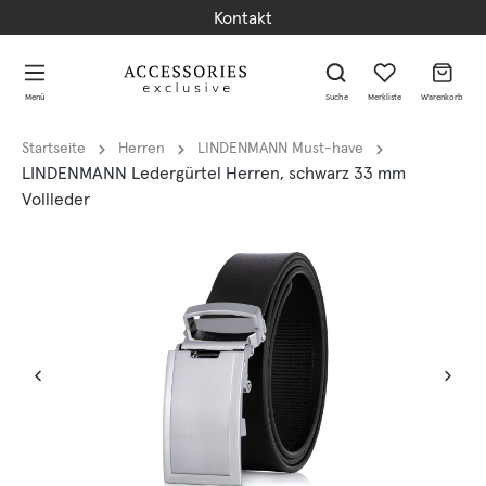
Kontakt
alt springen
alt springen
Menü
Suche
Merkliste
Warenkorb
Startseite
Herren
LINDENMANN Must-have
LINDENMANN Ledergürtel Herren, schwarz 33 mm
Vollleder