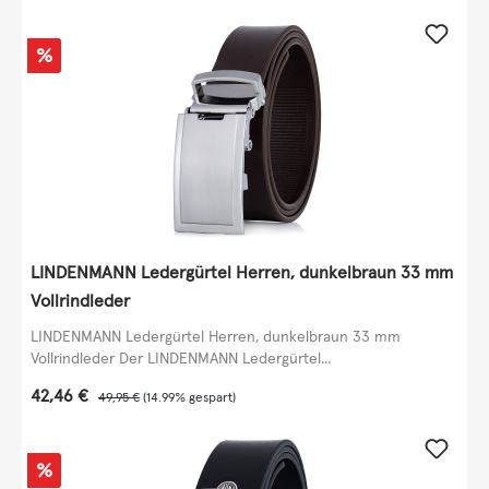
Rabatt
%
LINDENMANN Ledergürtel Herren, dunkelbraun 33 mm
Vollrindleder
LINDENMANN Ledergürtel Herren, dunkelbraun 33 mm
Vollrindleder Der LINDENMANN Ledergürtel...
Verkaufspreis:
42,46 €
Regulärer Preis:
49,95 €
(14.99% gespart)
Rabatt
%