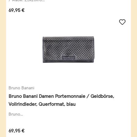
Regulärer Preis:
69,95 €
Bruno Banani
Bruno Banani Damen Portemonnaie / Geldbörse,
Vollrindleder, Querformat, blau
Bruno...
Regulärer Preis:
69,95 €