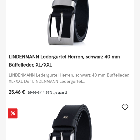
LINDENMANN Ledergürtel Herren, schwarz 40 mm
Büffelleder, XL/XXL
LINDENMANN Ledergürtel Herren, schwarz 40 mm Büffelleder,
XL/XXL Der LINDENMANN Ledergürtel...
Verkaufspreis:
25,46 €
Regulärer Preis:
29,95 €
(14.99% gespart)
Rabatt
%