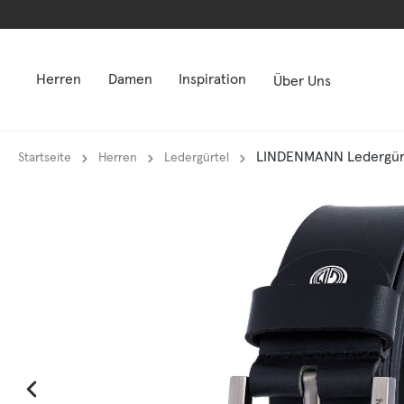
springen
springen
Zur Hauptnavigation springen
Zur Hauptnavigation springen
Herren
Damen
Inspiration
Über Uns
LINDENMANN Ledergürte
Startseite
Herren
Ledergürtel