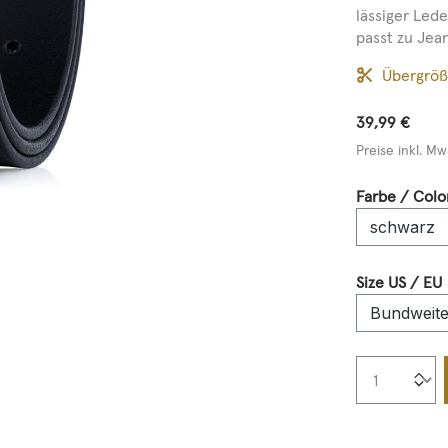
lässiger Led
passt zu Jea
Übergrö
39,99 €
Preise inkl. Mw
Farbe / Colo
Size US / EU
Produkt