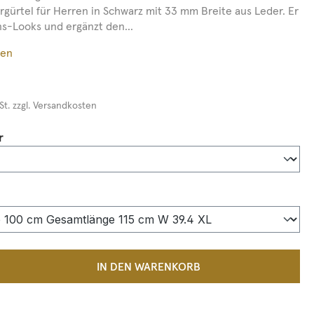
ergürtel für Herren in Schwarz mit 33 mm Breite aus Leder. Er
ns-Looks und ergänzt den...
ßen
St. zzgl. Versandkosten
auswählen
r
auswählen
 Anzahl: Gib den gewünschten Wert ein 
IN DEN WARENKORB