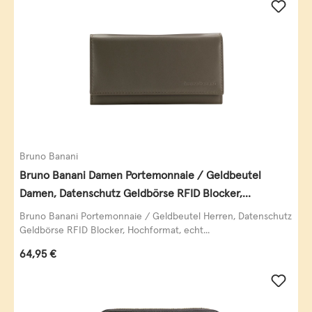
Bruno Banani
Bruno Banani Damen Portemonnaie / Geldbeutel
Damen, Datenschutz Geldbörse RFID Blocker,
Querformat, echt Leder, taupe
Bruno Banani Portemonnaie / Geldbeutel Herren, Datenschutz
Geldbörse RFID Blocker, Hochformat, echt...
Regulärer Preis:
64,95 €