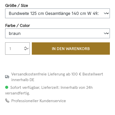
auswählen
Größe / Size
auswählen
Farbe / Color
Produkt Anzahl: Gib den gewünschten We
IN DEN WARENKORB
Versandkostenfreie Lieferung ab 100 € Bestellwert
innerhalb DE
Sofort verfügbar, Lieferzeit: Innerhalb von 24h
versandfertig.
Professioneller Kundenservice