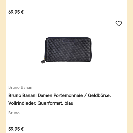
Regulärer Preis:
69,95 €
Bruno Banani
Bruno Banani Damen Portemonnaie / Geldbörse,
Vollrindleder, Querformat, blau
Bruno...
Regulärer Preis:
59,95 €