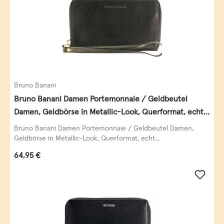
Bruno Banani
Bruno Banani Damen Portemonnaie / Geldbeutel
Damen, Geldbörse in Metallic-Look, Querformat, echt
Leder, schwarz-gold
Bruno Banani Damen Portemonnaie / Geldbeutel Damen,
Geldbörse in Metallic-Look, Querformat, echt...
Regulärer Preis:
64,95 €