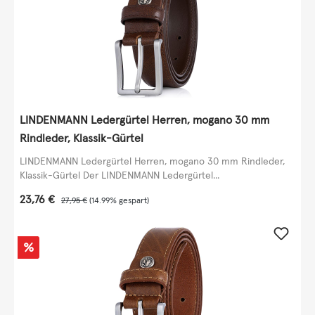
LINDENMANN Ledergürtel Herren, mogano 30 mm
Rindleder, Klassik-Gürtel
LINDENMANN Ledergürtel Herren, mogano 30 mm Rindleder,
Klassik-Gürtel Der LINDENMANN Ledergürtel...
Verkaufspreis:
23,76 €
Regulärer Preis:
27,95 €
(14.99% gespart)
Rabatt
%