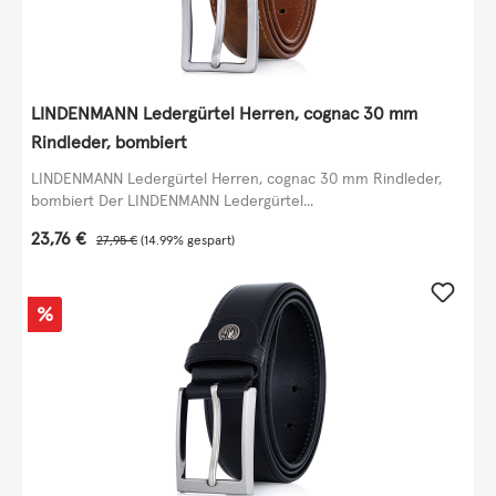
LINDENMANN Ledergürtel Herren, cognac 30 mm
Rindleder, bombiert
LINDENMANN Ledergürtel Herren, cognac 30 mm Rindleder,
bombiert Der LINDENMANN Ledergürtel...
Verkaufspreis:
23,76 €
Regulärer Preis:
27,95 €
(14.99% gespart)
Rabatt
%