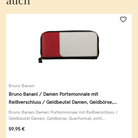
Bruno Banani
Bruno Banani / Damen Portemonnaie mit
Reißverschluss / Geldbeutel Damen, Geldbörse,
Querformat, echt Leder, black/white/red
Bruno Banani Damen Portemonnaie mit Reißverschluss /
Geldbeutel Damen, Geldbörse, Querformat, echt...
Regulärer Preis:
59,95 €