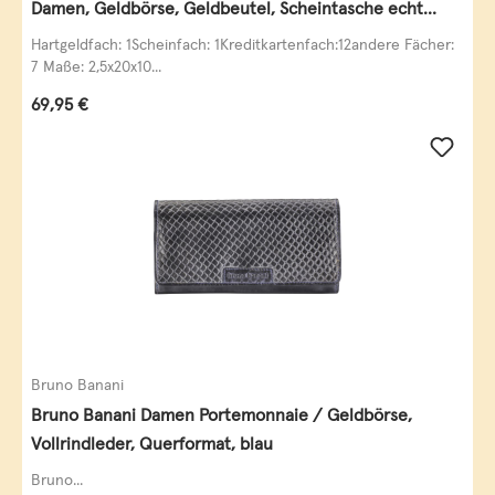
Damen, Geldbörse, Geldbeutel, Scheintasche echt
Leder
Hartgeldfach: 1Scheinfach: 1Kreditkartenfach:12andere Fächer:
7 Maße: 2,5x20x10...
Regulärer Preis:
69,95 €
Bruno Banani
Bruno Banani Damen Portemonnaie / Geldbörse,
Vollrindleder, Querformat, blau
Bruno...