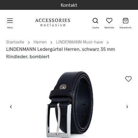
Kontakt
alt springen
alt springen
Menü
Suche
Merkliste
Warenkorb
Startseite
Herren
LINDENMANN Must-have
LINDENMANN Ledergürtel Herren, schwarz 35 mm
Rindleder, bombiert