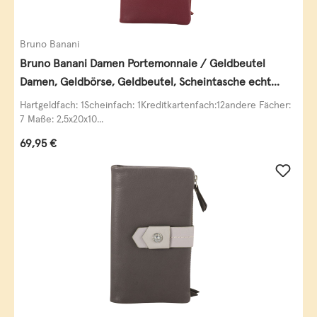
Bruno Banani
Bruno Banani Damen Portemonnaie / Geldbeutel
Damen, Geldbörse, Geldbeutel, Scheintasche echt
Leder
Hartgeldfach: 1Scheinfach: 1Kreditkartenfach:12andere Fächer:
7 Maße: 2,5x20x10...
Regulärer Preis:
69,95 €