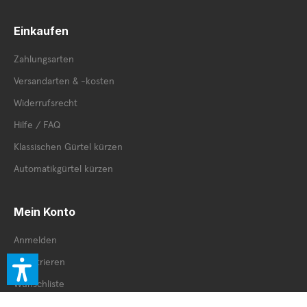
Einkaufen
Zahlungsarten
Versandarten & -kosten
Widerrufsrecht
Hilfe / FAQ
Klassischen Gürtel kürzen
Automatikgürtel kürzen
Mein Konto
Anmelden
Registrieren
Wunschliste
Cookie Einstellungen