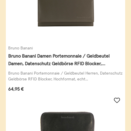
Bruno Banani
Bruno Banani Damen Portemonnaie / Geldbeutel
Damen, Datenschutz Geldbörse RFID Blocker,
Querformat, echt Leder, taupe
Bruno Banani Portemonnaie / Geldbeutel Herren, Datenschutz
Geldbörse RFID Blocker, Hochformat, echt...
Regulärer Preis:
64,95 €