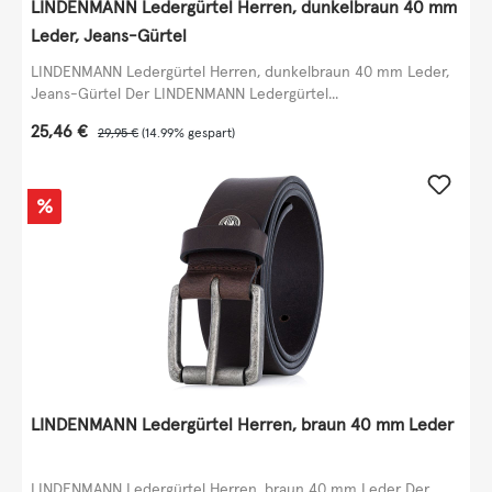
LINDENMANN Ledergürtel Herren, dunkelbraun 40 mm
Leder, Jeans-Gürtel
LINDENMANN Ledergürtel Herren, dunkelbraun 40 mm Leder,
Jeans-Gürtel Der LINDENMANN Ledergürtel...
Verkaufspreis:
25,46 €
Regulärer Preis:
29,95 €
(14.99% gespart)
Rabatt
%
LINDENMANN Ledergürtel Herren, braun 40 mm Leder
LINDENMANN Ledergürtel Herren, braun 40 mm Leder Der