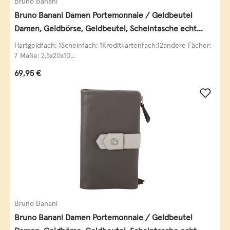
Bruno Banani
Bruno Banani Damen Portemonnaie / Geldbeutel
Damen, Geldbörse, Geldbeutel, Scheintasche echt
Leder
Hartgeldfach: 1Scheinfach: 1Kreditkartenfach:12andere Fächer:
7 Maße: 2,5x20x10...
Regulärer Preis:
69,95 €
Bruno Banani
Bruno Banani Damen Portemonnaie / Geldbeutel