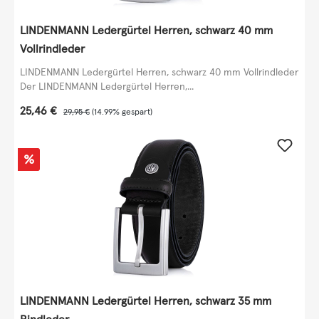
LINDENMANN Ledergürtel Herren, schwarz 40 mm
Vollrindleder
LINDENMANN Ledergürtel Herren, schwarz 40 mm Vollrindleder
Der LINDENMANN Ledergürtel Herren,...
Verkaufspreis:
25,46 €
Regulärer Preis:
29,95 €
(14.99% gespart)
Rabatt
%
LINDENMANN Ledergürtel Herren, schwarz 35 mm