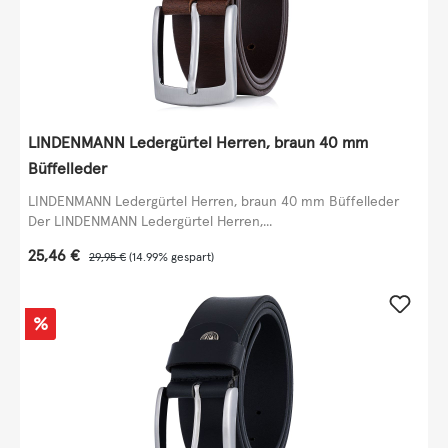
LINDENMANN Ledergürtel Herren, braun 40 mm
Büffelleder
LINDENMANN Ledergürtel Herren, braun 40 mm Büffelleder
Der LINDENMANN Ledergürtel Herren,...
Verkaufspreis:
25,46 €
Regulärer Preis:
29,95 €
(14.99% gespart)
Rabatt
%