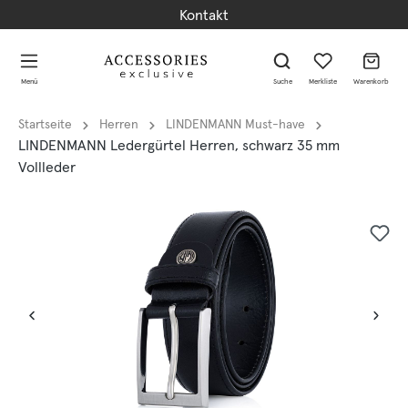
Kontakt
alt springen
alt springen
Menü
Suche
Merkliste
Warenkorb
Startseite
Herren
LINDENMANN Must-have
LINDENMANN Ledergürtel Herren, schwarz 35 mm
Vollleder