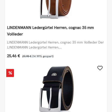
LINDENMANN Ledergürtel Herren, cognac 35 mm
Vollleder
LINDENMANN Ledergürtel Herren, cognac 35 mm Vollleder Der
LINDENMANN Ledergürtel Herren,...
Verkaufspreis:
25,46 €
Regulärer Preis:
29,95 €
(14.99% gespart)
Rabatt
%