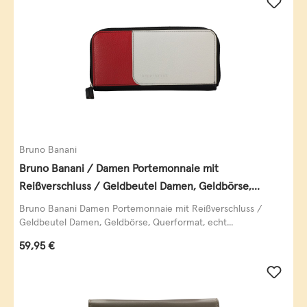
Bruno Banani
Bruno Banani / Damen Portemonnaie mit
Reißverschluss / Geldbeutel Damen, Geldbörse,
Querformat, echt Leder, black/white/red
Bruno Banani Damen Portemonnaie mit Reißverschluss /
Geldbeutel Damen, Geldbörse, Querformat, echt...
Regulärer Preis:
59,95 €