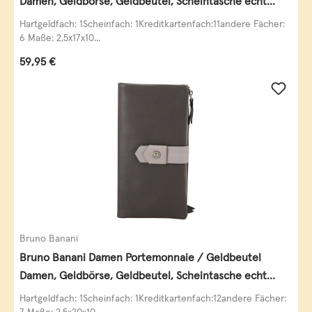
Damen, Geldbörse, Geldbeutel, Scheintasche echt
Leder
Hartgeldfach: 1Scheinfach: 1Kreditkartenfach:11andere Fächer:
6 Maße: 2,5x17x10...
Regulärer Preis:
59,95 €
Bruno Banani
Bruno Banani Damen Portemonnaie / Geldbeutel
Damen, Geldbörse, Geldbeutel, Scheintasche echt
Leder
Hartgeldfach: 1Scheinfach: 1Kreditkartenfach:12andere Fächer: