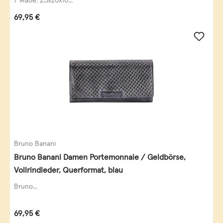
7 Maße: 2,5x20x10...
Regulärer Preis:
69,95 €
Bruno Banani
Bruno Banani Damen Portemonnaie / Geldbörse,
Vollrindleder, Querformat, blau
Bruno...
Regulärer Preis:
69,95 €