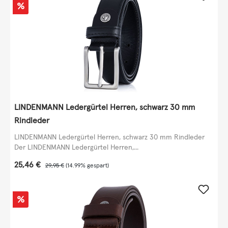
Rabatt
%
LINDENMANN Ledergürtel Herren, schwarz 30 mm
Rindleder
LINDENMANN Ledergürtel Herren, schwarz 30 mm Rindleder
Der LINDENMANN Ledergürtel Herren,...
Verkaufspreis:
25,46 €
Regulärer Preis:
29,95 €
(14.99% gespart)
Rabatt
%