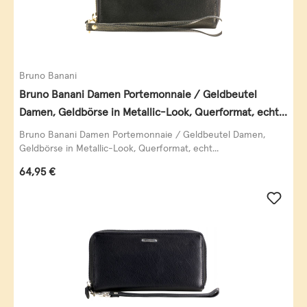
Bruno Banani
Bruno Banani Damen Portemonnaie / Geldbeutel
Damen, Geldbörse in Metallic-Look, Querformat, echt
Leder, schwarz-gold
Bruno Banani Damen Portemonnaie / Geldbeutel Damen,
Geldbörse in Metallic-Look, Querformat, echt...
Regulärer Preis:
64,95 €