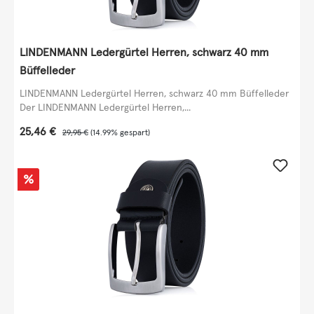
LINDENMANN Ledergürtel Herren, schwarz 40 mm
Büffelleder
LINDENMANN Ledergürtel Herren, schwarz 40 mm Büffelleder
Der LINDENMANN Ledergürtel Herren,...
Verkaufspreis:
25,46 €
Regulärer Preis:
29,95 €
(14.99% gespart)
Rabatt
%