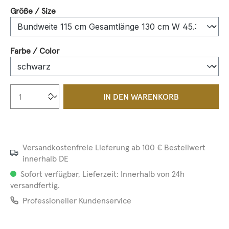
auswählen
Größe / Size
auswählen
Farbe / Color
Produkt Anzahl: Gib den gewünschten We
IN DEN WARENKORB
Versandkostenfreie Lieferung ab 100 € Bestellwert
innerhalb DE
Sofort verfügbar, Lieferzeit: Innerhalb von 24h
versandfertig.
Professioneller Kundenservice