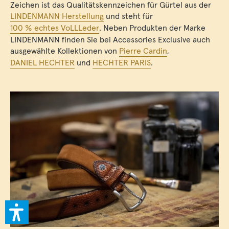
Zeichen ist das Qualitätskennzeichen für Gürtel aus der
LINDENMANN Herstellung
und steht für
100 % echtes VoLLLeder
. Neben Produkten der Marke
LINDENMANN finden Sie bei Accessories Exclusive auch
ausgewählte Kollektionen von
Pierre Cardin
,
DANIEL HECHTER
und
HECHTER PARIS
.