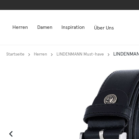
springen
springen
Zur Hauptnavigation springen
Zur Hauptnavigation springen
Herren
Damen
Inspiration
Über Uns
LINDENMANN
Startseite
Herren
LINDENMANN Must-have