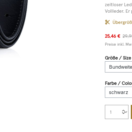
zeitloser Le
Vollleder. Er
Übergrö
25,46 €
29,9
Preise inkl. Mw
Größe / Size
Farbe / Colo
Produkt