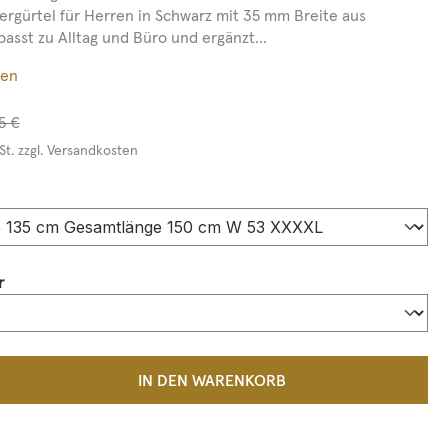
dergürtel für Herren in Schwarz mit 35 mm Breite aus
 passt zu Alltag und Büro und ergänzt...
ßen
5 €
St. zzgl. Versandkosten
auswählen
auswählen
r
 Anzahl: Gib den gewünschten Wert ein 
IN DEN WARENKORB