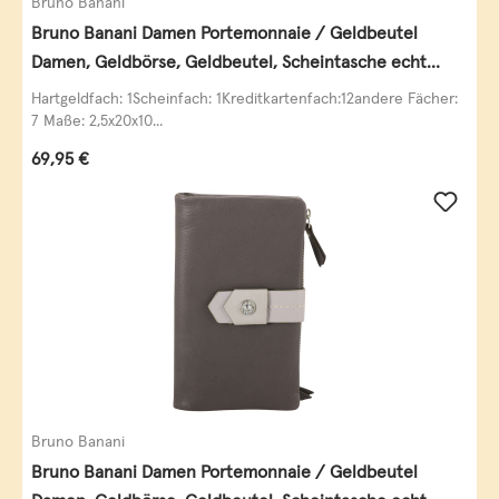
Bruno Banani
Bruno Banani Damen Portemonnaie / Geldbeutel
Damen, Geldbörse, Geldbeutel, Scheintasche echt
Leder
Hartgeldfach: 1Scheinfach: 1Kreditkartenfach:12andere Fächer:
7 Maße: 2,5x20x10...
Regulärer Preis:
69,95 €
Bruno Banani
Bruno Banani Damen Portemonnaie / Geldbeutel