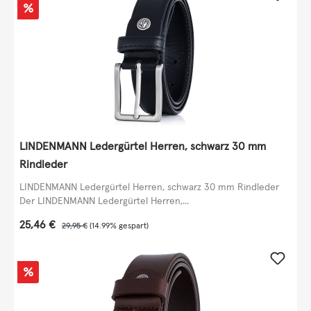
Rabatt
%
LINDENMANN Ledergürtel Herren, schwarz 30 mm
Rindleder
LINDENMANN Ledergürtel Herren, schwarz 30 mm Rindleder
Der LINDENMANN Ledergürtel Herren,...
Verkaufspreis:
25,46 €
Regulärer Preis:
29,95 €
(14.99% gespart)
Rabatt
%