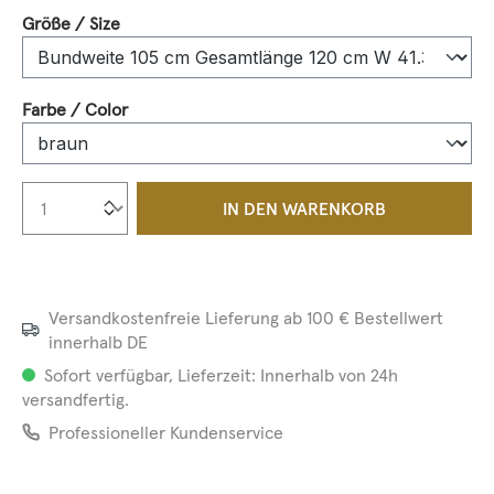
auswählen
Größe / Size
auswählen
Farbe / Color
Produkt Anzahl: Gib den gewünschten We
IN DEN WARENKORB
Versandkostenfreie Lieferung ab 100 € Bestellwert
innerhalb DE
Sofort verfügbar, Lieferzeit: Innerhalb von 24h
versandfertig.
Professioneller Kundenservice