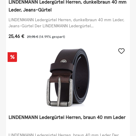
LINDENMANN Ledergürtel Herren, dunkelbraun 40 mm
Leder, Jeans-Gürtel
LINDENMANN Ledergürtel Herren, dunkelbraun 40 mm Leder,
Jeans-Gürtel Der LINDENMANN Ledergürtel...
Verkaufspreis:
25,46 €
Regulärer Preis:
29,95 €
(14.99% gespart)
Rabatt
%
LINDENMANN Ledergürtel Herren, braun 40 mm Leder
LINDENMANN Ledergürtel Herren, braun 40 mm Leder Der