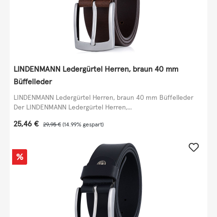
LINDENMANN Ledergürtel Herren, braun 40 mm
Büffelleder
LINDENMANN Ledergürtel Herren, braun 40 mm Büffelleder
Der LINDENMANN Ledergürtel Herren,...
Verkaufspreis:
25,46 €
Regulärer Preis:
29,95 €
(14.99% gespart)
Rabatt
%