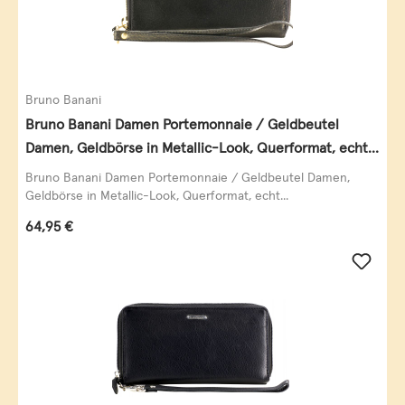
Bruno Banani
Bruno Banani Damen Portemonnaie / Geldbeutel
Damen, Geldbörse in Metallic-Look, Querformat, echt
Leder, schwarz-gold
Bruno Banani Damen Portemonnaie / Geldbeutel Damen,
Geldbörse in Metallic-Look, Querformat, echt...
Regulärer Preis:
64,95 €