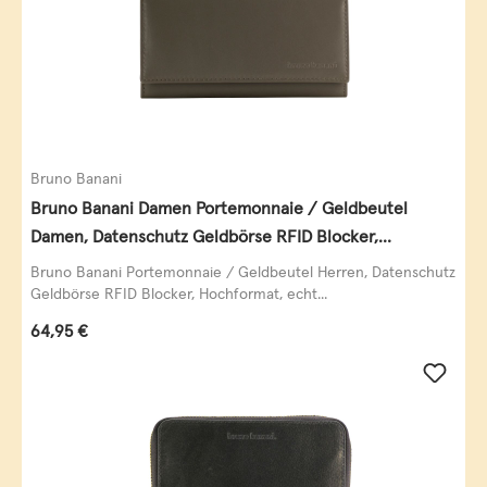
Bruno Banani
Bruno Banani Damen Portemonnaie / Geldbeutel
Damen, Datenschutz Geldbörse RFID Blocker,
Querformat, echt Leder, taupe
Bruno Banani Portemonnaie / Geldbeutel Herren, Datenschutz
Geldbörse RFID Blocker, Hochformat, echt...
Regulärer Preis:
64,95 €