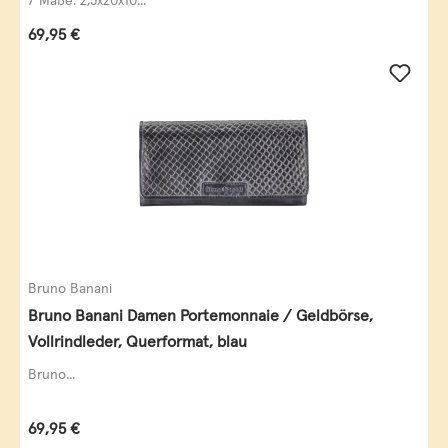
7 Maße: 2,5x20x10...
Regulärer Preis:
69,95 €
Bruno Banani
Bruno Banani Damen Portemonnaie / Geldbörse,
Vollrindleder, Querformat, blau
Bruno...
Regulärer Preis:
69,95 €