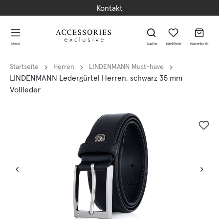
Kontakt
alt springen
alt springen
Menü
Suche
Merkliste
Warenkorb
Startseite
Herren
LINDENMANN Must-have
LINDENMANN Ledergürtel Herren, schwarz 35 mm
Vollleder