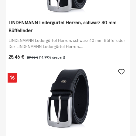
LINDENMANN Ledergürtel Herren, schwarz 40 mm
Büffelleder
LINDENMANN Ledergürtel Herren, schwarz 40 mm Büffelleder
Der LINDENMANN Ledergürtel Herren,...
Verkaufspreis:
25,46 €
Regulärer Preis:
29,95 €
(14.99% gespart)
Rabatt
%