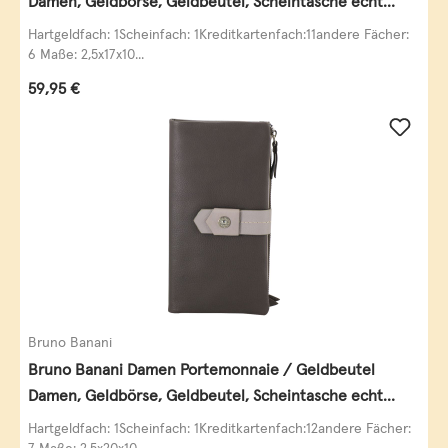
Damen, Geldbörse, Geldbeutel, Scheintasche echt
Leder
Hartgeldfach: 1Scheinfach: 1Kreditkartenfach:11andere Fächer:
6 Maße: 2,5x17x10...
Regulärer Preis:
59,95 €
Bruno Banani
Bruno Banani Damen Portemonnaie / Geldbeutel
Damen, Geldbörse, Geldbeutel, Scheintasche echt
Leder
Hartgeldfach: 1Scheinfach: 1Kreditkartenfach:12andere Fächer: