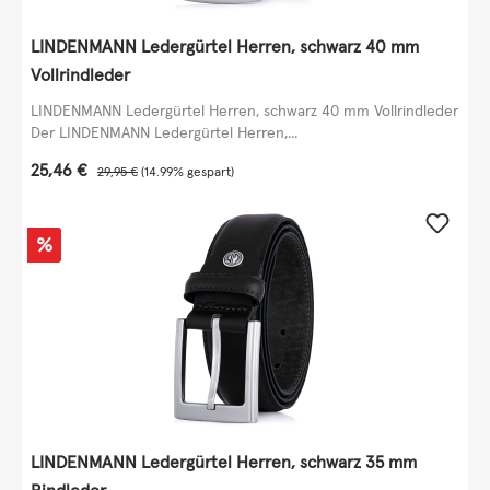
LINDENMANN Ledergürtel Herren, schwarz 40 mm
Vollrindleder
LINDENMANN Ledergürtel Herren, schwarz 40 mm Vollrindleder
Der LINDENMANN Ledergürtel Herren,...
Verkaufspreis:
25,46 €
Regulärer Preis:
29,95 €
(14.99% gespart)
Rabatt
%
LINDENMANN Ledergürtel Herren, schwarz 35 mm