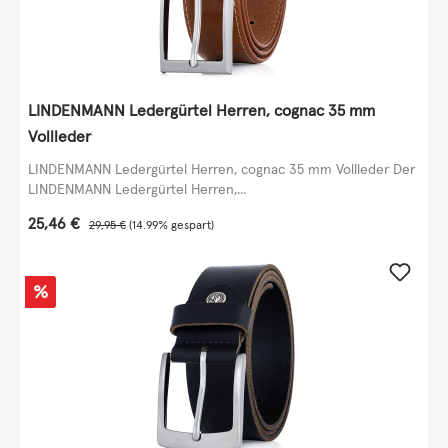
LINDENMANN Ledergürtel Herren, cognac 35 mm
Vollleder
LINDENMANN Ledergürtel Herren, cognac 35 mm Vollleder Der
LINDENMANN Ledergürtel Herren,...
Verkaufspreis:
25,46 €
Regulärer Preis:
29,95 €
(14.99% gespart)
Rabatt
%