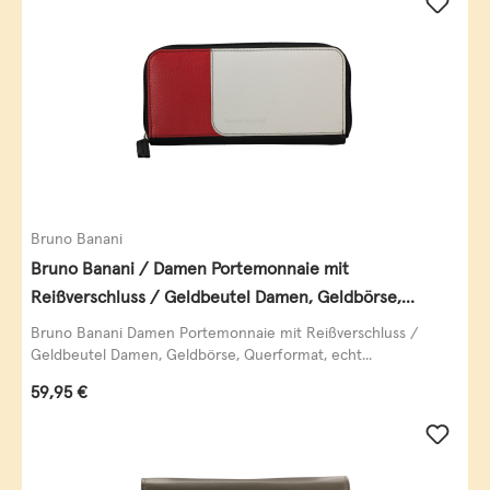
Bruno Banani
Bruno Banani / Damen Portemonnaie mit
Reißverschluss / Geldbeutel Damen, Geldbörse,
Querformat, echt Leder, black/white/red
Bruno Banani Damen Portemonnaie mit Reißverschluss /
Geldbeutel Damen, Geldbörse, Querformat, echt...
Regulärer Preis:
59,95 €