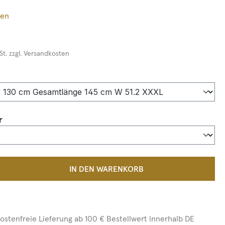
ßen
St. zzgl. Versandkosten
auswählen
auswählen
r
 Anzahl: Gib den gewünschten Wert ein 
IN DEN WARENKORB
ostenfreie Lieferung ab 100 € Bestellwert innerhalb DE