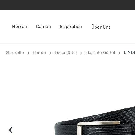
springen
springen
Zur Hauptnavigation springen
Zur Hauptnavigation springen
Herren
Damen
Inspiration
Über Uns
LIND
Startseite
Herren
Ledergürtel
Elegante Gürtel