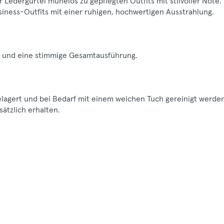
 Ledergürtel mühelos zu gepflegten Outfits mit stilvoller Note.
usiness-Outfits mit einer ruhigen, hochwertigen Ausstrahlung.
ng und eine stimmige Gesamtausführung.
gelagert und bei Bedarf mit einem weichen Tuch gereinigt werden
ätzlich erhalten.