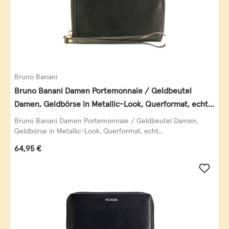
Bruno Banani
Bruno Banani Damen Portemonnaie / Geldbeutel
Damen, Geldbörse in Metallic-Look, Querformat, echt
Leder, schwarz-gold
Bruno Banani Damen Portemonnaie / Geldbeutel Damen,
Geldbörse in Metallic-Look, Querformat, echt...
Regulärer Preis:
64,95 €