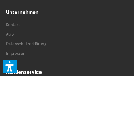
Unternehmen
Kontakt
AGB
Datenschutzerklärung
Impressum
Kundenservice
Retourenschein
Retoure innerhalb DE
Retoure außerhalb DE
Service Booklet