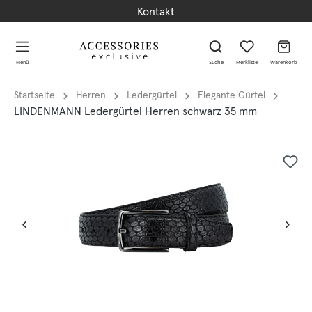
Kontakt
alt springen
alt springen
Menü
Suche
Merkliste
Warenkorb
Startseite
Herren
Ledergürtel
Elegante Gürtel
LINDENMANN Ledergürtel Herren schwarz 35 mm