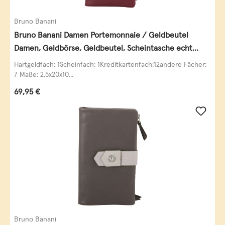
Bruno Banani
Bruno Banani Damen Portemonnaie / Geldbeutel
Damen, Geldbörse, Geldbeutel, Scheintasche echt
Leder
Hartgeldfach: 1Scheinfach: 1Kreditkartenfach:12andere Fächer:
7 Maße: 2,5x20x10...
Regulärer Preis:
69,95 €
Bruno Banani