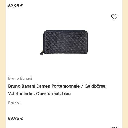
Regulärer Preis:
69,95 €
Bruno Banani
Bruno Banani Damen Portemonnaie / Geldbörse,
Vollrindleder, Querformat, blau
Bruno...
Regulärer Preis:
59,95 €