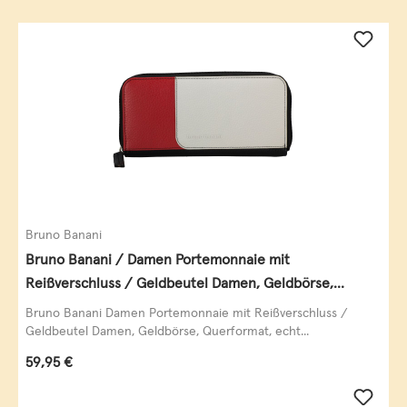
Bruno Banani
Bruno Banani / Damen Portemonnaie mit
Reißverschluss / Geldbeutel Damen, Geldbörse,
Querformat, echt Leder, black/white/red
Bruno Banani Damen Portemonnaie mit Reißverschluss /
Geldbeutel Damen, Geldbörse, Querformat, echt...
Regulärer Preis:
59,95 €