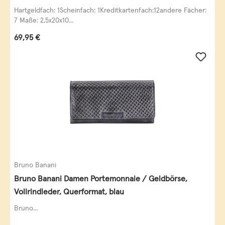
Leder
Hartgeldfach: 1Scheinfach: 1Kreditkartenfach:12andere Fächer:
7 Maße: 2,5x20x10...
Regulärer Preis:
69,95 €
Bruno Banani
Bruno Banani Damen Portemonnaie / Geldbörse,
Vollrindleder, Querformat, blau
Bruno...