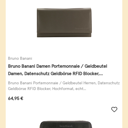
Bruno Banani
Bruno Banani Damen Portemonnaie / Geldbeutel
Damen, Datenschutz Geldbörse RFID Blocker,
Querformat, echt Leder, taupe
Bruno Banani Portemonnaie / Geldbeutel Herren, Datenschutz
Geldbörse RFID Blocker, Hochformat, echt...
Regulärer Preis:
64,95 €