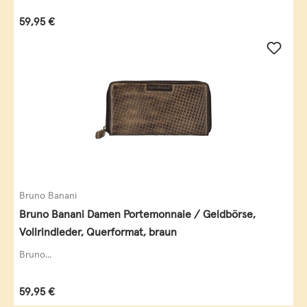
Regulärer Preis:
59,95 €
Bruno Banani
Bruno Banani Damen Portemonnaie / Geldbörse,
Vollrindleder, Querformat, braun
Bruno...
Regulärer Preis:
59,95 €