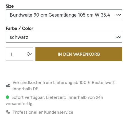
auswählen
Size
auswählen
Farbe / Color
Produkt Anzahl: Gib den gewünschten We
IN DEN WARENKORB
Versandkostenfreie Lieferung ab 100 € Bestellwert
innerhalb DE
Sofort verfügbar, Lieferzeit: Innerhalb von 24h
versandfertig.
Professioneller Kundenservice