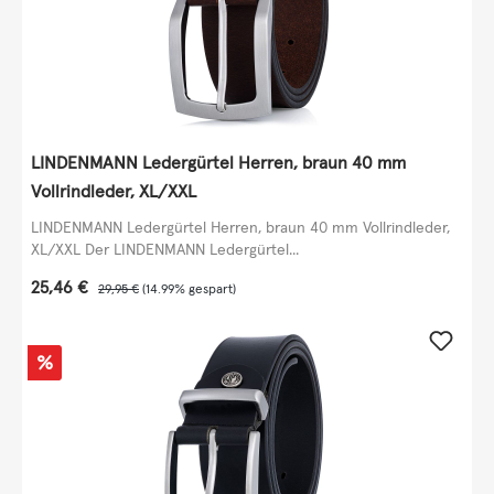
LINDENMANN Ledergürtel Herren, braun 40 mm
Vollrindleder, XL/XXL
LINDENMANN Ledergürtel Herren, braun 40 mm Vollrindleder,
XL/XXL Der LINDENMANN Ledergürtel...
Verkaufspreis:
25,46 €
Regulärer Preis:
29,95 €
(14.99% gespart)
Rabatt
%