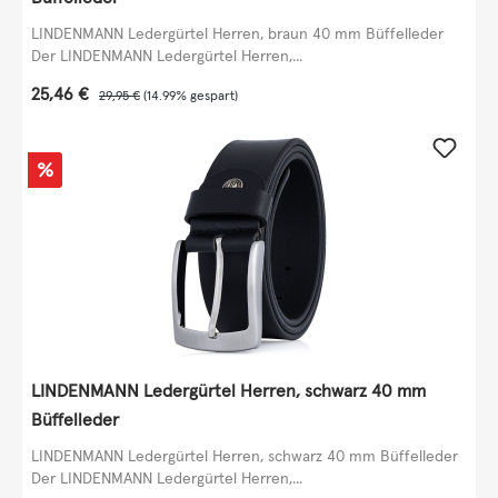
LINDENMANN Ledergürtel Herren, braun 40 mm Büffelleder
Der LINDENMANN Ledergürtel Herren,...
Verkaufspreis:
25,46 €
Regulärer Preis:
29,95 €
(14.99% gespart)
Rabatt
%
LINDENMANN Ledergürtel Herren, schwarz 40 mm
Büffelleder
LINDENMANN Ledergürtel Herren, schwarz 40 mm Büffelleder
Der LINDENMANN Ledergürtel Herren,...