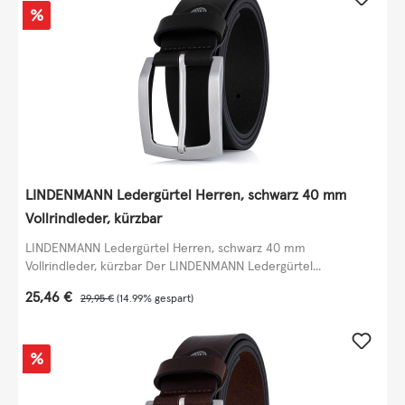
Rabatt
%
LINDENMANN Ledergürtel Herren, schwarz 40 mm
Vollrindleder, kürzbar
LINDENMANN Ledergürtel Herren, schwarz 40 mm
Vollrindleder, kürzbar Der LINDENMANN Ledergürtel...
Verkaufspreis:
25,46 €
Regulärer Preis:
29,95 €
(14.99% gespart)
Rabatt
%