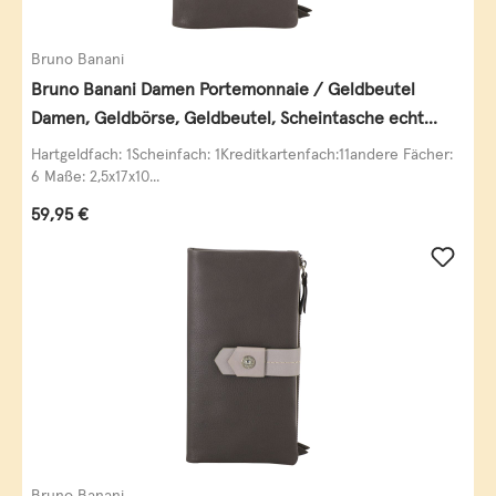
Bruno Banani
Bruno Banani Damen Portemonnaie / Geldbeutel
Damen, Geldbörse, Geldbeutel, Scheintasche echt
Leder
Hartgeldfach: 1Scheinfach: 1Kreditkartenfach:11andere Fächer:
6 Maße: 2,5x17x10...
Regulärer Preis:
59,95 €
Bruno Banani