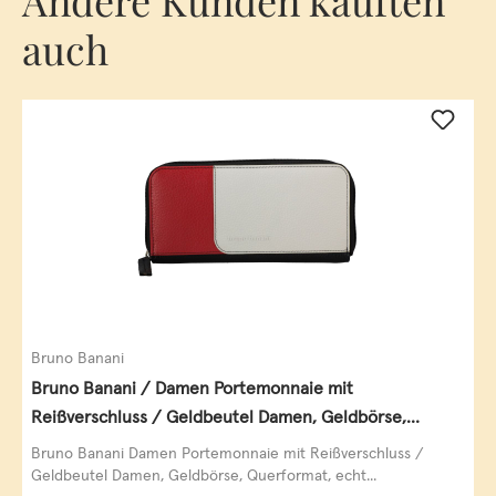
Andere Kunden kauften
auch
Bruno Banani
Bruno Banani / Damen Portemonnaie mit
Reißverschluss / Geldbeutel Damen, Geldbörse,
Querformat, echt Leder, black/white/red
Bruno Banani Damen Portemonnaie mit Reißverschluss /
Geldbeutel Damen, Geldbörse, Querformat, echt...