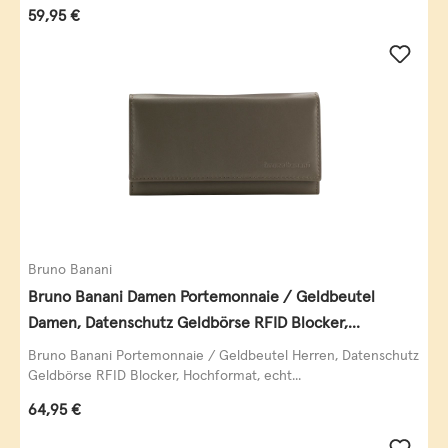
Regulärer Preis:
59,95 €
Bruno Banani
Bruno Banani Damen Portemonnaie / Geldbeutel
Damen, Datenschutz Geldbörse RFID Blocker,
Querformat, echt Leder, taupe
Bruno Banani Portemonnaie / Geldbeutel Herren, Datenschutz
Geldbörse RFID Blocker, Hochformat, echt...
Regulärer Preis:
64,95 €