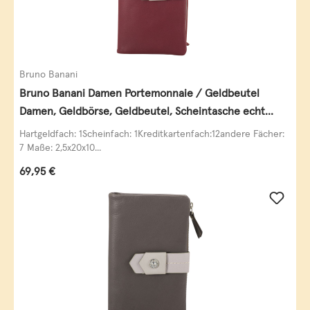
Bruno Banani
Bruno Banani Damen Portemonnaie / Geldbeutel
Damen, Geldbörse, Geldbeutel, Scheintasche echt
Leder
Hartgeldfach: 1Scheinfach: 1Kreditkartenfach:12andere Fächer:
7 Maße: 2,5x20x10...
Regulärer Preis:
69,95 €