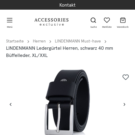
Kontakt
alt springen
alt springen
Menü
Suche
Merkliste
Warenkorb
Startseite
Herren
LINDENMANN Must-have
LINDENMANN Ledergürtel Herren, schwarz 40 mm
Büffelleder, XL/XXL