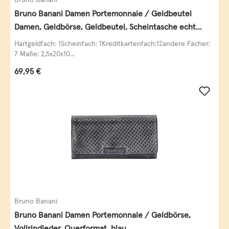
Bruno Banani Damen Portemonnaie / Geldbeutel
Damen, Geldbörse, Geldbeutel, Scheintasche echt
Leder
Hartgeldfach: 1Scheinfach: 1Kreditkartenfach:12andere Fächer:
7 Maße: 2,5x20x10...
Regulärer Preis:
69,95 €
Bruno Banani
Bruno Banani Damen Portemonnaie / Geldbörse,
Vollrindleder, Querformat, blau