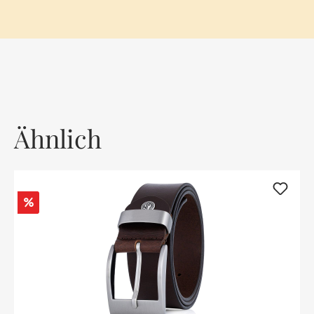
Ähnlich
Rabatt
%