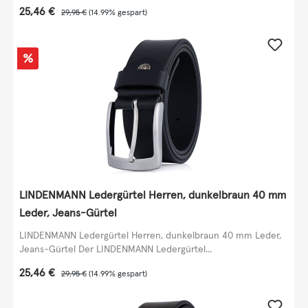
Verkaufspreis:
25,46 €
Regulärer Preis:
29,95 €
(14.99% gespart)
Rabatt
%
LINDENMANN Ledergürtel Herren, dunkelbraun 40 mm
Leder, Jeans-Gürtel
LINDENMANN Ledergürtel Herren, dunkelbraun 40 mm Leder,
Jeans-Gürtel Der LINDENMANN Ledergürtel...
Verkaufspreis:
25,46 €
Regulärer Preis:
29,95 €
(14.99% gespart)