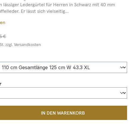
in lässiger Ledergürtel für Herren in Schwarz mit 40 mm
felleder. Er lässt sich vielseitig...
ßen
5 €
St. zzgl. Versandkosten
en
auswählen
r
 Anzahl: Gib den gewünschten Wert ein 
IN DEN WARENKORB