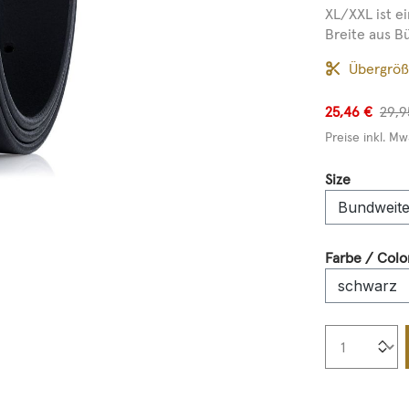
XL/XXL ist e
Breite aus Büf
Übergrö
25,46 €
29,9
Preise inkl. Mw
auswähl
Size
Farbe / Colo
Produkt