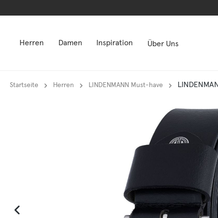
springen
springen
Zur Hauptnavigation springen
Zur Hauptnavigation springen
Herren
Damen
Inspiration
Über Uns
LINDENMANN
Startseite
Herren
LINDENMANN Must-have