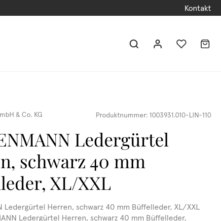
Kontakt
mbH & Co. KG
Produktnummer:
1003931.010-LIN-110
ENMANN Ledergürtel
en, schwarz 40 mm
lleder, XL/XXL
Ledergürtel Herren, schwarz 40 mm Büffelleder, XL/XXL
ANN Ledergürtel Herren, schwarz 40 mm Büffelleder,