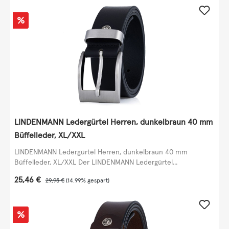
Rabatt
%
LINDENMANN Ledergürtel Herren, dunkelbraun 40 mm
Büffelleder, XL/XXL
LINDENMANN Ledergürtel Herren, dunkelbraun 40 mm
Büffelleder, XL/XXL Der LINDENMANN Ledergürtel...
Verkaufspreis:
25,46 €
Regulärer Preis:
29,95 €
(14.99% gespart)
Rabatt
%