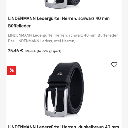
LINDENMANN Ledergürtel Herren, schwarz 40 mm
Büffelleder
LINDENMANN Ledergürtel Herren, schwarz 40 mm Büffelleder
Der LINDENMANN Ledergürtel Herren,...
Verkaufspreis:
25,46 €
Regulärer Preis:
29,95 €
(14.99% gespart)
Rabatt
%
LINDENMANN Ledergürtel Herren, dunkelbraun 40 mm