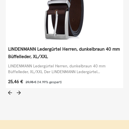
LINDENMANN Ledergürtel Herren, dunkelbraun 40 mm
Büffelleder, XL/XXL
LINDENMANN Ledergürtel Herren, dunkelbraun 40 mm
Büffelleder, XL/XXL Der LINDENMANN Ledergürtel...
Verkaufspreis:
25,46 €
Regulärer Preis:
29,95 €
(14.99% gespart)