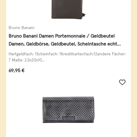
Bruno Banani
Bruno Banani Damen Portemonnaie / Geldbeutel
Damen, Geldbörse, Geldbeutel, Scheintasche echt
Leder
Hartgeldfach: 1Scheinfach: 1Kreditkartenfach:12andere Fächer:
7 Maße: 2,5x20x10...
Regulärer Preis:
69,95 €