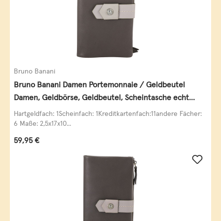
Bruno Banani
Bruno Banani Damen Portemonnaie / Geldbeutel
Damen, Geldbörse, Geldbeutel, Scheintasche echt
Leder
Hartgeldfach: 1Scheinfach: 1Kreditkartenfach:11andere Fächer:
6 Maße: 2,5x17x10...
Regulärer Preis:
59,95 €