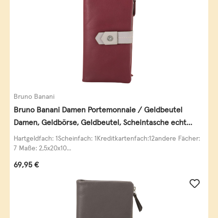
Bruno Banani
Bruno Banani Damen Portemonnaie / Geldbeutel
Damen, Geldbörse, Geldbeutel, Scheintasche echt
Leder
Hartgeldfach: 1Scheinfach: 1Kreditkartenfach:12andere Fächer:
7 Maße: 2,5x20x10...
Regulärer Preis:
69,95 €