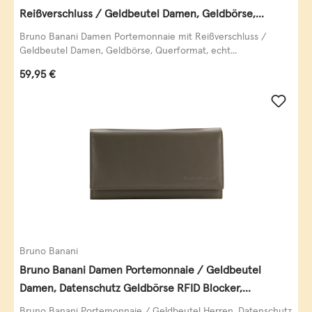
Reißverschluss / Geldbeutel Damen, Geldbörse,
Querformat, echt Leder, black/white/red
Bruno Banani Damen Portemonnaie mit Reißverschluss /
Geldbeutel Damen, Geldbörse, Querformat, echt...
Regulärer Preis:
59,95 €
Bruno Banani
Bruno Banani Damen Portemonnaie / Geldbeutel
Damen, Datenschutz Geldbörse RFID Blocker,
Querformat, echt Leder, taupe
Bruno Banani Portemonnaie / Geldbeutel Herren, Datenschutz