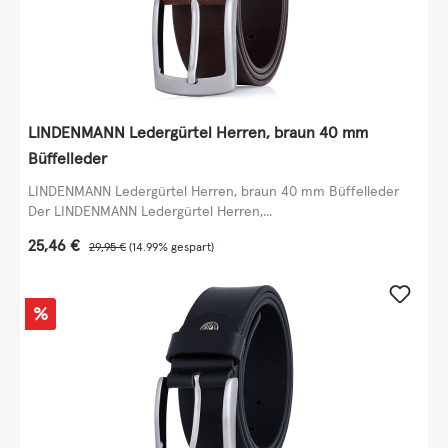
LINDENMANN Ledergürtel Herren, braun 40 mm
Büffelleder
LINDENMANN Ledergürtel Herren, braun 40 mm Büffelleder
Der LINDENMANN Ledergürtel Herren,...
Verkaufspreis:
25,46 €
Regulärer Preis:
29,95 €
(14.99% gespart)
Rabatt
%