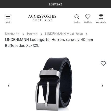
Kontakt
alt springen
alt springen
Menü
Suche
Merkliste
Warenkorb
Startseite
Herren
LINDENMANN Must-have
LINDENMANN Ledergürtel Herren, schwarz 40 mm
Büffelleder, XL/XXL