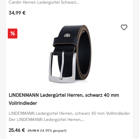
Cardin Herren Ledergürtel Schwarz...
Regulärer Preis:
34,99 €
Rabatt
%
LINDENMANN Ledergürtel Herren, schwarz 40 mm
Vollrindleder
LINDENMANN Ledergürtel Herren, schwarz 40 mm Vollrindleder
Der LINDENMANN Ledergürtel Herren,...
Verkaufspreis:
25,46 €
Regulärer Preis:
29,95 €
(14.99% gespart)