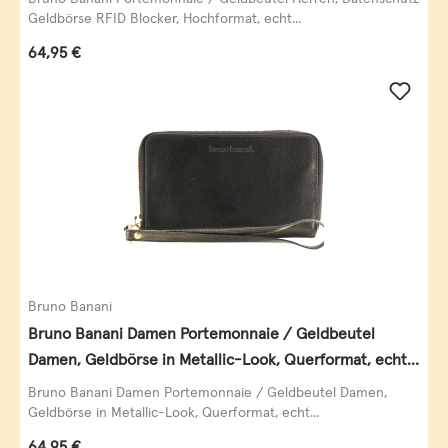
Geldbörse RFID Blocker, Hochformat, echt...
Regulärer Preis:
64,95 €
Bruno Banani
Bruno Banani Damen Portemonnaie / Geldbeutel
Damen, Geldbörse in Metallic-Look, Querformat, echt
Leder, schwarz-gold
Bruno Banani Damen Portemonnaie / Geldbeutel Damen,
Geldbörse in Metallic-Look, Querformat, echt...
Regulärer Preis:
64,95 €