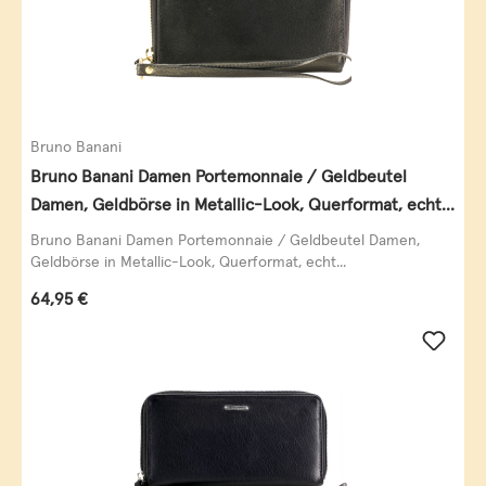
Bruno Banani
Bruno Banani Damen Portemonnaie / Geldbeutel
Damen, Geldbörse in Metallic-Look, Querformat, echt
Leder, schwarz-gold
Bruno Banani Damen Portemonnaie / Geldbeutel Damen,
Geldbörse in Metallic-Look, Querformat, echt...
Regulärer Preis:
64,95 €