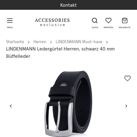
Kontakt
alt springen
alt springen
Menü
Suche
Merkliste
Warenkorb
Startseite
Herren
LINDENMANN Must-have
LINDENMANN Ledergürtel Herren, schwarz 40 mm
Büffelleder