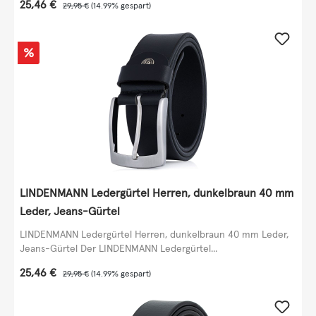
Verkaufspreis:
25,46 €
Regulärer Preis:
29,95 €
(14.99% gespart)
Rabatt
%
LINDENMANN Ledergürtel Herren, dunkelbraun 40 mm
Leder, Jeans-Gürtel
LINDENMANN Ledergürtel Herren, dunkelbraun 40 mm Leder,
Jeans-Gürtel Der LINDENMANN Ledergürtel...
Verkaufspreis:
25,46 €
Regulärer Preis:
29,95 €
(14.99% gespart)