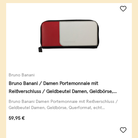
Bruno Banani
Bruno Banani / Damen Portemonnaie mit
Reißverschluss / Geldbeutel Damen, Geldbörse,
Querformat, echt Leder, black/white/red
Bruno Banani Damen Portemonnaie mit Reißverschluss /
Geldbeutel Damen, Geldbörse, Querformat, echt...
Regulärer Preis:
59,95 €