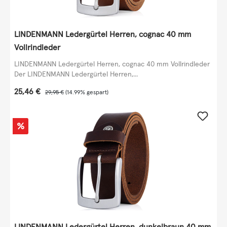
LINDENMANN Ledergürtel Herren, cognac 40 mm
Vollrindleder
LINDENMANN Ledergürtel Herren, cognac 40 mm Vollrindleder
Der LINDENMANN Ledergürtel Herren,...
Verkaufspreis:
25,46 €
Regulärer Preis:
29,95 €
(14.99% gespart)
Rabatt
%
LINDENMANN Ledergürtel Herren, dunkelbraun 40 mm