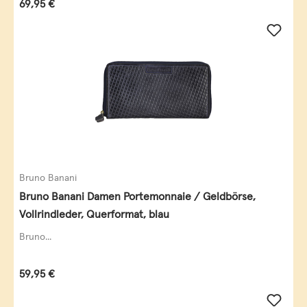
Regulärer Preis:
69,95 €
Bruno Banani
Bruno Banani Damen Portemonnaie / Geldbörse,
Vollrindleder, Querformat, blau
Bruno...
Regulärer Preis:
59,95 €