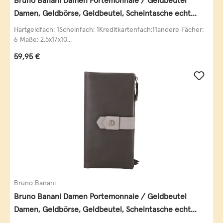
Bruno Banani Damen Portemonnaie / Geldbeutel
Damen, Geldbörse, Geldbeutel, Scheintasche echt
Leder
Hartgeldfach: 1Scheinfach: 1Kreditkartenfach:11andere Fächer:
6 Maße: 2,5x17x10...
Regulärer Preis:
59,95 €
Bruno Banani
Bruno Banani Damen Portemonnaie / Geldbeutel
Damen, Geldbörse, Geldbeutel, Scheintasche echt
Leder