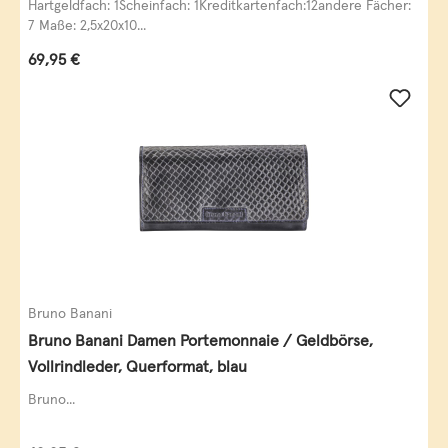
Hartgeldfach: 1Scheinfach: 1Kreditkartenfach:12andere Fächer:
7 Maße: 2,5x20x10...
Regulärer Preis:
69,95 €
Bruno Banani
Bruno Banani Damen Portemonnaie / Geldbörse,
Vollrindleder, Querformat, blau
Bruno...