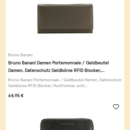
Bruno Banani
Bruno Banani Damen Portemonnaie / Geldbeutel
Damen, Datenschutz Geldbörse RFID Blocker,
Querformat, echt Leder, taupe
Bruno Banani Portemonnaie / Geldbeutel Herren, Datenschutz
Geldbörse RFID Blocker, Hochformat, echt...
Regulärer Preis:
64,95 €