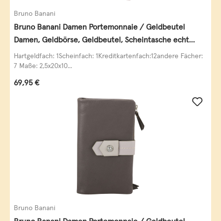
Bruno Banani
Bruno Banani Damen Portemonnaie / Geldbeutel
Damen, Geldbörse, Geldbeutel, Scheintasche echt
Leder
Hartgeldfach: 1Scheinfach: 1Kreditkartenfach:12andere Fächer:
7 Maße: 2,5x20x10...
Regulärer Preis:
69,95 €
Bruno Banani