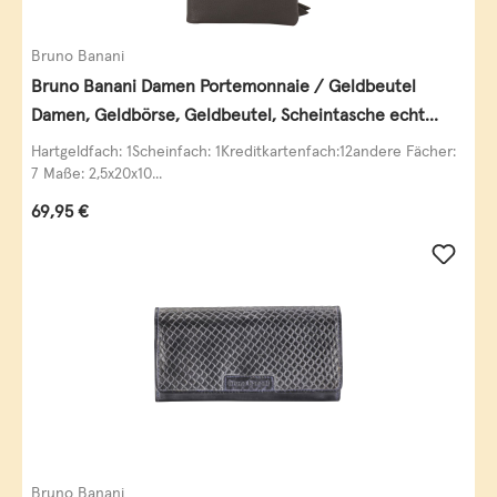
Bruno Banani
Bruno Banani Damen Portemonnaie / Geldbeutel
Damen, Geldbörse, Geldbeutel, Scheintasche echt
Leder
Hartgeldfach: 1Scheinfach: 1Kreditkartenfach:12andere Fächer:
7 Maße: 2,5x20x10...
Regulärer Preis:
69,95 €
Bruno Banani