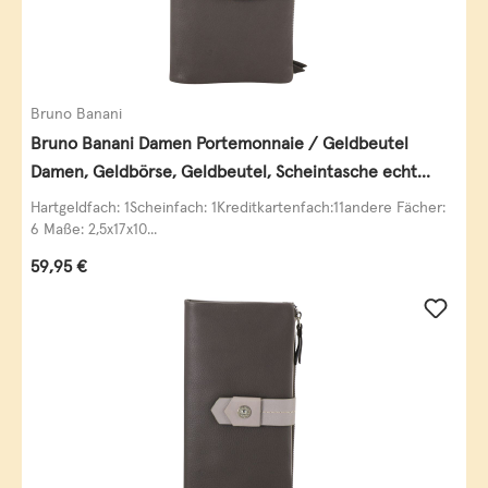
Bruno Banani
Bruno Banani Damen Portemonnaie / Geldbeutel
Damen, Geldbörse, Geldbeutel, Scheintasche echt
Leder
Hartgeldfach: 1Scheinfach: 1Kreditkartenfach:11andere Fächer:
6 Maße: 2,5x17x10...
Regulärer Preis:
59,95 €