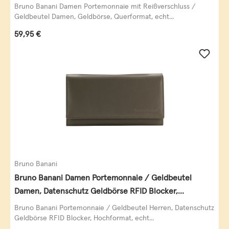
Querformat, echt Leder, black/white/red
Bruno Banani Damen Portemonnaie mit Reißverschluss /
Geldbeutel Damen, Geldbörse, Querformat, echt...
Regulärer Preis:
59,95 €
Bruno Banani
Bruno Banani Damen Portemonnaie / Geldbeutel
Damen, Datenschutz Geldbörse RFID Blocker,
Querformat, echt Leder, taupe
Bruno Banani Portemonnaie / Geldbeutel Herren, Datenschutz
Geldbörse RFID Blocker, Hochformat, echt...