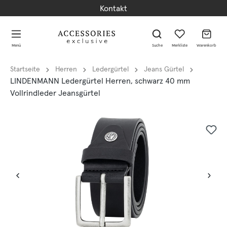
Kontakt
alt springen
alt springen
Menü
Suche
Merkliste
Warenkorb
Startseite
Herren
Ledergürtel
Jeans Gürtel
LINDENMANN Ledergürtel Herren, schwarz 40 mm
Vollrindleder Jeansgürtel