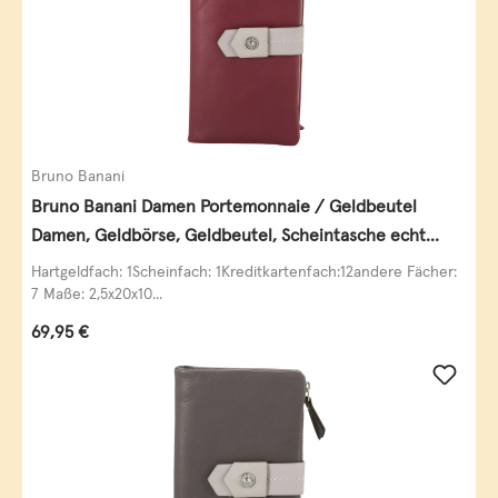
Bruno Banani
Bruno Banani Damen Portemonnaie / Geldbeutel
Damen, Geldbörse, Geldbeutel, Scheintasche echt
Leder
Hartgeldfach: 1Scheinfach: 1Kreditkartenfach:12andere Fächer:
7 Maße: 2,5x20x10...
Regulärer Preis:
69,95 €