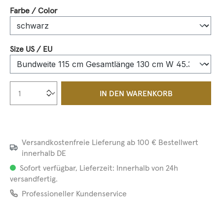
auswählen
Farbe / Color
auswählen
Size US / EU
Produkt Anzahl: Gib den gewünschten We
IN DEN WARENKORB
Versandkostenfreie Lieferung ab 100 € Bestellwert
innerhalb DE
Sofort verfügbar, Lieferzeit: Innerhalb von 24h
versandfertig.
Professioneller Kundenservice