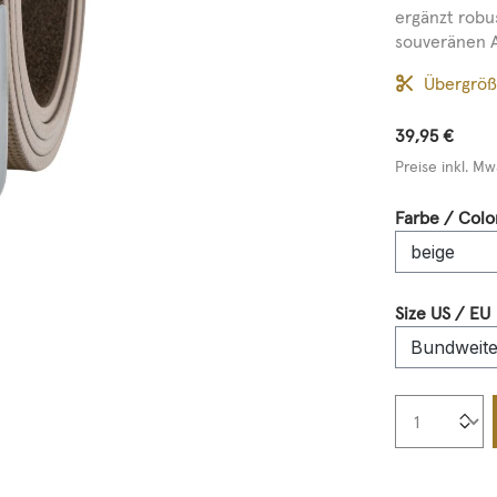
ergänzt robu
souveränen A
Übergrö
39,95 €
Preise inkl. Mw
Farbe / Colo
Size US / EU
Produkt