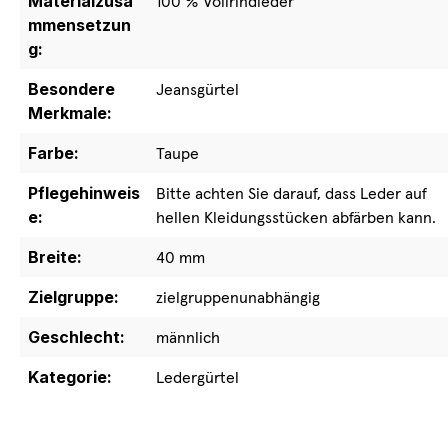
Materialzusa
100 % Vollrindleder
mmensetzun
g:
Besondere
Jeansgürtel
Merkmale:
Farbe:
Taupe
Pflegehinweis
Bitte achten Sie darauf, dass Leder auf
e:
hellen Kleidungsstücken abfärben kann.
Breite:
40 mm
Zielgruppe:
zielgruppenunabhängig
Geschlecht:
männlich
Kategorie:
Ledergürtel