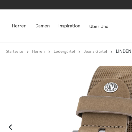
springen
springen
Zur Hauptnavigation springen
Zur Hauptnavigation springen
Herren
Damen
Inspiration
Über Uns
LINDENM
Startseite
Herren
Ledergürtel
Jeans Gürtel