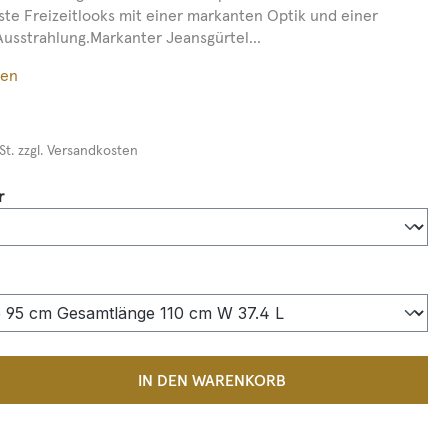
ste Freizeitlooks mit einer markanten Optik und einer
usstrahlung.Markanter Jeansgürtel...
ßen
St. zzgl. Versandkosten
auswählen
r
auswählen
 Anzahl: Gib den gewünschten Wert ein 
IN DEN WARENKORB