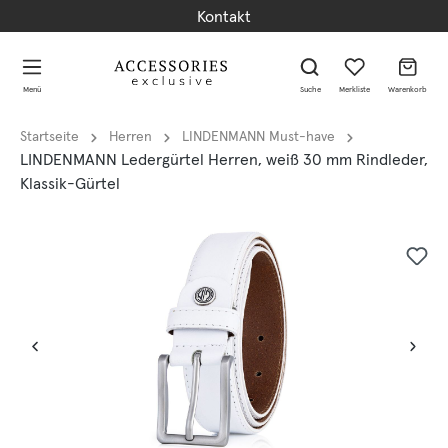
Kontakt
alt springen
alt springen
Menü
Suche
Merkliste
Warenkorb
Startseite
Herren
LINDENMANN Must-have
LINDENMANN Ledergürtel Herren, weiß 30 mm Rindleder,
Klassik-Gürtel