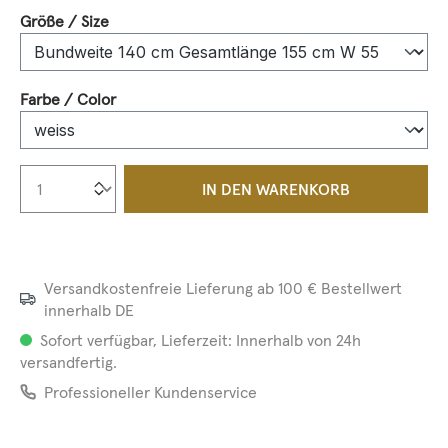
auswählen
Größe / Size
auswählen
Farbe / Color
Produkt Anzahl: Gib den gewünschten We
IN DEN WARENKORB
Versandkostenfreie Lieferung ab 100 € Bestellwert
innerhalb DE
Sofort verfügbar, Lieferzeit: Innerhalb von 24h
versandfertig.
Professioneller Kundenservice