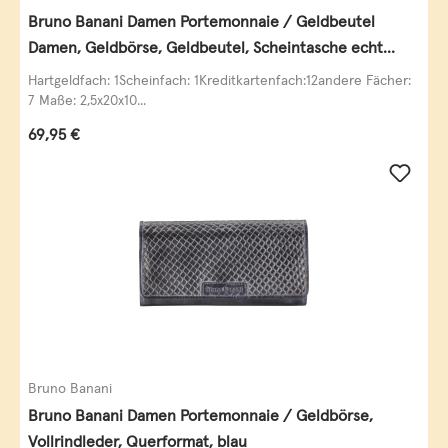
Bruno Banani Damen Portemonnaie / Geldbeutel
Damen, Geldbörse, Geldbeutel, Scheintasche echt
Leder
Hartgeldfach: 1Scheinfach: 1Kreditkartenfach:12andere Fächer:
7 Maße: 2,5x20x10...
Regulärer Preis:
69,95 €
Bruno Banani
Bruno Banani Damen Portemonnaie / Geldbörse,
Vollrindleder, Querformat, blau