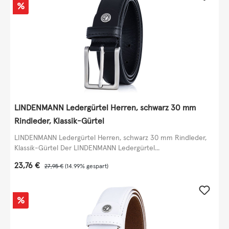
Rabatt
%
LINDENMANN Ledergürtel Herren, schwarz 30 mm
Rindleder, Klassik-Gürtel
LINDENMANN Ledergürtel Herren, schwarz 30 mm Rindleder,
Klassik-Gürtel Der LINDENMANN Ledergürtel...
Verkaufspreis:
23,76 €
Regulärer Preis:
27,95 €
(14.99% gespart)
Rabatt
%