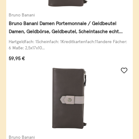
Bruno Banani
Bruno Banani Damen Portemonnaie / Geldbeutel
Damen, Geldbörse, Geldbeutel, Scheintasche echt
Leder
Hartgeldfach: 1Scheinfach: 1Kreditkartenfach:11andere Fächer:
6 Maße: 2,5x17x10...
Regulärer Preis:
59,95 €
Bruno Banani