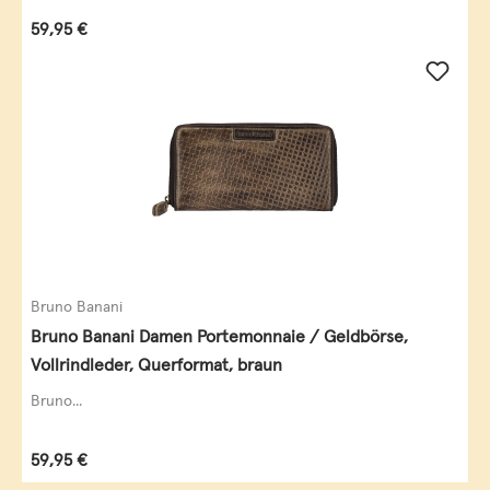
Regulärer Preis:
59,95 €
Bruno Banani
Bruno Banani Damen Portemonnaie / Geldbörse,
Vollrindleder, Querformat, braun
Bruno...
Regulärer Preis:
59,95 €