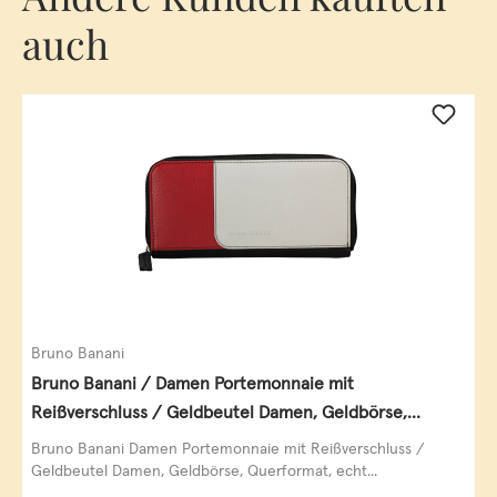
auch
Bruno Banani
Bruno Banani / Damen Portemonnaie mit
Reißverschluss / Geldbeutel Damen, Geldbörse,
Querformat, echt Leder, black/white/red
Bruno Banani Damen Portemonnaie mit Reißverschluss /
Geldbeutel Damen, Geldbörse, Querformat, echt...