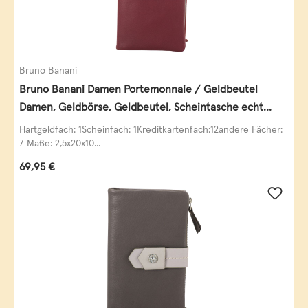
Bruno Banani
Bruno Banani Damen Portemonnaie / Geldbeutel
Damen, Geldbörse, Geldbeutel, Scheintasche echt
Leder
Hartgeldfach: 1Scheinfach: 1Kreditkartenfach:12andere Fächer:
7 Maße: 2,5x20x10...
Regulärer Preis:
69,95 €