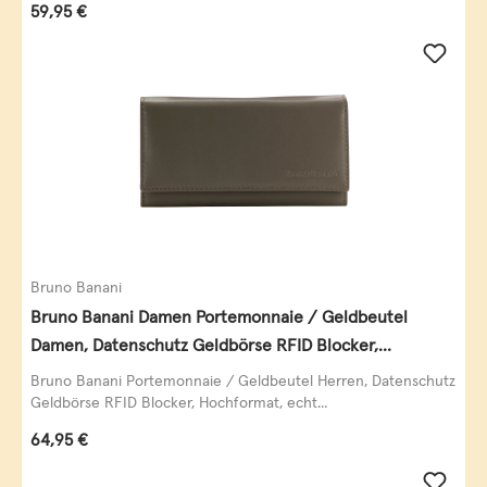
Regulärer Preis:
59,95 €
Bruno Banani
Bruno Banani Damen Portemonnaie / Geldbeutel
Damen, Datenschutz Geldbörse RFID Blocker,
Querformat, echt Leder, taupe
Bruno Banani Portemonnaie / Geldbeutel Herren, Datenschutz
Geldbörse RFID Blocker, Hochformat, echt...
Regulärer Preis:
64,95 €