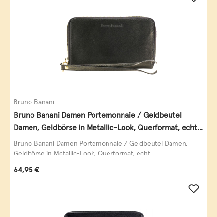
Bruno Banani
Bruno Banani Damen Portemonnaie / Geldbeutel
Damen, Geldbörse in Metallic-Look, Querformat, echt
Leder, schwarz-gold
Bruno Banani Damen Portemonnaie / Geldbeutel Damen,
Geldbörse in Metallic-Look, Querformat, echt...
Regulärer Preis:
64,95 €