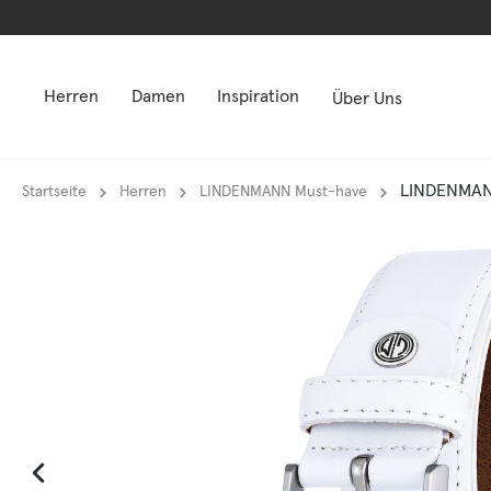
springen
springen
Zur Hauptnavigation springen
Zur Hauptnavigation springen
Herren
Damen
Inspiration
Über Uns
LINDENMANN
Startseite
Herren
LINDENMANN Must-have