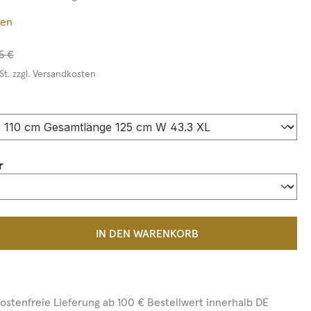
ßen
5 €
St. zzgl. Versandkosten
auswählen
auswählen
r
 Anzahl: Gib den gewünschten Wert ein 
IN DEN WARENKORB
ostenfreie Lieferung ab 100 € Bestellwert innerhalb DE