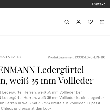
Kontakt
mbH & Co. KG
Produktnummer:
1000151.070-LIN-110
ENMANN Ledergürtel
n, weiß 35 mm Vollleder
Ledergürtel Herren, weiß 35 mm Vollleder Der
edergürtel Herren, weiß 35 mm Vollleder ist ein eleganter
ür Herren in Weiß mit 35 mm Breite aus Vollleder. Er passt
 Chinos und ergänzt den Look...