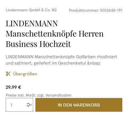
Lindenmann GmbH & Co. KG
Produktnummer:
5002648-191
LINDENMANN
Manschettenknöpfe Herren
Business Hochzeit
LINDENMANN Manschettenknöpfe Golfarben rhodiniert
und satiniert, geliefert im Geschenketui &nbsp;
Übergrößen
29,99 €
Preise inkl. MwSt. zzgl. Versandkosten
Produkt Anzahl: Gib den gewünschten We
IN DEN WARENKORB