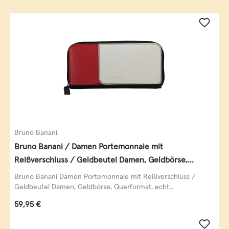
Bruno Banani
Bruno Banani / Damen Portemonnaie mit
Reißverschluss / Geldbeutel Damen, Geldbörse,
Querformat, echt Leder, black/white/red
Bruno Banani Damen Portemonnaie mit Reißverschluss /
Geldbeutel Damen, Geldbörse, Querformat, echt...
Regulärer Preis:
59,95 €