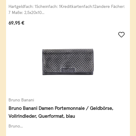
Leder
Hartgeldfach: 1Scheinfach: 1Kreditkartenfach:12andere Fächer:
7 Maße: 2,5x20x10...
Regulärer Preis:
69,95 €
Bruno Banani
Bruno Banani Damen Portemonnaie / Geldbörse,
Vollrindleder, Querformat, blau
Bruno...