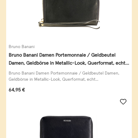
Bruno Banani
Bruno Banani Damen Portemonnaie / Geldbeutel
Damen, Geldbörse in Metallic-Look, Querformat, echt
Leder, schwarz-gold
Bruno Banani Damen Portemonnaie / Geldbeutel Damen,
Geldbörse in Metallic-Look, Querformat, echt...
Regulärer Preis:
64,95 €