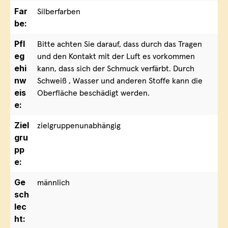
Far
Silberfarben
be:
Pfl
Bitte achten Sie darauf, dass durch das Tragen
eg
und den Kontakt mit der Luft es vorkommen
ehi
kann, dass sich der Schmuck verfärbt. Durch
nw
Schweiß , Wasser und anderen Stoffe kann die
eis
Oberfläche beschädigt werden.
e:
Ziel
zielgruppenunabhängig
gru
pp
e:
Ge
männlich
sch
lec
ht: