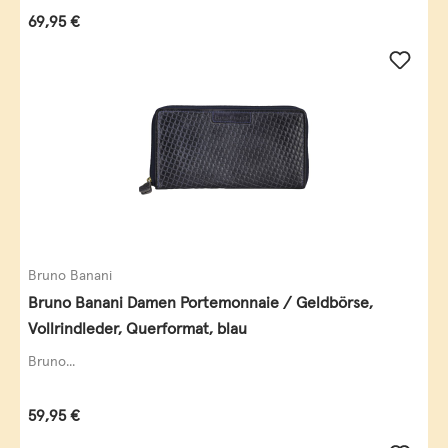
Regulärer Preis:
69,95 €
Bruno Banani
Bruno Banani Damen Portemonnaie / Geldbörse,
Vollrindleder, Querformat, blau
Bruno...
Regulärer Preis:
59,95 €