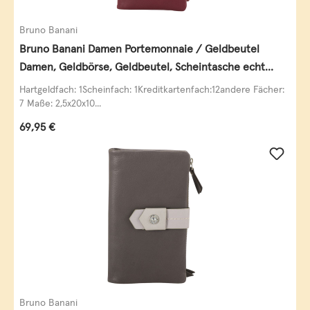
Bruno Banani
Bruno Banani Damen Portemonnaie / Geldbeutel
Damen, Geldbörse, Geldbeutel, Scheintasche echt
Leder
Hartgeldfach: 1Scheinfach: 1Kreditkartenfach:12andere Fächer:
7 Maße: 2,5x20x10...
Regulärer Preis:
69,95 €
Bruno Banani