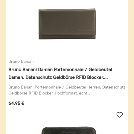
Bruno Banani
Bruno Banani Damen Portemonnaie / Geldbeutel
Damen, Datenschutz Geldbörse RFID Blocker,
Querformat, echt Leder, taupe
Bruno Banani Portemonnaie / Geldbeutel Herren, Datenschutz
Geldbörse RFID Blocker, Hochformat, echt...
Regulärer Preis:
64,95 €