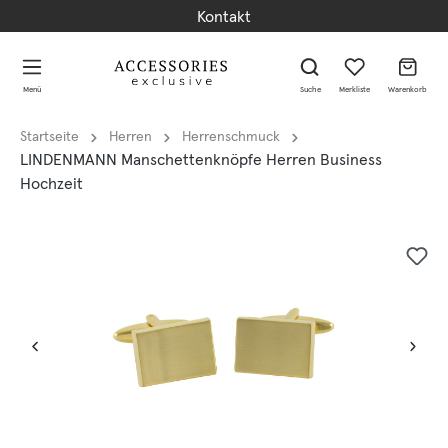
Kontakt
alt springen
alt springen
Menü
Suche
Merkliste
Warenkorb
Startseite
Herren
Herrenschmuck
LINDENMANN Manschettenknöpfe Herren Business
Hochzeit