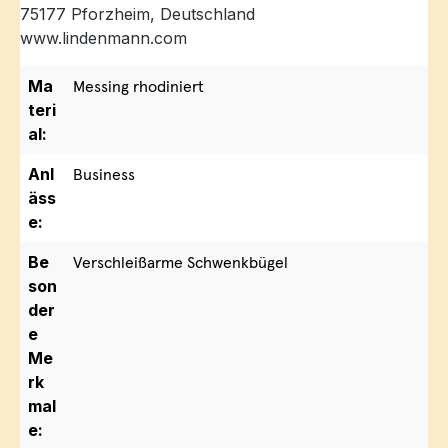
75177 Pforzheim, Deutschland
www.lindenmann.com
Ma
Messing rhodiniert
teri
al:
Anl
Business
äss
e:
Be
Verschleißarme Schwenkbügel
son
der
e
Me
rk
mal
e: