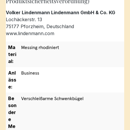
Produktsicherheitsverordnung)
Volker Lindenmann Lindenmann GmbH & Co. KG
Lochäckerstr. 13
75177 Pforzheim, Deutschland
www.lindenmann.com
Ma
Messing rhodiniert
teri
al:
Anl
Business
äss
e:
Be
Verschleißarme Schwenkbügel
son
der
e
Me