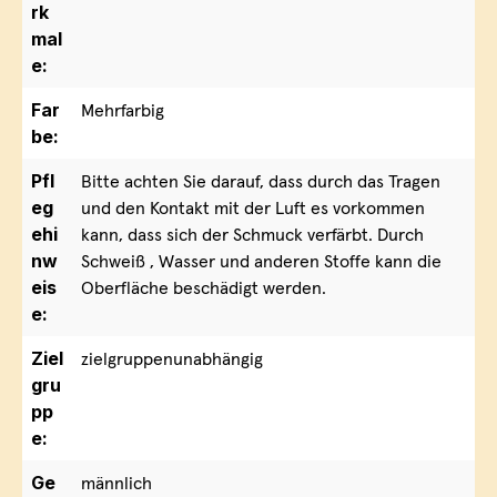
rk
mal
e:
Far
Mehrfarbig
be:
Pfl
Bitte achten Sie darauf, dass durch das Tragen
eg
und den Kontakt mit der Luft es vorkommen
ehi
kann, dass sich der Schmuck verfärbt. Durch
nw
Schweiß , Wasser und anderen Stoffe kann die
eis
Oberfläche beschädigt werden.
e:
Ziel
zielgruppenunabhängig
gru
pp
e:
Ge
männlich