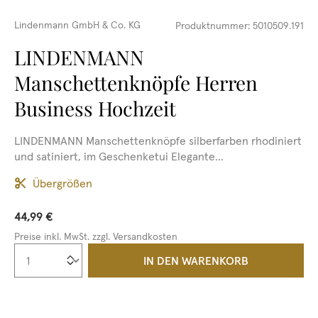
Lindenmann GmbH & Co. KG
Produktnummer:
5010509.191
LINDENMANN
Manschettenknöpfe Herren
Business Hochzeit
LINDENMANN Manschettenknöpfe silberfarben rhodiniert
und satiniert, im Geschenketui Elegante...
Übergrößen
44,99 €
Preise inkl. MwSt. zzgl. Versandkosten
Produkt Anzahl: Gib den gewünschten We
IN DEN WARENKORB