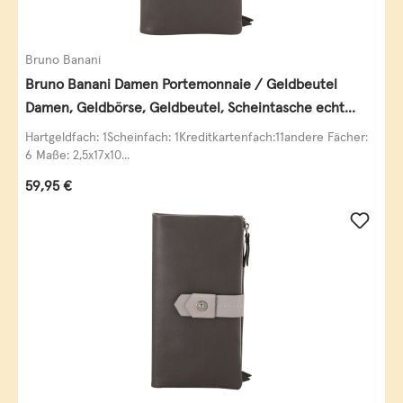
Bruno Banani
Bruno Banani Damen Portemonnaie / Geldbeutel
Damen, Geldbörse, Geldbeutel, Scheintasche echt
Leder
Hartgeldfach: 1Scheinfach: 1Kreditkartenfach:11andere Fächer:
6 Maße: 2,5x17x10...
Regulärer Preis:
59,95 €