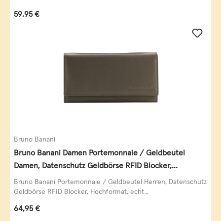
Regulärer Preis:
59,95 €
Bruno Banani
Bruno Banani Damen Portemonnaie / Geldbeutel
Damen, Datenschutz Geldbörse RFID Blocker,
Querformat, echt Leder, taupe
Bruno Banani Portemonnaie / Geldbeutel Herren, Datenschutz
Geldbörse RFID Blocker, Hochformat, echt...
Regulärer Preis:
64,95 €