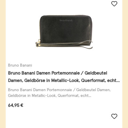
Bruno Banani
Bruno Banani Damen Portemonnaie / Geldbeutel
Damen, Geldbörse in Metallic-Look, Querformat, echt
Leder, schwarz-gold
Bruno Banani Damen Portemonnaie / Geldbeutel Damen,
Geldbörse in Metallic-Look, Querformat, echt...
Regulärer Preis:
64,95 €