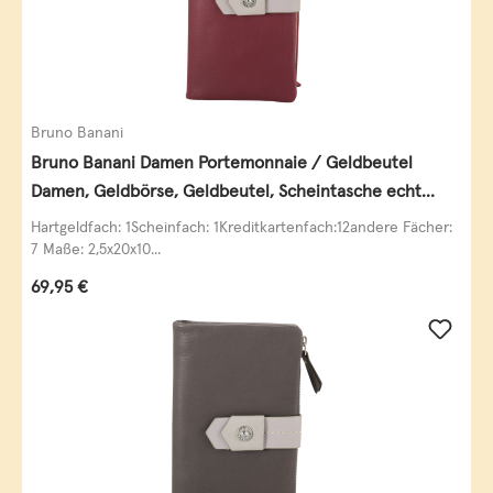
Bruno Banani
Bruno Banani Damen Portemonnaie / Geldbeutel
Damen, Geldbörse, Geldbeutel, Scheintasche echt
Leder
Hartgeldfach: 1Scheinfach: 1Kreditkartenfach:12andere Fächer:
7 Maße: 2,5x20x10...
Regulärer Preis:
69,95 €