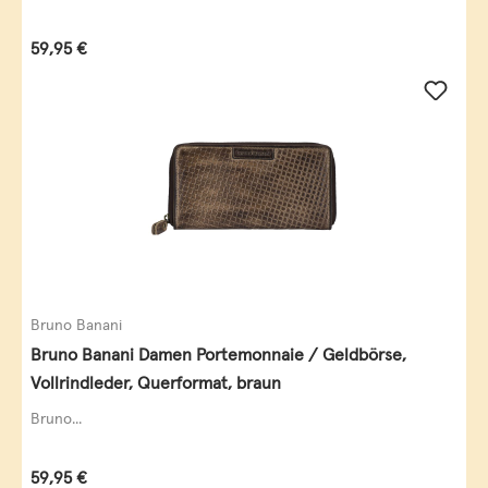
Regulärer Preis:
59,95 €
Bruno Banani
Bruno Banani Damen Portemonnaie / Geldbörse,
Vollrindleder, Querformat, braun
Bruno...
Regulärer Preis:
59,95 €