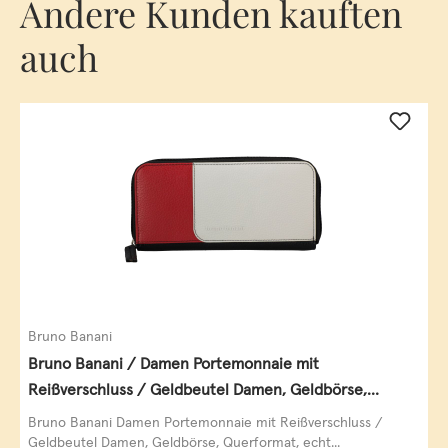
Andere Kunden kauften
auch
Bruno Banani
Bruno Banani / Damen Portemonnaie mit
Reißverschluss / Geldbeutel Damen, Geldbörse,
Querformat, echt Leder, black/white/red
Bruno Banani Damen Portemonnaie mit Reißverschluss /
Geldbeutel Damen, Geldbörse, Querformat, echt...