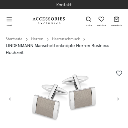
Kontakt
alt springen
alt springen
Menü
Suche
Merkliste
Warenkorb
Startseite
Herren
Herrenschmuck
LINDENMANN Manschettenknöpfe Herren Business
Hochzeit