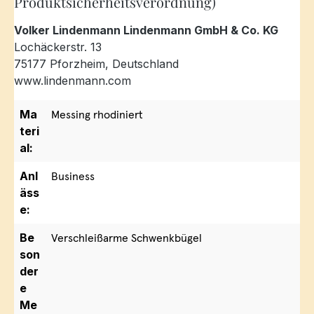
Produktsicherheitsverordnung)
Volker Lindenmann Lindenmann GmbH & Co. KG
Lochäckerstr. 13
75177 Pforzheim, Deutschland
www.lindenmann.com
Ma
Messing rhodiniert
teri
al:
Anl
Business
äss
e:
Be
Verschleißarme Schwenkbügel
son
der
e
Me