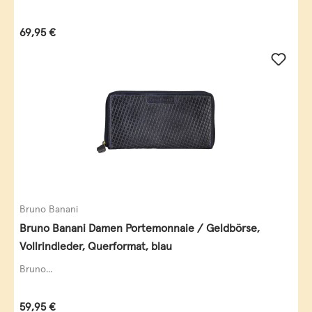
Regulärer Preis:
69,95 €
Bruno Banani
Bruno Banani Damen Portemonnaie / Geldbörse,
Vollrindleder, Querformat, blau
Bruno...
Regulärer Preis:
59,95 €