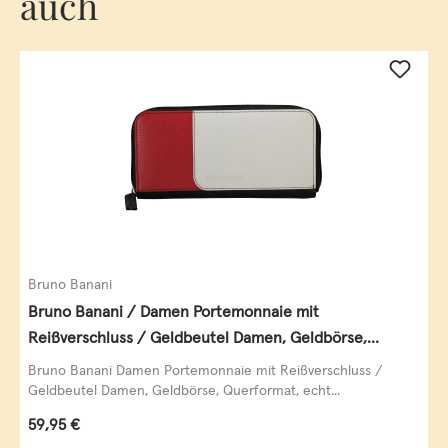
auch
Bruno Banani
Bruno Banani / Damen Portemonnaie mit
Reißverschluss / Geldbeutel Damen, Geldbörse,
Querformat, echt Leder, black/white/red
Bruno Banani Damen Portemonnaie mit Reißverschluss /
Geldbeutel Damen, Geldbörse, Querformat, echt...
Regulärer Preis:
59,95 €