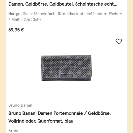
Damen, Geldbörse, Geldbeutel, Scheintasche echt
Leder
Hartgeldfach: 1Scheinfach: 1Kreditkartenfach:12andere Fächer:
7 Maße: 2,5x20x10...
Regulärer Preis:
69,95 €
Bruno Banani
Bruno Banani Damen Portemonnaie / Geldbörse,
Vollrindleder, Querformat, blau
Bruno...