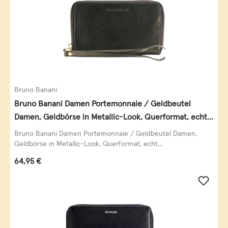
Bruno Banani
Bruno Banani Damen Portemonnaie / Geldbeutel
Damen, Geldbörse in Metallic-Look, Querformat, echt
Leder, schwarz-gold
Bruno Banani Damen Portemonnaie / Geldbeutel Damen,
Geldbörse in Metallic-Look, Querformat, echt...
Regulärer Preis:
64,95 €