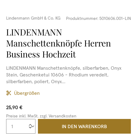
Lindenmann GmbH & Co. KG
Produktnummer:
5010606.001-LIN
LINDENMANN
Manschettenknöpfe Herren
Business Hochzeit
LINDENMANN Manschettenknöpfe, silberfarben, Onyx
Stein, Geschenketui 10606 - Rhodium veredelt,
silberfarben, poliert, Onyx...
Übergrößen
25,90 €
Preise inkl. MwSt. zzgl. Versandkosten
Produkt Anzahl: Gib den gewünschten We
IN DEN WARENKORB