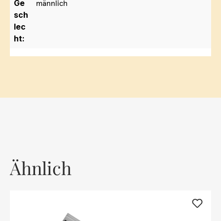
Ge
männlich
sch
lec
ht:
Ähnlich