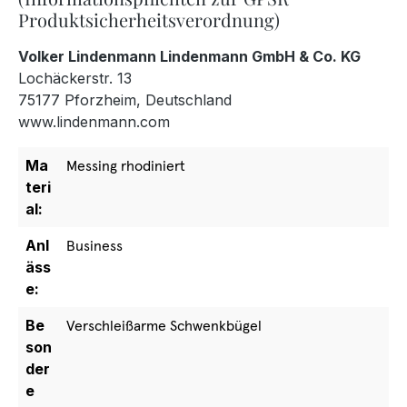
Produktsicherheitsverordnung)
Volker Lindenmann Lindenmann GmbH & Co. KG
Lochäckerstr. 13
75177 Pforzheim, Deutschland
www.lindenmann.com
Ma
Messing rhodiniert
teri
al:
Anl
Business
äss
e:
Be
Verschleißarme Schwenkbügel
son
der
e