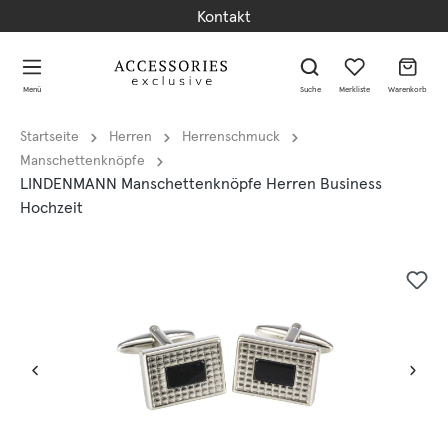
Kontakt
alt springen
alt springen
Menü
Suche
Merkliste
Warenkorb
Startseite
Herren
Herrenschmuck
Manschettenknöpfe
LINDENMANN Manschettenknöpfe Herren Business
Hochzeit