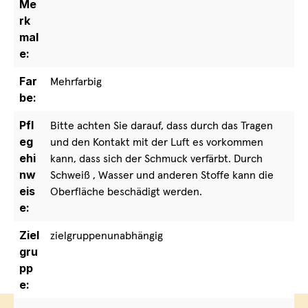
Me
rk
mal
e:
Far
Mehrfarbig
be:
Pfl
Bitte achten Sie darauf, dass durch das Tragen
eg
und den Kontakt mit der Luft es vorkommen
ehi
kann, dass sich der Schmuck verfärbt. Durch
nw
Schweiß , Wasser und anderen Stoffe kann die
eis
Oberfläche beschädigt werden.
e:
Ziel
zielgruppenunabhängig
gru
pp
e: