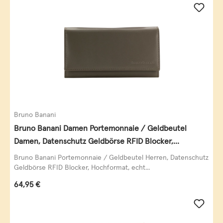
Bruno Banani
Bruno Banani Damen Portemonnaie / Geldbeutel
Damen, Datenschutz Geldbörse RFID Blocker,
Querformat, echt Leder, taupe
Bruno Banani Portemonnaie / Geldbeutel Herren, Datenschutz
Geldbörse RFID Blocker, Hochformat, echt...
Regulärer Preis:
64,95 €