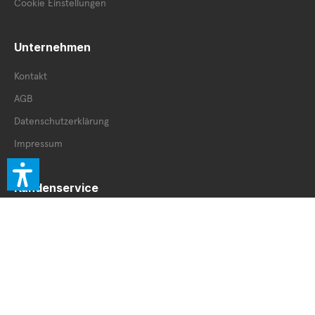
Cookie Einstellungen
Unternehmen
Kontakt
AGB
Datenschutzerklärung
Impressum
Kundenservice
Retourenschein
Retoure innerhalb DE
Retoure außerhalb DE
Service Booklet