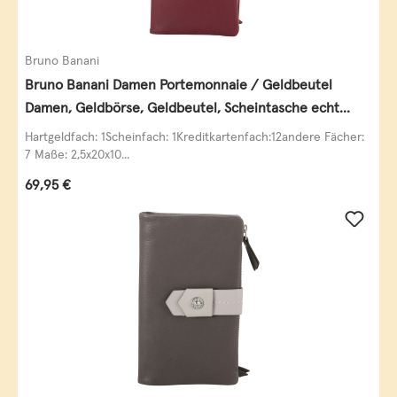
Bruno Banani
Bruno Banani Damen Portemonnaie / Geldbeutel
Damen, Geldbörse, Geldbeutel, Scheintasche echt
Leder
Hartgeldfach: 1Scheinfach: 1Kreditkartenfach:12andere Fächer:
7 Maße: 2,5x20x10...
Regulärer Preis:
69,95 €